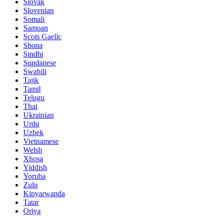
Slovak
Slovenian
Somali
Samoan
Scots Gaelic
Shona
Sindhi
Sundanese
Swahili
Tajik
Tamil
Telugu
Thai
Ukrainian
Urdu
Uzbek
Vietnamese
Welsh
Xhosa
Yiddish
Yoruba
Zulu
Kinyarwanda
Tatar
Oriya