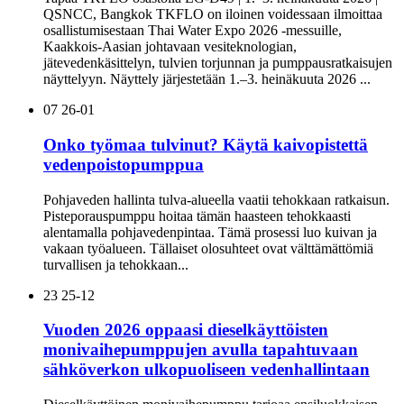
QSNCC, Bangkok TKFLO on iloinen voidessaan ilmoittaa
osallistumisestaan ​​Thai Water Expo 2026 -messuille,
Kaakkois-Aasian johtavaan vesiteknologian,
jätevedenkäsittelyn, tulvien torjunnan ja pumppausratkaisujen
näyttelyyn. Näyttely järjestetään 1.–3. heinäkuuta 2026 ...
07
26-01
Onko työmaa tulvinut? Käytä kaivopistettä
vedenpoistopumppua
Pohjaveden hallinta tulva-alueella vaatii tehokkaan ratkaisun.
Pisteporauspumppu hoitaa tämän haasteen tehokkaasti
alentamalla pohjavedenpintaa. Tämä prosessi luo kuivan ja
vakaan työalueen. Tällaiset olosuhteet ovat välttämättömiä
turvallisen ja tehokkaan...
23
25-12
Vuoden 2026 oppaasi dieselkäyttöisten
monivaihepumppujen avulla tapahtuvaan
sähköverkon ulkopuoliseen vedenhallintaan