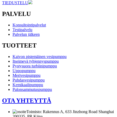
TIEDUSTELU
PALVELU
Konsultointipalvelut
Testipalvelu
Palvelun jälkeen
TUOTTEET
Kaivon pistemäinen vesipumppu
Itseimevä tyhjennyspumppu
Pystysuora turbiinipumppu
Uppopumppu
Merivesipumppu
Puhdasvesipumppu
Kemikaalipumppu
Palonsammutuspumppu
OTA YHTEYTTÄ
Toimisto: Rakennus A, 633 Jinzhong Road Shanghai
200335, PR Kiina