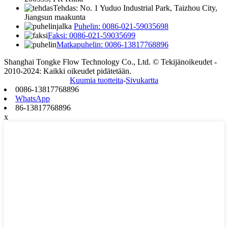
Tehdas: No. 1 Yuduo Industrial Park, Taizhou City,
Jiangsun maakunta
Puhelin: 0086-021-59035698
Faksi: 0086-021-59035699
Matkapuhelin: 0086-13817768896
Shanghai Tongke Flow Technology Co., Ltd. © Tekijänoikeudet -
2010-2024: Kaikki oikeudet pidätetään.
Kuumia tuotteita
-
Sivukartta
0086-13817768896
WhatsApp
86-13817768896
x