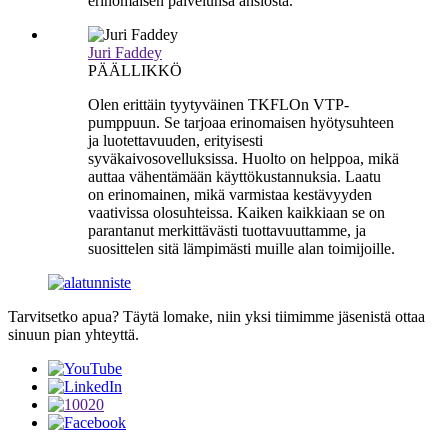
erinomaisen palvelunsa ansiosta.
Juri Faddey
PÄÄLLIKKÖ
Olen erittäin tyytyväinen TKFLOn VTP-
pumppuun. Se tarjoaa erinomaisen hyötysuhteen
ja luotettavuuden, erityisesti
syväkaivosovelluksissa. Huolto on helppoa, mikä
auttaa vähentämään käyttökustannuksia. Laatu
on erinomainen, mikä varmistaa kestävyyden
vaativissa olosuhteissa. Kaiken kaikkiaan se on
parantanut merkittävästi tuottavuuttamme, ja
suosittelen sitä lämpimästi muille alan toimijoille.
Tarvitsetko apua? Täytä lomake, niin yksi tiimimme jäsenistä ottaa
sinuun pian yhteyttä.