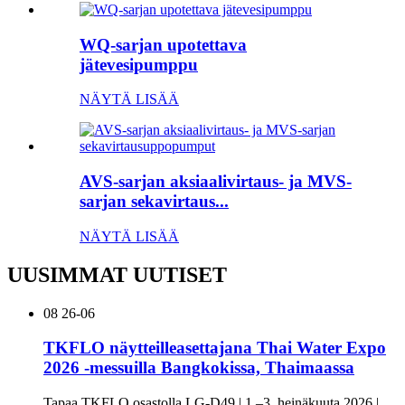
WQ-sarjan upotettava
jätevesipumppu
NÄYTÄ LISÄÄ
AVS-sarjan aksiaalivirtaus- ja MVS-
sarjan sekavirtaus...
NÄYTÄ LISÄÄ
UUSIMMAT UUTISET
08
26-06
TKFLO näytteilleasettajana Thai Water Expo
2026 -messuilla Bangkokissa, Thaimaassa
Tapaa TKFLO osastolla LG-D49 | 1.–3. heinäkuuta 2026 |