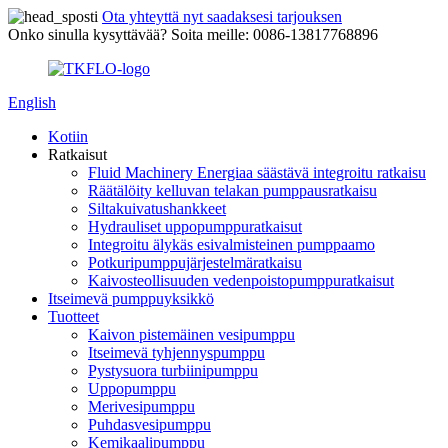
Ota yhteyttä nyt saadaksesi tarjouksen
Onko sinulla kysyttävää? Soita meille: 0086-13817768896
English
Kotiin
Ratkaisut
Fluid Machinery Energiaa säästävä integroitu ratkaisu
Räätälöity kelluvan telakan pumppausratkaisu
Siltakuivatushankkeet
Hydrauliset uppopumppuratkaisut
Integroitu älykäs esivalmisteinen pumppaamo
Potkuripumppujärjestelmäratkaisu
Kaivosteollisuuden vedenpoistopumppuratkaisut
Itseimevä pumppuyksikkö
Tuotteet
Kaivon pistemäinen vesipumppu
Itseimevä tyhjennyspumppu
Pystysuora turbiinipumppu
Uppopumppu
Merivesipumppu
Puhdasvesipumppu
Kemikaalipumppu