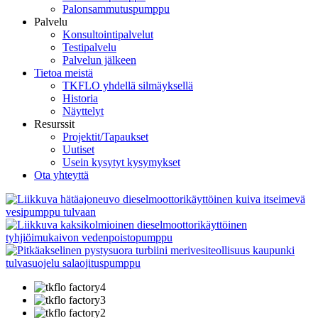
Palonsammutuspumppu
Palvelu
Konsultointipalvelut
Testipalvelu
Palvelun jälkeen
Tietoa meistä
TKFLO yhdellä silmäyksellä
Historia
Näyttelyt
Resurssit
Projektit/Tapaukset
Uutiset
Usein kysytyt kysymykset
Ota yhteyttä