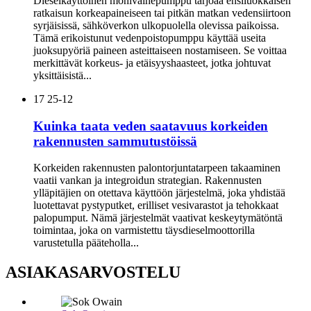
Dieselkäyttöinen monivaihepumppu tarjoaa ensiluokkaisen
ratkaisun korkeapaineiseen tai pitkän matkan vedensiirtoon
syrjäisissä, sähköverkon ulkopuolella olevissa paikoissa.
Tämä erikoistunut vedenpoistopumppu käyttää useita
juoksupyöriä paineen asteittaiseen nostamiseen. Se voittaa
merkittävät korkeus- ja etäisyyshaasteet, jotka johtuvat
yksittäisistä...
17
25-12
Kuinka taata veden saatavuus korkeiden
rakennusten sammutustöissä
Korkeiden rakennusten palontorjuntatarpeen takaaminen
vaatii vankan ja integroidun strategian. Rakennusten
ylläpitäjien on otettava käyttöön järjestelmä, joka yhdistää
luotettavat pystyputket, erilliset vesivarastot ja tehokkaat
palopumput. Nämä järjestelmät vaativat keskeytymätöntä
toimintaa, joka on varmistettu täysdieselmoottorilla
varustetulla pääteholla...
ASIAKASARVOSTELU