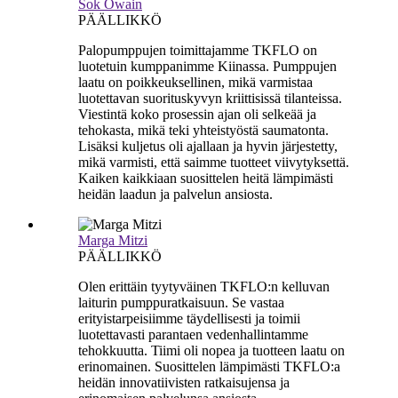
Sok Owain
PÄÄLLIKKÖ
Palopumppujen toimittajamme TKFLO on
luotetuin kumppanimme Kiinassa. Pumppujen
laatu on poikkeuksellinen, mikä varmistaa
luotettavan suorituskyvyn kriittisissä tilanteissa.
Viestintä koko prosessin ajan oli selkeää ja
tehokasta, mikä teki yhteistyöstä saumatonta.
Lisäksi kuljetus oli ajallaan ja hyvin järjestetty,
mikä varmisti, että saimme tuotteet viivytyksettä.
Kaiken kaikkiaan suosittelen heitä lämpimästi
heidän laadun ja palvelun ansiosta.
Marga Mitzi
PÄÄLLIKKÖ
Olen erittäin tyytyväinen TKFLO:n kelluvan
laiturin pumppuratkaisuun. Se vastaa
erityistarpeisiimme täydellisesti ja toimii
luotettavasti parantaen vedenhallintamme
tehokkuutta. Tiimi oli nopea ja tuotteen laatu on
erinomainen. Suosittelen lämpimästi TKFLO:a
heidän innovatiivisten ratkaisujensa ja