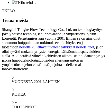
TKFLO
Tietoa meistä
Shanghai Tongke Flow Technology Co., Ltd. on teknologiayritys,
joka yhdistää teknologisen innovaation ja ympäristönsuojelun
konseptit. Perustamisestaan ​​vuonna 2001 lähtien se on aina ollut
sitoutunut huippuluokan tutkimukseen, kehitykseen ja
tuotantoon.
nestettä kuljettavat tuotteet
ja
älykkäät nestelaitteet
, ja on
ollut syvästi mukana yritysten energiansäästömuutospalveluiden
alalla. Alkuperäistä vihreän kehityksen aikomusta noudattaen yritys
jatkaa huipputeknologiatuotteiden energiansäästön ja
ympäristönsuojelun edistämistä ja johtaa edelleen alan
innovaatiotrendiä.
0
VUODESTA 2001 LÄHTIEN
0
KOKEA
0
+
TUOTANNOT