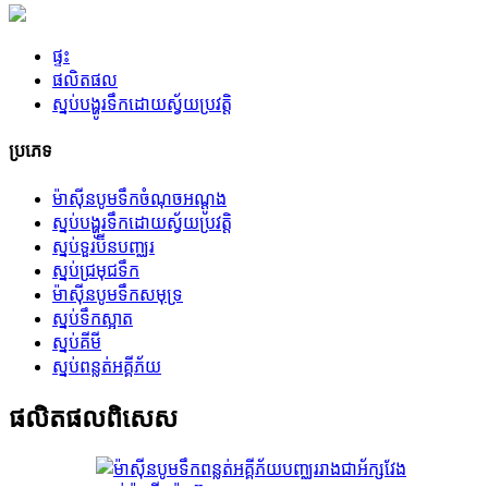
ផ្ទះ
ផលិតផល
ស្នប់បង្ហូរទឹកដោយស្វ័យប្រវត្តិ
ប្រភេទ
ម៉ាស៊ីនបូមទឹកចំណុចអណ្តូង
ស្នប់បង្ហូរទឹកដោយស្វ័យប្រវត្តិ
ស្នប់ទួរប៊ីនបញ្ឈរ
ស្នប់​ជ្រមុជ​ទឹក
ម៉ាស៊ីនបូមទឹកសមុទ្រ
ស្នប់ទឹកស្អាត
ស្នប់គីមី
ស្នប់ពន្លត់អគ្គីភ័យ
ផលិតផល​ពិសេស