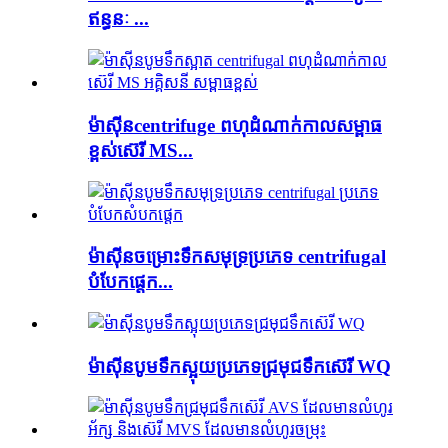
ឥន្ធនៈ ...
ម៉ាស៊ីន​centrifuge ពហុដំណាក់កាល​សម្ពាធ
ខ្ពស់​ស៊េរី MS...
ម៉ាស៊ីនចម្រោះទឹកសមុទ្រប្រភេទ centrifugal
បំបែកផ្ដេក...
ម៉ាស៊ីនបូមទឹកស្អុយប្រភេទជ្រមុជទឹកស៊េរី WQ