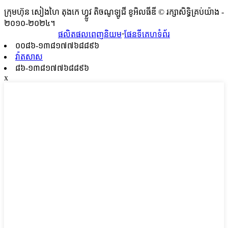
ក្រុមហ៊ុន សៀងហៃ តុងកេ ហ្វ្លូវ តិចណូឡូជី ខូអិលធីឌី © រក្សាសិទ្ធិគ្រប់យ៉ាង -
២០១០-២០២៤។
-
ផលិតផលពេញនិយម
ផែនទីគេហទំព័រ
០០៨៦-១៣៨១៧៧៦៨៨៩៦
វ៉ាតសាស
៨៦-១៣៨១៧៧៦៨៨៩៦
x