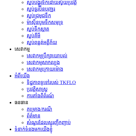
ស្នប់បង្ហូរទឹកដោយស្វ័យប្រវត្តិ
ស្នប់ទួរប៊ីនបញ្ឈរ
ស្នប់​ជ្រមុជ​ទឹក
ម៉ាស៊ីនបូមទឹកសមុទ្រ
ស្នប់ទឹកស្អាត
ស្នប់គីមី
ស្នប់ពន្លត់អគ្គីភ័យ
សេវាកម្ម
សេវាកម្មប្រឹក្សាយោបល់
សេវាកម្មសាកល្បង
សេវាកម្មក្រោយម៉ោង
អំពីយើង
ទិដ្ឋភាពទូទៅរបស់ TKFLO
ប្រវត្តិសាស្ត្រ
ការតាំងពិព័រណ៍
ធនធាន
គម្រោង/ករណី
ព័ត៌មាន
សំណួរដែលសួរញឹកញាប់
ទំនាក់ទំនងមកយើងខ្ញុំ