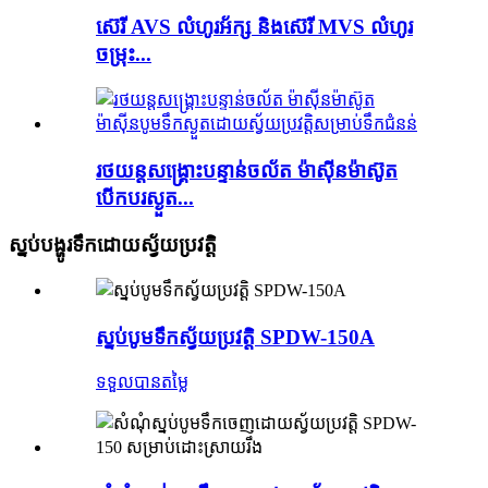
ស៊េរី AVS លំហូរអ័ក្ស និងស៊េរី MVS លំហូរ
ចម្រុះ...
រថយន្តសង្គ្រោះបន្ទាន់ចល័ត ម៉ាស៊ីនម៉ាស៊ូត
បើកបរស្ងួត...
ស្នប់បង្ហូរទឹកដោយស្វ័យប្រវត្តិ
ស្នប់បូមទឹកស្វ័យប្រវត្តិ SPDW-150A
ទទួលបានតម្លៃ