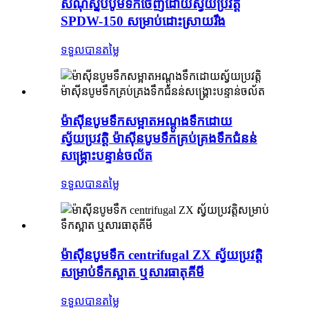
សំណុំស្នប់បូមទឹកចេញដោយស្វ័យប្រវត្តិ
SPDW-150 សម្រាប់ដោះស្រាយរឹង
ទទួលបានតម្លៃ
ម៉ាស៊ីនបូមទឹកសម្អាតអណ្តូងទឹកដោយ
ស្វ័យប្រវត្តិ ម៉ាស៊ីនបូមទឹកគ្រប់គ្រងទឹកជំនន់
សង្គ្រោះបន្ទាន់ចល័ត
ទទួលបានតម្លៃ
ម៉ាស៊ីនបូមទឹក centrifugal ZX ស្វ័យប្រវត្តិ
សម្រាប់ទឹកស្អាត ឬសារធាតុគីមី
ទទួលបានតម្លៃ