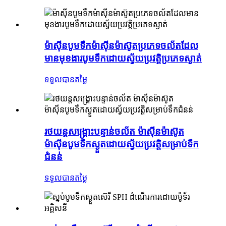
ម៉ាស៊ីនបូមទឹកម៉ាស៊ីនម៉ាស៊ូតប្រភេទចល័តដែល
មានមុខងារបូមទឹកដោយស្វ័យប្រវត្តិប្រភេទស្ងាត់
ទទួលបានតម្លៃ
រថយន្តសង្គ្រោះបន្ទាន់ចល័ត ម៉ាស៊ីនម៉ាស៊ូត
ម៉ាស៊ីនបូមទឹកស្ងួតដោយស្វ័យប្រវត្តិសម្រាប់ទឹក
ជំនន់
ទទួលបានតម្លៃ