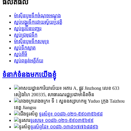
ផលិតផល
ម៉ាស៊ីនបូមទឹកចំណុចអណ្តូង
ស្នប់បង្ហូរទឹកដោយស្វ័យប្រវត្តិ
ស្នប់ទួរប៊ីនបញ្ឈរ
ស្នប់​ជ្រមុជ​ទឹក
ម៉ាស៊ីនបូមទឹកសមុទ្រ
ស្នប់ទឹកស្អាត
ស្នប់គីមី
ស្នប់ពន្លត់អគ្គីភ័យ
ទំនាក់ទំនងមកយើងខ្ញុំ
ការិយាល័យ៖ អគារ A, ផ្លូវ Jinzhong លេខ 633
សៀងហៃ 200335, សាធារណរដ្ឋប្រជាមានិតចិន
រោងចក្រ៖ ទី 1 សួនឧស្សាហកម្ម Yuduo ក្រុង Taizhou
ខេត្ត Jiangsu
ទូរស័ព្ទ៖ ០០៨៦-០២១-៥៩០៣៥៦៩៨
ទូរសារ៖ ០០៨៦-០២១-៥៩០៣៥៦៩៩
ទូរស័ព្ទដៃ៖ ០០៨៦-១៣៨១៧៧៦៨៨៩៦