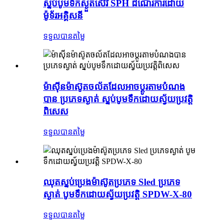
ស្នប់បូមទឹកស្ងួតស៊េរី SPH ដំណើរការដោយ
ម៉ូទ័រអគ្គិសនី
ទទួលបានតម្លៃ
ម៉ាស៊ីនម៉ាស៊ូតចល័តដែលអាចប្ដូរតាមបំណង
បាន ប្រភេទស្ងាត់ ស្នប់បូមទឹកដោយស្វ័យប្រវត្តិ
ពិសេស
ទទួលបានតម្លៃ
ឈុតស្នប់ប្រេងម៉ាស៊ូតប្រភេទ Sled ប្រភេទ
ស្ងាត់ បូមទឹកដោយស្វ័យប្រវត្តិ SPDW-X-80
ទទួលបានតម្លៃ