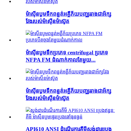
ម៉ាស៊ីនបូមទឹកពន្លត់អគ្គីភ័យបញ្ឈររាងជាអ័ក្ស
វែងរបស់ម៉ាស៊ីនម៉ាស៊ូត
ម៉ាស៊ីនបូមទឹកប្រភេទ centrifugal ប្រភេទ
NFPA FM ដំណាក់កាលតែមួយ...
ម៉ាស៊ីនបូមទឹកពន្លត់អគ្គីភ័យបញ្ឈររាងជាអ័ក្ស
វែងរបស់ម៉ាស៊ីនម៉ាស៊ូត
API610 ANSI ដំណើរការគីមីស្តង់ដារប្រេង