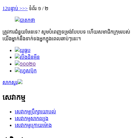
1
2
បន្ទាប់ >
>>
ទំព័រ ១ / ២
ត្រូវការជំនួយមែនទេ? សូមបំពេញទម្រង់បែបបទ ហើយសមាជិកក្រុមរបស់
យើងម្នាក់នឹងទាក់ទងអ្នកក្នុងពេលឆាប់ៗនេះ។
សាកសួរ
សេវាកម្ម
សេវាកម្មប្រឹក្សាយោបល់
សេវាកម្មសាកល្បង
សេវាកម្មក្រោយម៉ោង