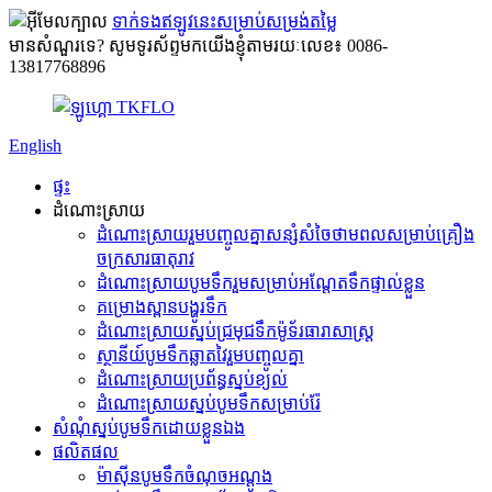
ទាក់ទងឥឡូវនេះសម្រាប់សម្រង់តម្លៃ
មានសំណួរទេ? សូមទូរស័ព្ទមកយើងខ្ញុំតាមរយៈលេខ៖ 0086-
13817768896
English
ផ្ទះ
ដំណោះស្រាយ
ដំណោះស្រាយរួមបញ្ចូលគ្នាសន្សំសំចៃថាមពលសម្រាប់គ្រឿង
ចក្រសារធាតុរាវ
ដំណោះស្រាយបូមទឹករួមសម្រាប់អណ្តែតទឹកផ្ទាល់ខ្លួន
គម្រោង​ស្ពាន​បង្ហូរទឹក
ដំណោះស្រាយស្នប់ជ្រមុជទឹកម៉ូទ័រធារាសាស្ត្រ
ស្ថានីយ៍បូមទឹកឆ្លាតវៃរួមបញ្ចូលគ្នា
ដំណោះស្រាយប្រព័ន្ធស្នប់ខ្យល់
ដំណោះស្រាយស្នប់បូមទឹកសម្រាប់រ៉ែ
សំណុំស្នប់បូមទឹកដោយខ្លួនឯង
ផលិតផល
ម៉ាស៊ីនបូមទឹកចំណុចអណ្តូង