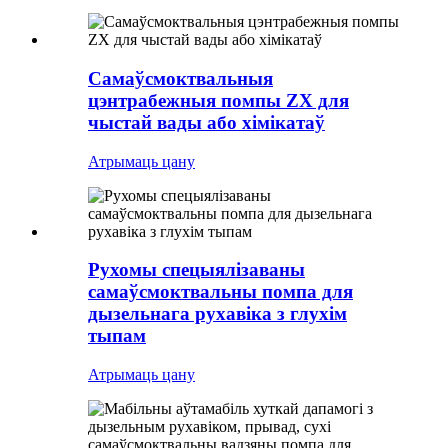
Самаўсмоктвальныя
цэнтрабежныя помпы ZX для
чыстай вады або хімікатаў
Атрымаць цану
Рухомы спецыялізаваны
самаўсмоктвальны помпа для
дызельнага рухавіка з глухім
тыпам
Атрымаць цану