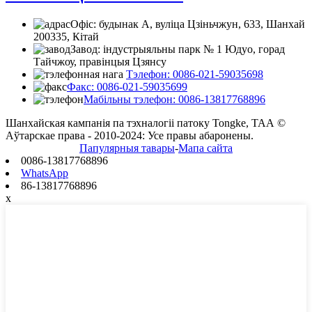
Офіс: будынак А, вуліца Цзіньчжун, 633, Шанхай
200335, Кітай
Завод: індустрыяльны парк № 1 Юдуо, горад
Тайчжоу, правінцыя Цзянсу
Тэлефон: 0086-021-59035698
Факс: 0086-021-59035699
Мабільны тэлефон: 0086-13817768896
Шанхайская кампанія па тэхналогіі патоку Tongke, ТАА ©
Аўтарскае права - 2010-2024: Усе правы абаронены.
Папулярныя тавары
-
Мапа сайта
0086-13817768896
WhatsApp
86-13817768896
x