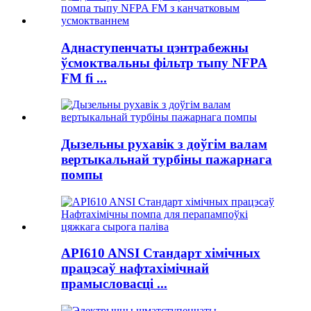
Аднаступенчаты цэнтрабежны
ўсмоктвальны фільтр тыпу NFPA
FM fi ...
Дызельны рухавік з доўгім валам
вертыкальнай турбіны пажарнага
помпы
API610 ANSI Стандарт хімічных
працэсаў нафтахімічнай
прамысловасці ...