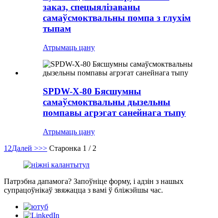
заказ, спецыялізаваны
самаўсмоктвальны помпа з глухім
тыпам
Атрымаць цану
SPDW-X-80 Бясшумны
самаўсмоктвальны дызельны
помпавы агрэгат санейнага тыпу
Атрымаць цану
1
2
Далей >
>>
Старонка 1 / 2
Патрэбна дапамога? Запоўніце форму, і адзін з нашых
супрацоўнікаў звяжацца з вамі ў бліжэйшы час.