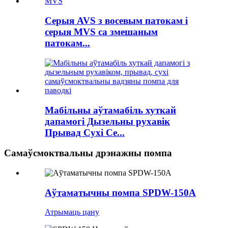
Серыя AVS з восевым патокам і
серыя MVS са змешаным
патокам...
Мабільны аўтамабіль хуткай
дапамогі Дызельны рухавік
Прывад Сухі Се...
Самаўсмоктвальны дрэнажны помпа
Аўтаматычны помпа SPDW-150A
Атрымаць цану