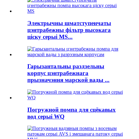
Электрычны шматступенчаты
цэнтрабежны фільтр высокага
ціску серыі MS...
Гарызантальны раздзельны
корпус цэнтрабежнага
прызначэння марской вады ...
Погружной помпа для сцёкавых
вод серыі WQ