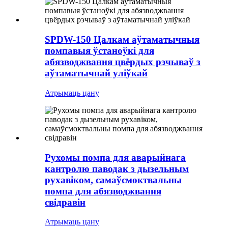
SPDW-150 Цалкам аўтаматычныя
помпавыя ўстаноўкі для
абязводжвання цвёрдых рэчываў з
аўтаматычнай уліўкай
Атрымаць цану
Рухомы помпа для аварыйнага
кантролю паводак з дызельным
рухавіком, самаўсмоктвальны
помпа для абязводжвання
свідравін
Атрымаць цану