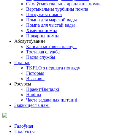
Самаўсмоктвальны дрэнажны помпа
Вертыкальны турбінны помпа
Пагружны помпа
Помпа для марской вады
Помпа для чыстай вады
Хімічны помпа
Пажарны помпа
Абслугоўванне
Кансалтынгавыя паслугі
Тэставая служба
Пасля службы
Пра нас
TKFLO з першага погляду
Гісторыя
Выставы
Рэсурсы
Праект/Выпадкі
Навіны
Часта задаваныя пытанні
Звяжыцеся з намі
Галоўная
Прадукты