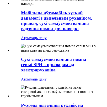
Мабільны аўтамабіль хуткай
дапамогі з дызельным рухавіком,
прывад, сухі самаўсмоктвальны
вадзяны помпа для паводкі
Атрымаць цану
Сухі самаўсмоктвальны помпа
серыі SPH з прывадам ад
электрарухавіка
Атрымаць цану
Рухомы дызельны рухавік на