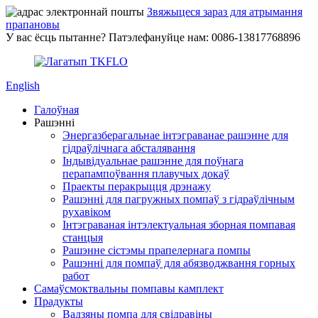
Звяжыцеся зараз для атрымання
прапановы
У вас ёсць пытанне? Патэлефануйце нам: 0086-13817768896
English
Галоўная
Рашэнні
Энергазберагальнае інтэграванае рашэнне для
гідраўлічнага абсталявання
Індывідуальнае рашэнне для поўнага
перапампоўвання плавучых докаў
Праекты перакрыцця дрэнажу
Рашэнні для пагружных помпаў з гідраўлічным
рухавіком
Інтэграваная інтэлектуальная зборная помпавая
станцыя
Рашэнне сістэмы прапелернага помпы
Рашэнні для помпаў для абязводжвання горных
работ
Самаўсмоктвальны помпавы камплект
Прадукты
Вадзяны помпа для свідравіны