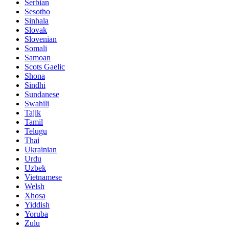
Serbian
Sesotho
Sinhala
Slovak
Slovenian
Somali
Samoan
Scots Gaelic
Shona
Sindhi
Sundanese
Swahili
Tajik
Tamil
Telugu
Thai
Ukrainian
Urdu
Uzbek
Vietnamese
Welsh
Xhosa
Yiddish
Yoruba
Zulu