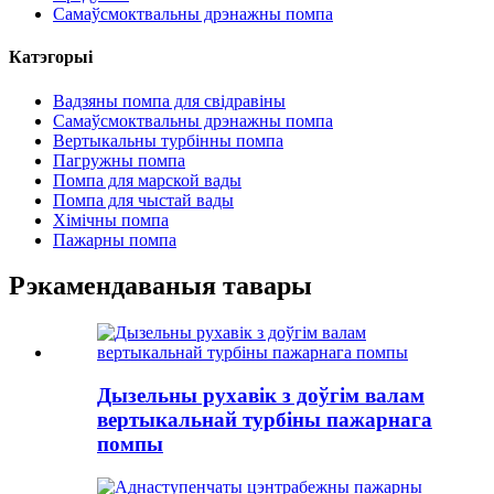
Самаўсмоктвальны дрэнажны помпа
Катэгорыі
Вадзяны помпа для свідравіны
Самаўсмоктвальны дрэнажны помпа
Вертыкальны турбінны помпа
Пагружны помпа
Помпа для марской вады
Помпа для чыстай вады
Хімічны помпа
Пажарны помпа
Рэкамендаваныя тавары
Дызельны рухавік з доўгім валам
вертыкальнай турбіны пажарнага
помпы