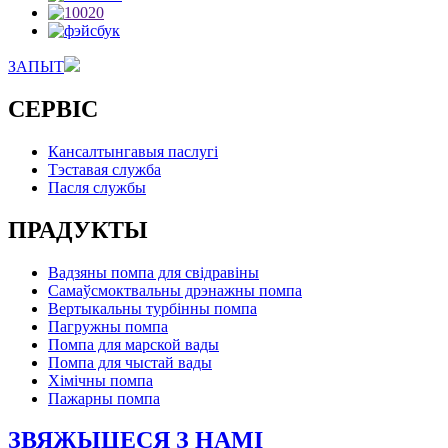
ЗАПЫТ
СЕРВІС
Кансалтынгавыя паслугі
Тэставая служба
Пасля службы
ПРАДУКТЫ
Вадзяны помпа для свідравіны
Самаўсмоктвальны дрэнажны помпа
Вертыкальны турбінны помпа
Пагружны помпа
Помпа для марской вады
Помпа для чыстай вады
Хімічны помпа
Пажарны помпа
ЗВЯЖЫЦЕСЯ З НАМІ