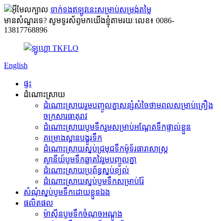
ទាក់ទងឥឡូវនេះសម្រាប់សម្រង់តម្លៃ
មានសំណួរទេ? សូមទូរស័ព្ទមកយើងខ្ញុំតាមរយៈលេខ៖ 0086-
13817768896
English
ផ្ទះ
ដំណោះស្រាយ
ដំណោះស្រាយរួមបញ្ចូលគ្នាសន្សំសំចៃថាមពលសម្រាប់គ្រឿង
ចក្រសារធាតុរាវ
ដំណោះស្រាយបូមទឹករួមសម្រាប់អណ្តែតទឹកផ្ទាល់ខ្លួន
គម្រោង​ស្ពាន​បង្ហូរទឹក
ដំណោះស្រាយស្នប់ជ្រមុជទឹកម៉ូទ័រធារាសាស្ត្រ
ស្ថានីយ៍បូមទឹកឆ្លាតវៃរួមបញ្ចូលគ្នា
ដំណោះស្រាយប្រព័ន្ធស្នប់ខ្យល់
ដំណោះស្រាយស្នប់បូមទឹកសម្រាប់រ៉ែ
សំណុំស្នប់បូមទឹកដោយខ្លួនឯង
ផលិតផល
ម៉ាស៊ីនបូមទឹកចំណុចអណ្តូង