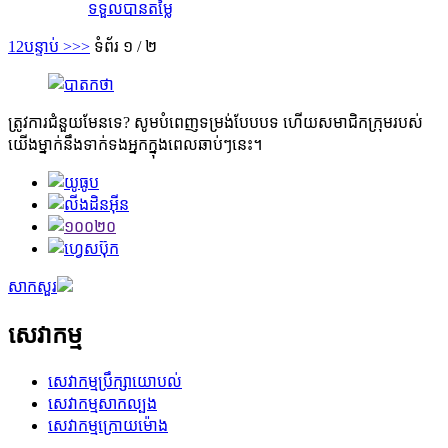
ទទួលបានតម្លៃ
1
2
បន្ទាប់ >
>>
ទំព័រ ១ / ២
ត្រូវការជំនួយមែនទេ? សូមបំពេញទម្រង់បែបបទ ហើយសមាជិកក្រុមរបស់
យើងម្នាក់នឹងទាក់ទងអ្នកក្នុងពេលឆាប់ៗនេះ។
សាកសួរ
សេវាកម្ម
សេវាកម្មប្រឹក្សាយោបល់
សេវាកម្មសាកល្បង
សេវាកម្មក្រោយម៉ោង