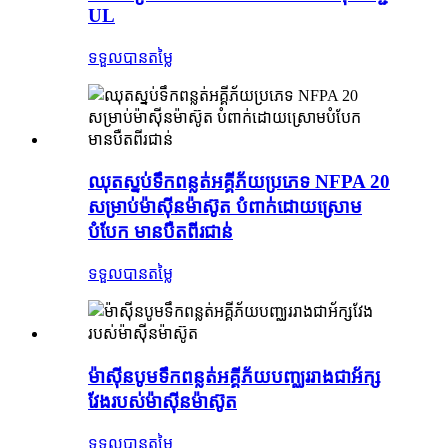
UL
ទទួលបានតម្លៃ
ឈុតស្នប់ទឹកពន្លត់អគ្គីភ័យប្រភេទ NFPA 20
សម្រាប់ម៉ាស៊ីនម៉ាស៊ូត បំពាក់ដោយស្រោម
បំបែក មានបឺតពីរជាន់
ទទួលបានតម្លៃ
ម៉ាស៊ីនបូមទឹកពន្លត់អគ្គីភ័យបញ្ឈររាងជាអ័ក្ស
វែងរបស់ម៉ាស៊ីនម៉ាស៊ូត
ទទួលបានតម្លៃ