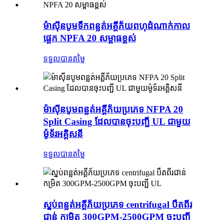
ម៉ាស៊ីនបូមទឹកពន្លត់អគ្គីភ័យពហុដំណាក់កាល
ផ្ដេក NPFA 20 សម្ពាធខ្ពស់
ទទួលបានតម្លៃ
ម៉ាស៊ីនបូមពន្លត់អគ្គីភ័យប្រភេទ NFPA 20
Split Casing ដែលបានចុះបញ្ជី UL ជាមួយ
ម៉ូទ័រអគ្គិសនី
ទទួលបានតម្លៃ
ស្នប់ពន្លត់អគ្គីភ័យប្រភេទ centrifugal បឺតពីរ
ជាន់ កម្រិត 300GPM-2500GPM ចុះបញ្ជី