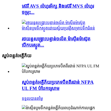
ស៊េរី AVS លំហូរអ័ក្ស និងស៊េរី MVS លំហូរ
ចម្រុះ...
រថយន្តសង្គ្រោះបន្ទាន់ចល័ត ម៉ាស៊ីនម៉ាស៊ូត
បើកបរស្ងួត...
ស្នប់ពន្លត់អគ្គីភ័យ
ស្នប់ពន្លត់អគ្គីភ័យប្រភេទបឺតពីរជាន់ NFPA
UL FM បំបែកស្រោម
ទទួលបានតម្លៃ