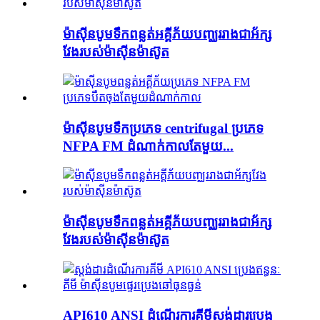
ម៉ាស៊ីនបូមទឹកពន្លត់អគ្គីភ័យបញ្ឈររាងជាអ័ក្ស
វែងរបស់ម៉ាស៊ីនម៉ាស៊ូត
ម៉ាស៊ីនបូមទឹកប្រភេទ centrifugal ប្រភេទ
NFPA FM ដំណាក់កាលតែមួយ...
ម៉ាស៊ីនបូមទឹកពន្លត់អគ្គីភ័យបញ្ឈររាងជាអ័ក្ស
វែងរបស់ម៉ាស៊ីនម៉ាស៊ូត
API610 ANSI ដំណើរការគីមីស្តង់ដារប្រេង