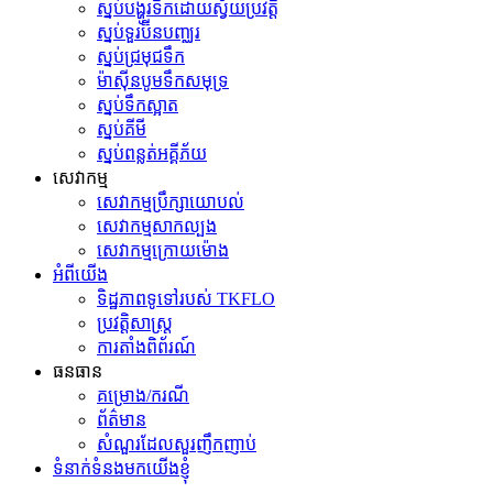
ស្នប់បង្ហូរទឹកដោយស្វ័យប្រវត្តិ
ស្នប់ទួរប៊ីនបញ្ឈរ
ស្នប់​ជ្រមុជ​ទឹក
ម៉ាស៊ីនបូមទឹកសមុទ្រ
ស្នប់ទឹកស្អាត
ស្នប់គីមី
ស្នប់ពន្លត់អគ្គីភ័យ
សេវាកម្ម
សេវាកម្មប្រឹក្សាយោបល់
សេវាកម្មសាកល្បង
សេវាកម្មក្រោយម៉ោង
អំពីយើង
ទិដ្ឋភាពទូទៅរបស់ TKFLO
ប្រវត្តិសាស្ត្រ
ការតាំងពិព័រណ៍
ធនធាន
គម្រោង/ករណី
ព័ត៌មាន
សំណួរដែលសួរញឹកញាប់
ទំនាក់ទំនងមកយើងខ្ញុំ