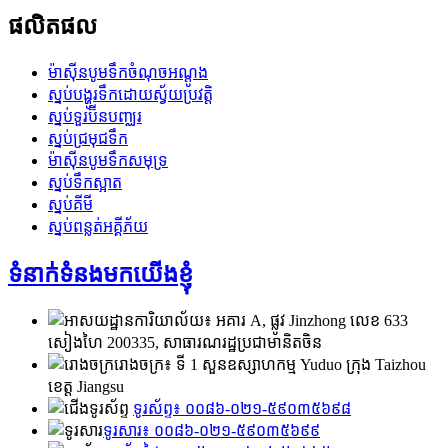
ផលិតផល
ម៉ាស៊ីនបូមទឹកចំណុចអណ្តូង
ស្នប់បង្ហូរទឹកដោយស្វ័យប្រវត្តិ
ស្នប់ទួរប៊ីនបញ្ឈរ
ស្នប់​ជ្រមុជ​ទឹក
ម៉ាស៊ីនបូមទឹកសមុទ្រ
ស្នប់ទឹកស្អាត
ស្នប់គីមី
ស្នប់ពន្លត់អគ្គីភ័យ
ទំនាក់ទំនងមកយើងខ្ញុំ
ការិយាល័យ៖ អគារ A, ផ្លូវ Jinzhong លេខ 633
សៀងហៃ 200335, សាធារណរដ្ឋប្រជាមានិតចិន
រោងចក្រ៖ ទី 1 សួនឧស្សាហកម្ម Yuduo ក្រុង Taizhou
ខេត្ត Jiangsu
ទូរស័ព្ទ៖ ០០៨៦-០២១-៥៩០៣៥៦៩៨
ទូរសារ៖ ០០៨៦-០២១-៥៩០៣៥៦៩៩