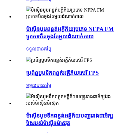
ម៉ាស៊ីនបូមពន្លត់អគ្គីភ័យប្រភេទ NFPA FM
ប្រភេទបឺតចុងតែមួយដំណាក់កាល
ទទួលបានតម្លៃ
ប្រព័ន្ធបូមទឹកពន្លត់អគ្គីភ័យស៊េរី FPS
ទទួលបានតម្លៃ
ម៉ាស៊ីនបូមទឹកពន្លត់អគ្គីភ័យបញ្ឈររាងជាអ័ក្ស
វែងរបស់ម៉ាស៊ីនម៉ាស៊ូត