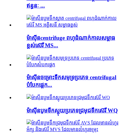
ឥន្ធនៈ ...
ម៉ាស៊ីន​centrifuge ពហុដំណាក់កាល​សម្ពាធ
ខ្ពស់​ស៊េរី MS...
ម៉ាស៊ីនចម្រោះទឹកសមុទ្រប្រភេទ centrifugal
បំបែកផ្ដេក...
ម៉ាស៊ីនបូមទឹកស្អុយប្រភេទជ្រមុជទឹកស៊េរី WQ