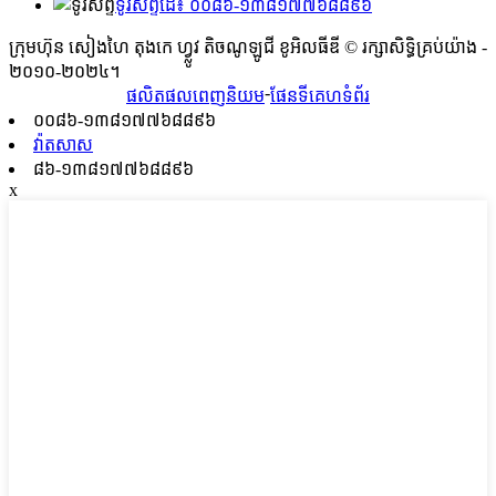
ទូរស័ព្ទដៃ៖ ០០៨៦-១៣៨១៧៧៦៨៨៩៦
ក្រុមហ៊ុន សៀងហៃ តុងកេ ហ្វ្លូវ តិចណូឡូជី ខូអិលធីឌី © រក្សាសិទ្ធិគ្រប់យ៉ាង -
២០១០-២០២៤។
-
ផលិតផលពេញនិយម
ផែនទីគេហទំព័រ
០០៨៦-១៣៨១៧៧៦៨៨៩៦
វ៉ាតសាស
៨៦-១៣៨១៧៧៦៨៨៩៦
x