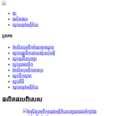
ផ្ទះ
ផលិតផល
ស្នប់ពន្លត់អគ្គីភ័យ
ប្រភេទ
ម៉ាស៊ីនបូមទឹកចំណុចអណ្តូង
ស្នប់បង្ហូរទឹកដោយស្វ័យប្រវត្តិ
ស្នប់ទួរប៊ីនបញ្ឈរ
ស្នប់​ជ្រមុជ​ទឹក
ម៉ាស៊ីនបូមទឹកសមុទ្រ
ស្នប់ទឹកស្អាត
ស្នប់គីមី
ស្នប់ពន្លត់អគ្គីភ័យ
ផលិតផល​ពិសេស