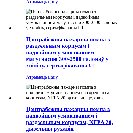
Атрымаць цану
Цэнтрабежны пажарны помпа з
раздзельным корпусам і
падвойным усмоктваннем
магутнасцю 300-2500 галонаў у
хвіліну, сертыфікаваны UL
Атрымаць цану
Цэнтрабежны пажарны помпа з
падвойным усмоктваннем і
раздзельным корпусам, NFPA 20,
дызельны рухавік