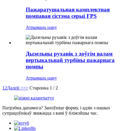
Пажаратушальная камплектная
помпавая сістэма серыі FPS
Атрымаць цану
Дызельны рухавік з доўгім валам
вертыкальнай турбіны пажарнага
помпы
Атрымаць цану
1
2
Далей >
>>
Старонка 1 / 2
Патрэбна дапамога? Запоўніце форму, і адзін з нашых
супрацоўнікаў звяжацца з вамі ў бліжэйшы час.