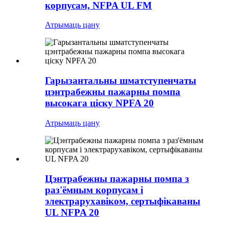
корпусам, NFPA UL FM
Атрымаць цану
Гарызантальны шматступенчаты
цэнтрабежны пажарны помпа
высокага ціску NPFA 20
Атрымаць цану
Цэнтрабежны пажарны помпа з
раз'ёмным корпусам і
электрарухавіком, сертыфікаваны
UL NFPA 20