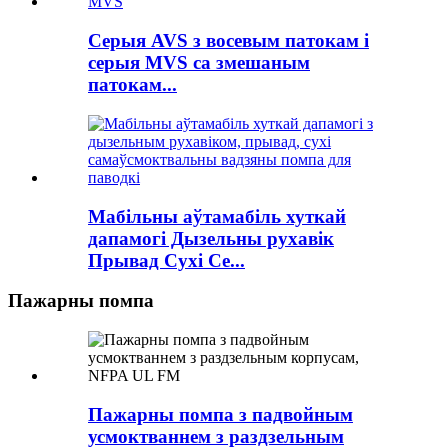
Серыя AVS з восевым патокам і
серыя MVS са змешаным
патокам...
Мабільны аўтамабіль хуткай
дапамогі Дызельны рухавік
Прывад Сухі Се...
Пажарны помпа
Пажарны помпа з падвойным
усмоктваннем з раздзельным