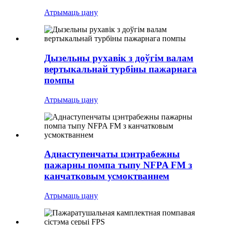
Атрымаць цану
Дызельны рухавік з доўгім валам
вертыкальнай турбіны пажарнага
помпы
Атрымаць цану
Аднаступенчаты цэнтрабежны
пажарны помпа тыпу NFPA FM з
канчатковым усмоктваннем
Атрымаць цану