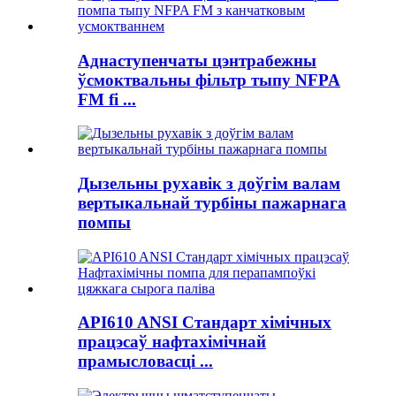
Аднаступенчаты цэнтрабежны
ўсмоктвальны фільтр тыпу NFPA
FM fi ...
Дызельны рухавік з доўгім валам
вертыкальнай турбіны пажарнага
помпы
API610 ANSI Стандарт хімічных
працэсаў нафтахімічнай
прамысловасці ...