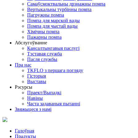
Самаўсмоктвальны дрэнажны помпа
Вертыкальны турбінны помпа
Пагружны помпа
Помпа для марской вады
Помпа для чыстай вады
Хімічны помпа
Пажарны помпа
Абслугоўванне
Кансалтынгавыя паслугі
Тэставая служба
Пасля службы
Пра нас
TKFLO з першага погляду
Гісторыя
Выставы
Рэсурсы
Праект/Выпадкі
Навіны
Часта задаваныя пытанні
Звяжыцеся з намі
Галоўная
Прадукты