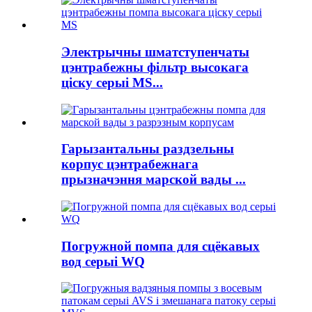
Электрычны шматступенчаты
цэнтрабежны фільтр высокага
ціску серыі MS...
Гарызантальны раздзельны
корпус цэнтрабежнага
прызначэння марской вады ...
Погружной помпа для сцёкавых
вод серыі WQ