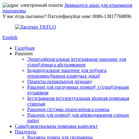
Звяжыцеся зараз для атрымання
прапановы
У вас ёсць пытанне? Патэлефануйце нам: 0086-13817768896
English
Галоўная
Рашэнні
Энергазберагальнае інтэграванае рашэнне для
гідраўлічнага абсталявання
Індывідуальнае рашэнне для поўнага
перапампоўвання плавучых докаў
Праекты перакрыцця дрэнажу
Рашэнні для пагружных помпаў з гідраўлічным
рухавіком
Інтэграваная інтэлектуальная зборная помпавая
станцыя
Рашэнне сістэмы прапелернага помпы
Рашэнні для помпаў для абязводжвання горных
работ
Самаўсмоктвальны помпавы камплект
Прадукты
Вадзяны помпа для свідравіны