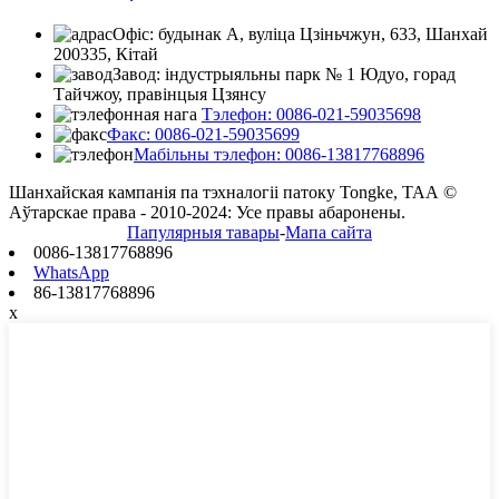
Офіс: будынак А, вуліца Цзіньчжун, 633, Шанхай
200335, Кітай
Завод: індустрыяльны парк № 1 Юдуо, горад
Тайчжоу, правінцыя Цзянсу
Тэлефон: 0086-021-59035698
Факс: 0086-021-59035699
Мабільны тэлефон: 0086-13817768896
Шанхайская кампанія па тэхналогіі патоку Tongke, ТАА ©
Аўтарскае права - 2010-2024: Усе правы абаронены.
Папулярныя тавары
-
Мапа сайта
0086-13817768896
WhatsApp
86-13817768896
x