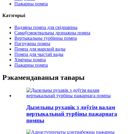
Пажарны помпа
Катэгорыі
Вадзяны помпа для свідравіны
Самаўсмоктвальны дрэнажны помпа
Вертыкальны турбінны помпа
Пагружны помпа
Помпа для марской вады
Помпа для чыстай вады
Хімічны помпа
Пажарны помпа
Рэкамендаваныя тавары
Дызельны рухавік з доўгім валам
вертыкальнай турбіны пажарнага
помпы