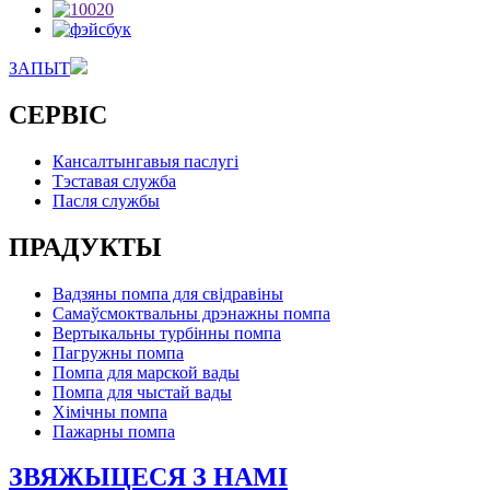
ЗАПЫТ
СЕРВІС
Кансалтынгавыя паслугі
Тэставая служба
Пасля службы
ПРАДУКТЫ
Вадзяны помпа для свідравіны
Самаўсмоктвальны дрэнажны помпа
Вертыкальны турбінны помпа
Пагружны помпа
Помпа для марской вады
Помпа для чыстай вады
Хімічны помпа
Пажарны помпа
ЗВЯЖЫЦЕСЯ З НАМІ