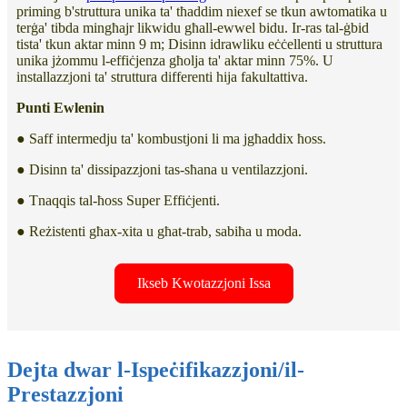
priming b'struttura unika ta' tħaddim niexef se tkun awtomatika u
terġa' tibda mingħajr likwidu għall-ewwel bidu. Ir-ras tal-ġbid
tista' tkun aktar minn 9 m; Disinn idrawliku eċċellenti u struttura
unika jżommu l-effiċjenza għolja ta' aktar minn 75%. U
installazzjoni ta' struttura differenti hija fakultattiva.
Punti Ewlenin
● Saff intermedju ta' kombustjoni li ma jgħaddix ħoss.
● Disinn ta' dissipazzjoni tas-sħana u ventilazzjoni.
● Tnaqqis tal-ħoss Super Effiċjenti.
● Reżistenti għax-xita u għat-trab, sabiħa u moda.
Ikseb Kwotazzjoni Issa
Dejta dwar l-Ispeċifikazzjoni/il-
Prestazzjoni