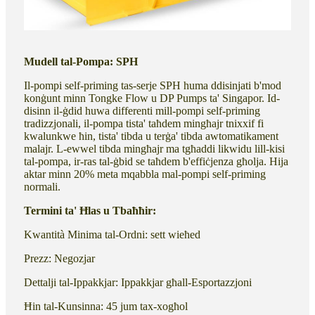
Mudell tal-Pompa: SPH
Il-pompi self-priming tas-serje SPH huma ddisinjati b'mod
konġunt minn Tongke Flow u DP Pumps ta' Singapor. Id-
disinn il-ġdid huwa differenti mill-pompi self-priming
tradizzjonali, il-pompa tista' taħdem mingħajr tnixxif fi
kwalunkwe ħin, tista' tibda u terġa' tibda awtomatikament
malajr. L-ewwel tibda mingħajr ma tgħaddi likwidu lill-kisi
tal-pompa, ir-ras tal-ġbid se taħdem b'effiċjenza għolja. Hija
aktar minn 20% meta mqabbla mal-pompi self-priming
normali.
Termini ta' Ħlas u Tbaħħir:
Kwantità Minima tal-Ordni: sett wieħed
Prezz: Negozjar
Dettalji tal-Ippakkjar: Ippakkjar għall-Esportazzjoni
Ħin tal-Kunsinna: 45 jum tax-xogħol