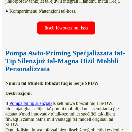
jinkorporaw tankijiet tal-fjuwil integrali li jaħdmu matul il-lejl.
● Kompartimenti b'attenzjoni tal-ħoss.
Ikseb Kwotazzjoni Issa
Pompa Awto-Priming Speċjalizzata tat-
Tip Silenzjuż tal-Magna Diżil Mobbli
Personalizzata
Numru tal-Mudell: Ibbażat fuq is-Serje SPDW
Deskrizzjoni:
Il-
Pompa tat-tip silenzjata
Is-sett huwa bbażat fuq l-SPDW.
Iddisinjat għal settijiet ta' pompi mobbli, dan is-semi-tarka ġie
adattat b'mod innovattiv għall-bżonnijiet speċifiċi tal-klijent
filwaqt li żamm ħafna mill-vantaġġi tal-mudell oriġinali tal-
SPDW.
Dan id-disinn huwa mfassal biex jikseb żewġ objettivi ewlenin: