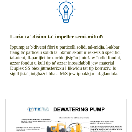
L-użu ta' disinn ta' impeller semi-miftuħ
Ippumpjar b'diversi fibri u partiċelli solidi tal-midja, l-akbar
flanġ ta' partiċelli solidi ta' 50mm skont ir-rekwiżiti speċifiċi
tal-utent, Il-partijiet imxarrbin jistgħu jintużaw ħadid fondut,
azzar fondut u kull tip ta' azzar inossidabbli jew materjal
Duplex SS biex jittrasferixxu l-likwidu tat-tip korrużiv. Is-
siġill jista' jintgħażel bħala M/S jew ippakkjar tal-glandola.