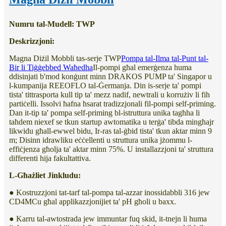
Numru tal-Mudell: TWP
Deskrizzjoni:
Magna Diżil Mobbli tas-serje TWP
Pompa tal-Ilma tal-Punt tal-
Bir li Tiġġebbed Waħedha
Il-pompi għal emerġenza huma
ddisinjati b'mod konġunt minn DRAKOS PUMP ta' Singapor u
l-kumpanija REEOFLO tal-Ġermanja. Din is-serje ta' pompi
tista' tittrasporta kull tip ta' mezz nadif, newtrali u korrużiv li fih
partiċelli. Issolvi ħafna ħsarat tradizzjonali fil-pompi self-priming.
Dan it-tip ta' pompa self-priming bl-istruttura unika tagħha li
taħdem niexef se tkun startup awtomatika u terġa' tibda mingħajr
likwidu għall-ewwel bidu, Ir-ras tal-ġbid tista' tkun aktar minn 9
m; Disinn idrawliku eċċellenti u struttura unika jżommu l-
effiċjenza għolja ta' aktar minn 75%. U installazzjoni ta' struttura
differenti hija fakultattiva.
L-Għażliet Jinkludu:
● Kostruzzjoni tat-tarf tal-pompa tal-azzar inossidabbli 316 jew
CD4MCu għal applikazzjonijiet ta' pH għoli u baxx.
● Karru tal-awtostrada jew immuntar fuq skid, it-tnejn li huma