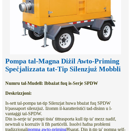
Pompa tal-Magna Diżil Awto-Priming
Speċjalizzata tat-Tip Silenzjuż Mobbli
Numru tal-Mudell: Ibbażat fuq is-Serje SPDW
Deskrizzjoni:
Is-sett tal-pompa tat-tip Silenzjat huwa bbażat fuq SPDW
b'passaport silenzjuż. Iżomm il-karatteristiċi tad-disinn u l-
vantaġġi tal-SPDW.
Din is-serje ta' pompi tista' tittrasporta kull tip ta' mezz nadif,
newtrali u korrużiv li fih partiċelli. Issolvi ħafna problemi
tradizzjonali
pompa awto-priming
Ħsarat. Din it-tip ta' pompa self-