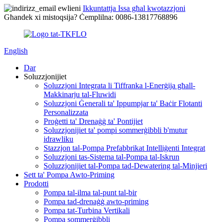
Ikkuntattja Issa għal kwotazzjoni
Għandek xi mistoqsija? Ċemplilna: 0086-13817768896
English
Dar
Soluzzjonijiet
Soluzzjoni Integrata li Tiffranka l-Enerġija għall-
Makkinarju tal-Fluwidi
Soluzzjoni Ġenerali ta' Ippumpjar ta' Baċir Flotanti
Personalizzata
Proġetti ta' Drenaġġ ta' Pontijiet
Soluzzjonijiet ta' pompi sommerġibbli b'mutur
idrawliku
Stazzjon tal-Pompa Prefabbrikat Intelliġenti Integrat
Soluzzjoni tas-Sistema tal-Pompa tal-Iskrun
Soluzzjonijiet tal-Pompa tad-Dewatering tal-Minjieri
Sett ta' Pompa Awto-Priming
Prodotti
Pompa tal-ilma tal-punt tal-bir
Pompa tad-drenaġġ awto-priming
Pompa tat-Turbina Vertikali
Pompa sommerġibbli