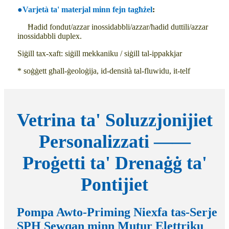
●
Varjetà ta' materjal minn fejn tagħżel
:
Ħadid fondut/azzar inossidabbli/azzar/ħadid duttili/azzar
inossidabbli duplex.
Siġill tax-xaft: siġill mekkaniku / siġill tal-ippakkjar
* soġġett għall-ġeoloġija, id-densità tal-fluwidu, it-telf
Vetrina ta' Soluzzjonijiet
Personalizzati ——
Proġetti ta' Drenaġġ ta'
Pontijiet
Pompa Awto-Priming Niexfa tas-Serje
SPH Sewqan minn Mutur Elettriku