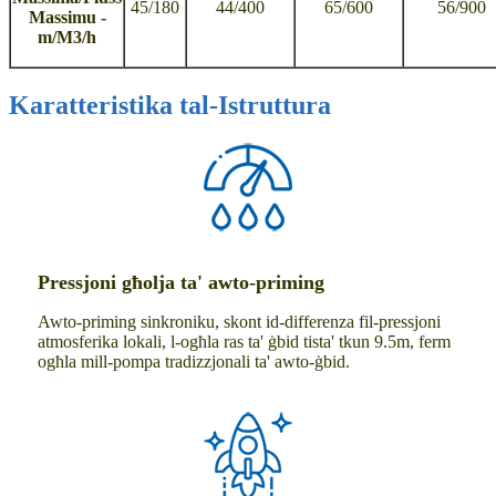
45/180
44/400
65/600
56/900
Massimu -
m/M3/h
Karatteristika tal-Istruttura
Pressjoni għolja ta' awto-priming
Awto-priming sinkroniku, skont id-differenza fil-pressjoni
atmosferika lokali, l-ogħla ras ta' ġbid tista' tkun 9.5m, ferm
ogħla mill-pompa tradizzjonali ta' awto-ġbid.