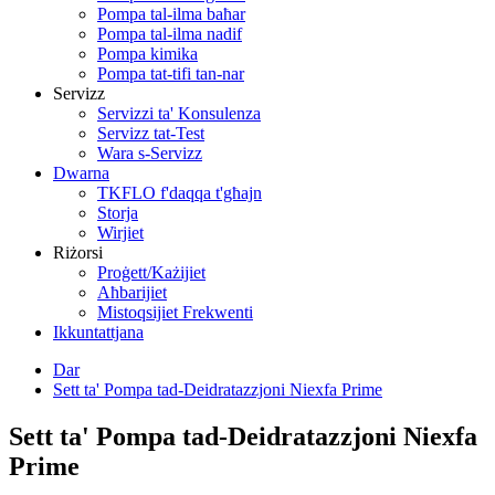
Pompa tal-ilma baħar
Pompa tal-ilma nadif
Pompa kimika
Pompa tat-tifi tan-nar
Servizz
Servizzi ta' Konsulenza
Servizz tat-Test
Wara s-Servizz
Dwarna
TKFLO f'daqqa t'għajn
Storja
Wirjiet
Riżorsi
Proġett/Każijiet
Aħbarijiet
Mistoqsijiet Frekwenti
Ikkuntattjana
Dar
Sett ta' Pompa tad-Deidratazzjoni Niexfa Prime
Sett ta' Pompa tad-Deidratazzjoni Niexfa
Prime