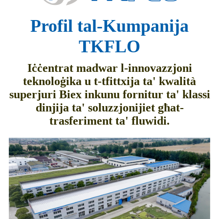
Profil tal-Kumpanija
TKFLO
Iċċentrat madwar l-innovazzjoni
teknoloġika u t-tfittxija ta' kwalità
superjuri Biex inkunu fornitur ta' klassi
dinjija ta' soluzzjonijiet għat-
trasferiment ta' fluwidi.