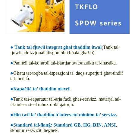
●
Tank tal-fjuwil integrat għal tħaddim itwal
(Tank tal-
fjuwil addizzjonali disponibbli bħala għażla).
●
Pannell tal-kontroll tal-istartjar awtomatiku tal-mastika.
●
Għatu tat-toqba tal-ispezzjoni ta' daqs superjuri għat-tindif
tal-faċilità.
●
Kapaċità ta' tħaddim niexef
.
●
Tank tas-separatur tal-arja faċli għas-servizz, materjal tal-
istainless steel mhux obbligatorju.
●
Ħin twil ta' tħaddim b'intervent minimu ta' servizz.
●
Standard tal-flanġ:
Standard GB, HG, DIN, ANSI
,
skont ir-rekwiżiti tiegħek.