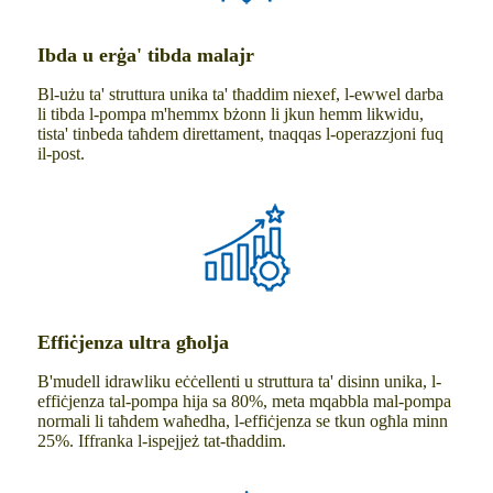
Ibda u erġa' tibda malajr
Bl-użu ta' struttura unika ta' tħaddim niexef, l-ewwel darba
li tibda l-pompa m'hemmx bżonn li jkun hemm likwidu,
tista' tinbeda taħdem direttament, tnaqqas l-operazzjoni fuq
il-post.
Effiċjenza ultra għolja
B'mudell idrawliku eċċellenti u struttura ta' disinn unika, l-
effiċjenza tal-pompa hija sa 80%, meta mqabbla mal-pompa
normali li taħdem waħedha, l-effiċjenza se tkun ogħla minn
25%. Iffranka l-ispejjeż tat-tħaddim.