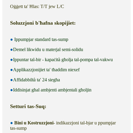
Oġġett ta' Ħlas: T/T jew L/C
Soluzzjoni b'ħafna skopijiet:
●
Ippumpjar standard tas-sump
●
Demel likwidu u materjal semi-solidu
●
Ippuntar tal-bir - kapaċità għolja tal-pompa tal-vakwu
●
Applikazzjonijiet ta' tħaddim niexef
●
Affidabbiltà ta' 24 siegħa
●
Iddisinjat għal ambjenti ambjentali għoljin
Setturi tas-Suq:
●
Bini u Kostruzzjoni
- indikazzjoni tal-bjar u ppumpjar
tas-sump