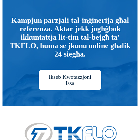
Kampjun parzjali tal-inġinerija għal
referenza. Aktar jekk jogħġbok
ikkuntattja lit-tim tal-bejgħ ta'
TKFLO, huma se jkunu online għalik
24 siegħa.
Ikseb Kwotazzjoni
Issa