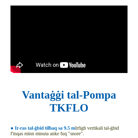
Vantaġġi tal-Pompa
TKFLO
●
Ir-ras tal-ġbid tilħaq sa 9.5 m
Irfigħ vertikali tal-ġbid
f'inqas minn minuta anke fuq "snore".