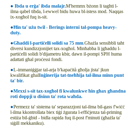
●
Ibda u erġa' ibda malajr.
M'hemmx bżonn li tagħti l-
ilma qabel tibda, l-ewwel bidu huwa bl-istess mod. Naqqas
ix-xogħol fuq is-sit.
●
Ħin ta' użu twil - Berings interni tal-pompa heavy-
duty.
●
Għaddi l-partiċelli solidi sa 75 mm
.
Għażla sensibbli taħt
diversi kundizzjonijiet tax-xogħol. Minħabba li jgħaddu l-
partiċelli solidi b'dijametru kbir, dawn il-pompi SPH huma
adattati għal proċessi fondi.
●
L-immaniġġjar tal-arja b'kapaċità għolja jista' jkun
kwalifikat għal
Inġinerija tat-tneħħija tal-ilma minn punt
ta' bir.
●
Mexxi s-sit tax-xogħol fi kwalunkwe ħin għax għandna
roti doppji u disinn ta' rota waħda.
●
Permezz ta' sistema ta' separazzjoni tal-ilma bil-gass f'wiċċ
l-ilma kkontrollata biex tiġi żgurata l-effiċjenza tal-priming
estiża bil-ġbid - bidla rapida fuq il-post f'minuti (għażla ta'
siġill mekkaniku).