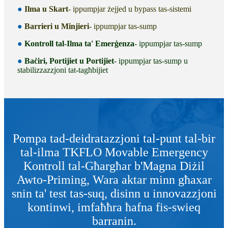
●
Ilma u Skart
- ippumpjar żejjed u bypass tas-sistemi
●
Barrieri u Minjieri
- ippumpjar tas-sump
●
Kontroll tal-Ilma ta' Emerġenza
- ippumpjar tas-sump
●
Baċiri, Portijiet u Portijiet
- ippumpjar tas-sump u
stabilizzazzjoni tat-tagħbijiet
Pompa tad-deidratazzjoni tal-punt tal-bir
tal-ilma TKFLO Movable Emergency
Kontroll tal-Għargħar b'Magna Diżil
Awto-Priming, Wara aktar minn għaxar
snin ta' test tas-suq, disinn u innovazzjoni
kontinwi, imfaħħra ħafna fis-swieq
barranin.