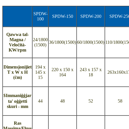
SPDW-
SPDW-150
SPDW-200
SPDW-25
100
Qawwa tal-
Magna /
24/1800
36/1800(1500)
60/1800(1500)
110/1800(15
Veloċità-
(1500)
KW/rpm
Dimensjonijiet
194 x
220 x 150 x
243 x 157 x
T x W x H
145 x
263x160x1
164
18
(ċm)
15
Immaniġġjar
S
44
48
52
58
ta' oġġetti
skuri - mm
Ras
Massima/Fluss