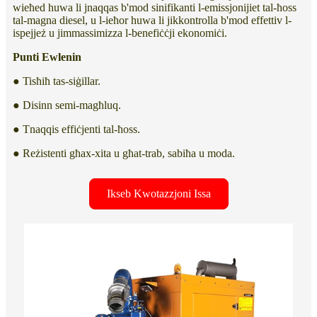
wieħed huwa li jnaqqas b'mod sinifikanti l-emissjonijiet tal-ħoss
tal-magna diesel, u l-ieħor huwa li jikkontrolla b'mod effettiv l-
ispejjeż u jimmassimizza l-benefiċċji ekonomiċi.
Punti Ewlenin
● Tisħiħ tas-siġillar.
● Disinn semi-magħluq.
● Tnaqqis effiċjenti tal-ħoss.
● Reżistenti għax-xita u għat-trab, sabiħa u moda.
Ikseb Kwotazzjoni Issa