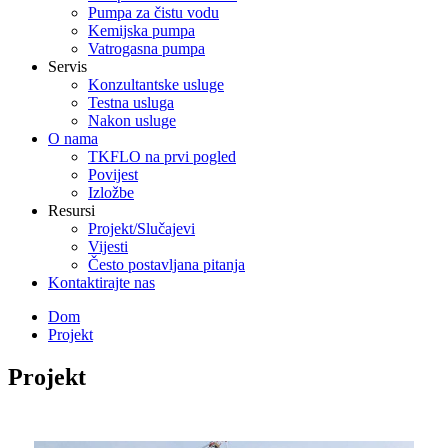
Pumpa za čistu vodu
Kemijska pumpa
Vatrogasna pumpa
Servis
Konzultantske usluge
Testna usluga
Nakon usluge
O nama
TKFLO na prvi pogled
Povijest
Izložbe
Resursi
Projekt/Slučajevi
Vijesti
Često postavljana pitanja
Kontaktirajte nas
Dom
Projekt
Projekt