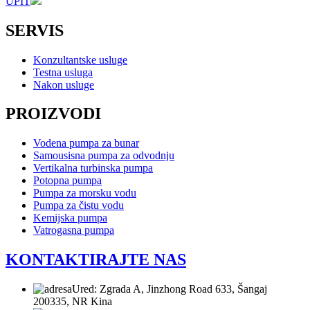
UPIT
SERVIS
Konzultantske usluge
Testna usluga
Nakon usluge
PROIZVODI
Vodena pumpa za bunar
Samousisna pumpa za odvodnju
Vertikalna turbinska pumpa
Potopna pumpa
Pumpa za morsku vodu
Pumpa za čistu vodu
Kemijska pumpa
Vatrogasna pumpa
KONTAKTIRAJTE NAS
Ured: Zgrada A, Jinzhong Road 633, Šangaj
200335, NR Kina