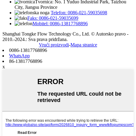
Tvornica: No. 1 Yuduo Industrial Park, Taizhou
City, Jiangsu Province
Telefon: 0086-021-59035698
Faks: 0086-021-59035699
Mobitel: 0086-13817768896
Shanghai Tongke Flow Technology Co., Ltd. © Autorsko pravo -
2010.-2024.: Sva prava pridržana.
Vrući proizvodi
-
Mapa stranice
0086-13817768896
WhatsApp
86-13817768896
x