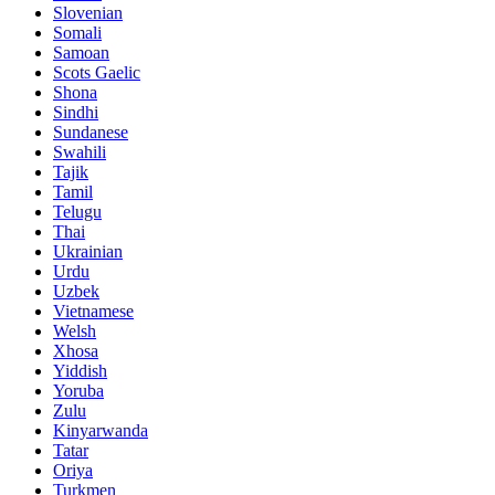
Slovenian
Somali
Samoan
Scots Gaelic
Shona
Sindhi
Sundanese
Swahili
Tajik
Tamil
Telugu
Thai
Ukrainian
Urdu
Uzbek
Vietnamese
Welsh
Xhosa
Yiddish
Yoruba
Zulu
Kinyarwanda
Tatar
Oriya
Turkmen