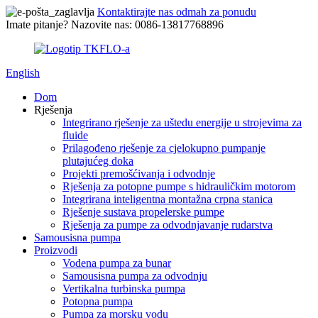
Kontaktirajte nas odmah za ponudu
Imate pitanje? Nazovite nas: 0086-13817768896
English
Dom
Rješenja
Integrirano rješenje za uštedu energije u strojevima za
fluide
Prilagođeno rješenje za cjelokupno pumpanje
plutajućeg doka
Projekti premošćivanja i odvodnje
Rješenja za potopne pumpe s hidrauličkim motorom
Integrirana inteligentna montažna crpna stanica
Rješenje sustava propelerske pumpe
Rješenja za pumpe za odvodnjavanje rudarstva
Samousisna pumpa
Proizvodi
Vodena pumpa za bunar
Samousisna pumpa za odvodnju
Vertikalna turbinska pumpa
Potopna pumpa
Pumpa za morsku vodu