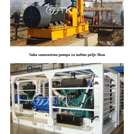
Suha samousisna pumpa za naftno polje Aksu