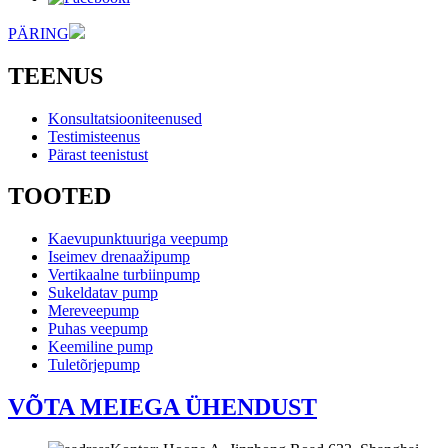
PÄRING
TEENUS
Konsultatsiooniteenused
Testimisteenus
Pärast teenistust
TOOTED
Kaevupunktuuriga veepump
Iseimev drenaažipump
Vertikaalne turbiinpump
Sukeldatav pump
Mereveepump
Puhas veepump
Keemiline pump
Tuletõrjepump
VÕTA MEIEGA ÜHENDUST