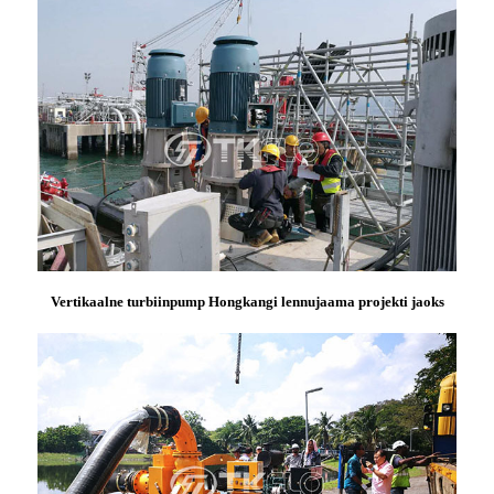
Vertikaalne turbiinpump Hongkangi lennujaama projekti jaoks