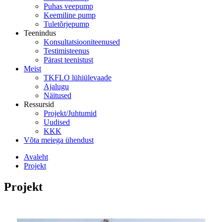
Puhas veepump
Keemiline pump
Tuletõrjepump
Teenindus
Konsultatsiooniteenused
Testimisteenus
Pärast teenistust
Meist
TKFLO lühiülevaade
Ajalugu
Näitused
Ressursid
Projekt/Juhtumid
Uudised
KKK
Võta meiega ühendust
Avaleht
Projekt
Projekt