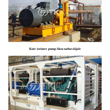
Kuiv iseimev pump Aksu naftaväljale