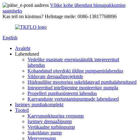
Võtke kohe ühendust hinnapakkumise
saamiseks
Kas teil on küsimus? Helistage meile: 0086-13817768896
English
Avaleht
Lahendused
Vedelike masinate energiasäästlik integreeritud
lahendus
Kohandatud ujuvdoki üldine pumpamislahendus
Sildavate drenaažiprojektide
Hüdraulilise mootoriga sukeldatavad pumbalahendused
Integreeritud intelligentne monteeritav pumpla
Propelleri pumbasüsteemi lahendus
Kaevanduste veetustamispumpade lahendused
Iseimev pumbakomplekt
Tooted
Kaevupunktuuriga veepump
Iseimev drenaažipump
Vertikaalne turbiinpump
Sukeldatav pump
Mereveepump