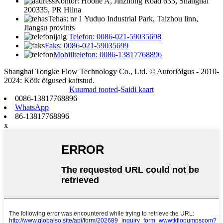
Kontor: Hoone A, Jinzhong Road 633, Shanghai
200335, PR Hiina
Tehas: nr 1 Yuduo Industrial Park, Taizhou linn,
Jiangsu provints
Telefon: 0086-021-59035698
Faks: 0086-021-59035699
Mobiiltelefon: 0086-13817768896
Shanghai Tongke Flow Technology Co., Ltd. © Autoriõigus - 2010-
2024: Kõik õigused kaitstud.
Kuumad tooted
-
Saidi kaart
0086-13817768896
WhatsApp
86-13817768896
x