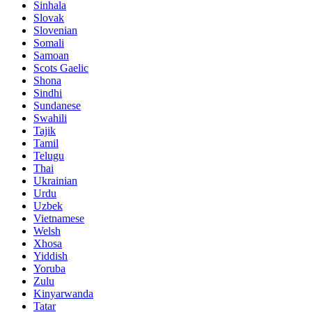
Sinhala
Slovak
Slovenian
Somali
Samoan
Scots Gaelic
Shona
Sindhi
Sundanese
Swahili
Tajik
Tamil
Telugu
Thai
Ukrainian
Urdu
Uzbek
Vietnamese
Welsh
Xhosa
Yiddish
Yoruba
Zulu
Kinyarwanda
Tatar