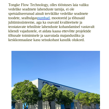
Tongke Flow Technology, olles tööstuses laia valiku
vedelike seadmete lahenduste tarnija, ei ole
spetsialiseerunud ainult terviklike vedelike seadmete
toodete, sealhulgas
pumbad
, mootoreid ja tõhusaid
juhtimissüsteeme, aga ka osavaid kvaliteetsete ja
teostatavate tehniliste lahenduste kohandamisel vastavalt
kliendi vajadustele, et aidata kaasa ettevõtte projektide
tõhusale toimimisele ja saavutada majandusliku ja
keskkonnaalase kasu seisukohast kasulik olukord.