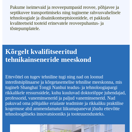
Pakume iseimevaid ja reoveepumpasid reovee, põhjavee ja
septikuvee transportimiseks ning tugineme rahvusvahelisele
tehnoloogiale ja disainikontseptsioonidele, et pakkuda
kvaliteetseid tooteid erinevatele reoveepuhastus- ja
tõstepumplatele.
Kõrgelt kvalifitseeritud
tehnikainseneride meeskond
Ettevõttel on tugev tehniline tugi ning nad on loonud
interdistsiplinaarse ja kõrgetasemelise tehnilise meeskonna, mis
tugineb Shanghai Tongji Nanhui teadus- ja tehnoloogiapargi
rikkalikele ressurssidele, kuhu kuuluvad doktoriõppe juhendajad,
professorid, vaneminsenerid ja paljud vaneminsenerid. Nad
pakuvad oma põhjalike erialaste teadmiste ja rikkaliku praktilise
kogemuse abil ammendamatut liikumapanevat jõudu ettevõtte
tehnoloogiliseks innovatsiooniks ja tooteuuendusteks.