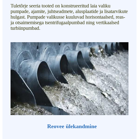
Tuletõrje seeria tooted on konstrueeritud laia valiku
pumpade, ajamite, juhtseadmete, alusplaatide ja lisatarvikute
hulgast. Pumpade valikusse kuuluvad horisontaalsed, reas-
ja otsaimemisega tsentrifugaalpumbad ning vertikaalsed
turbiinpumbad.
Reovee ülekandmine