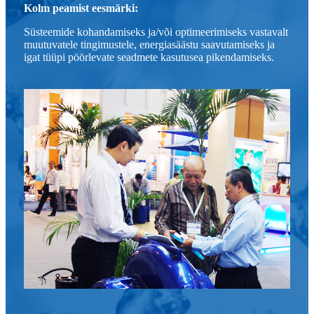
Kolm peamist eesmärki:
Süsteemide kohandamiseks ja/või optimeerimiseks vastavalt
muutuvatele tingimustele, energiasäästu saavutamiseks ja
igat tüüpi pöörlevate seadmete kasutusea pikendamiseks.