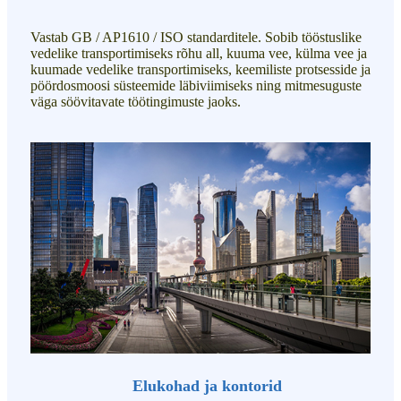
Vastab GB / AP1610 / ISO standarditele. Sobib tööstuslike
vedelike transportimiseks rõhu all, kuuma vee, külma vee ja
kuumade vedelike transportimiseks, keemiliste protsesside ja
pöördosmoosi süsteemide läbiviimiseks ning mitmesuguste
väga söövitavate töötingimuste jaoks.
Elukohad ja kontorid