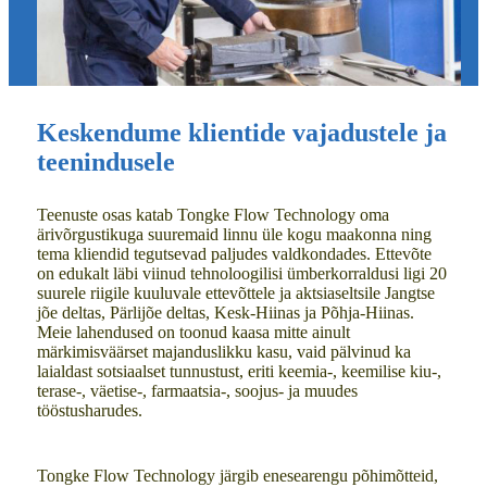
Keskendume klientide vajadustele ja
teenindusele
Teenuste osas katab Tongke Flow Technology oma
ärivõrgustikuga suuremaid linnu üle kogu maakonna ning
tema kliendid tegutsevad paljudes valdkondades. Ettevõte
on edukalt läbi viinud tehnoloogilisi ümberkorraldusi ligi 20
suurele riigile kuuluvale ettevõttele ja aktsiaseltsile Jangtse
jõe deltas, Pärlijõe deltas, Kesk-Hiinas ja Põhja-Hiinas.
Meie lahendused on toonud kaasa mitte ainult
märkimisväärset majanduslikku kasu, vaid pälvinud ka
laialdast sotsiaalset tunnustust, eriti keemia-, keemilise kiu-,
terase-, väetise-, farmaatsia-, soojus- ja muudes
tööstusharudes.
Tongke Flow Technology järgib enesearengu põhimõtteid,