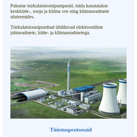
Pakume tsirkulatsioonipumpasid, mida kasutatakse
keskkütte-, sooja ja külma vee ning kliimaseadmete
süsteemides.
Tsirkulatsioonipumbad ühilduvad elektrooniliste
juhtseadmete, kütte- ja kliimaseadmetega.
Tööstusprotsessid