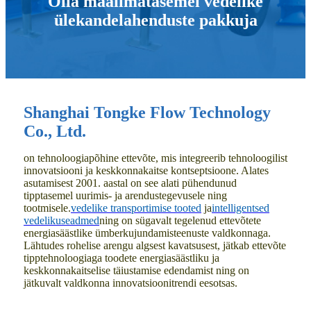
Olla maailmatasemel vedelike
ülekandelahenduste pakkuja
Shanghai Tongke Flow Technology
Co., Ltd.
on tehnoloogiapõhine ettevõte, mis integreerib tehnoloogilist
innovatsiooni ja keskkonnakaitse kontseptsioone. Alates
asutamisest 2001. aastal on see alati pühendunud
tipptasemel uurimis- ja arendustegevusele ning
tootmisele.
vedelike transportimise tooted
ja
intelligentsed
vedelikuseadmed
ning on sügavalt tegelenud ettevõtete
energiasäästlike ümberkujundamisteenuste valdkonnaga.
Lähtudes rohelise arengu algsest kavatsusest, jätkab ettevõte
tipptehnoloogiaga toodete energiasäästliku ja
keskkonnakaitselise täiustamise edendamist ning on
jätkuvalt valdkonna innovatsioonitrendi eesotsas.