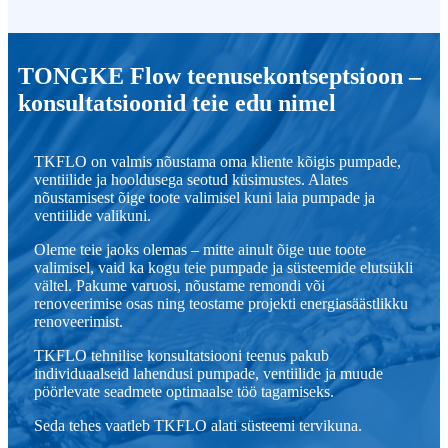
TONGKE Flow teenusekontseptsioon –
konsultatsioonid teie edu nimel
TKFLO on valmis nõustama oma kliente kõigis pumpade,
ventiilide ja hooldusega seotud küsimustes. Alates
nõustamisest õige toote valimisel kuni laia pumpade ja
ventiilide valikuni.
Oleme teie jaoks olemas – mitte ainult õige uue toote
valimisel, vaid ka kogu teie pumpade ja süsteemide elutsükli
vältel. Pakume varuosi, nõustame remondi või
renoveerimise osas ning teostame projekti energiasäästlikku
renoveerimist.
TKFLO tehnilise konsultatsiooni teenus pakub
individuaalseid lahendusi pumpade, ventiilide ja muude
pöörlevate seadmete optimaalse töö tagamiseks.
Seda tehes vaatleb TKFLO alati süsteemi tervikuna.