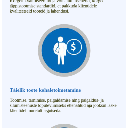
Kõrgelt kvalifitseeritud ja volitatud insenerid, kõrged
täppistootmise standardid, et pakkuda klientidele
kvaliteetseid tooteid ja lahendusi.
Täielik toote kohaletoimetamine
Tootmise, tarnimise, paigaldamise ning paigaldus- ja
silumisteenuste lõpuleviimiseks ettenähtud aja jooksul laske
klientidel muretult tegutseda.