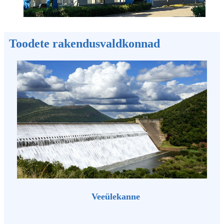
Toodete rakendusvaldkonnad
Veeülekanne