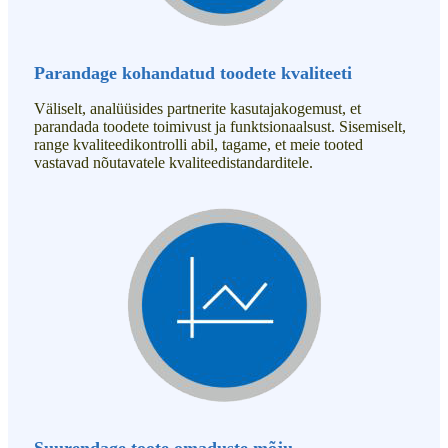
Parandage kohandatud toodete kvaliteeti
Väliselt, analüüsides partnerite kasutajakogemust, et
parandada toodete toimivust ja funktsionaalsust. Sisemiselt,
range kvaliteedikontrolli abil, tagame, et meie tooted
vastavad nõutavatele kvaliteedistandarditele.
Suurendage toote omaduste mõju