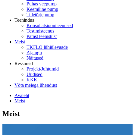
Puhas veepump
Keemiline pump
Tuletõrjepump
Teenindus
Konsultatsiooniteenused
Testimisteenus
Pärast teenistust
Meist
TKFLO lühiülevaade
Ajalugu
Näitused
Ressursid
Projekt/Juhtumid
Uudised
KKK
Võta meiega ühendust
Avaleht
Meist
Meist