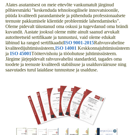
Alates asutamisest on meie ettevõte vankumatult järginud
põhieesmärki "keskenduda tehnoloogilisele innovatsioonile,
püüda kvaliteedi parandamisele ja pühenduda professionaalsete
teenuste pakkumisele klientide probleemide lahendamiseks".
Oleme pidevalt täiustanud oma oskusi ja tugevdanud oma brändi
kuvandit. Aastate jooksul oleme mitte ainult saanud arvukalt
autoriteetseid sertifikaate ja tunnustusi, vaid oleme edukalt
läbinud ka ranged sertifikaadid
ISO 9001-2015
Rahvusvaheline
kvaliteedijuhtimissüsteem,
ISO 14001
Keskkonnajuhtimissüsteem
ja
ISO 45001
Töötervishoiu ja tööohutuse juhtimissüsteem.
Järgime järjepidevalt rahvusvahelisi standardeid, tagades oma
toodete ja teenuste kvaliteedi stabiilsuse ja usaldusväärsuse ning
saavutades turul laialdase tunnustuse ja usalduse.