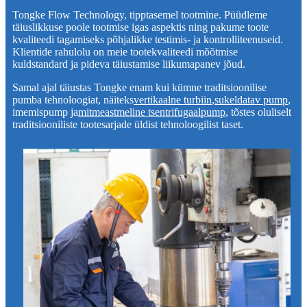
Tongke Flow Technology, tipptasemel tootmine. Püüdleme
täiuslikkuse poole tootmise igas aspektis ning pakume toote
kvaliteedi tagamiseks põhjalikke testimis- ja kontrolliteenuseid.
Klientide rahulolu on meie tootekvaliteedi mõõtmise
kuldstandard ja pideva täiustamise liikumapanev jõud.
Samal ajal täiustas Tongke enam kui kümne traditsioonilise
pumba tehnoloogiat, näiteks
vertikaalne turbiin
,
sukeldatav pump
,
imemispump ja
mitmeastmeline tsentrifugaalpump
, tõstes oluliselt
traditsiooniliste tootesarjade üldist tehnoloogilist taset.