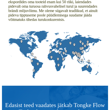
ekspordides oma tooteid enam kui 50 riiki, laiendades
pidevalt oma turuosa rahvusvahelisel turul ja suurendades
brändi mõjuvõimu. Me oleme sügavalt teadlikud, et ainult
pideva tipptaseme poole püüdlemisega suudame jääda
võitmatuks tihedas turukonkurentsis.
Edasist teed vaadates jätkab Tongke Flow