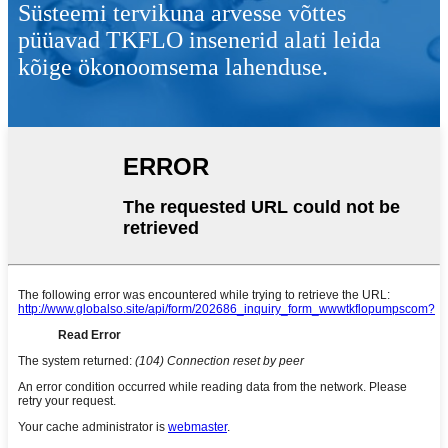
Süsteemi tervikuna arvesse võttes
püüavad TKFLO insenerid alati leida
kõige ökonoomsema lahenduse.