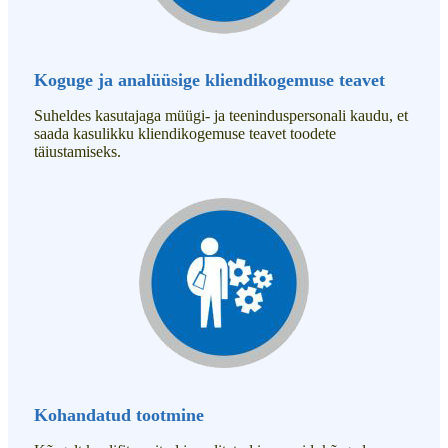
Koguge ja analüüsige kliendikogemuse teavet
Suheldes kasutajaga müügi- ja teeninduspersonali kaudu, et
saada kasulikku kliendikogemuse teavet toodete
täiustamiseks.
Kohandatud tootmine