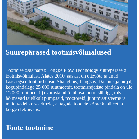
Suurepärased tootmisvõimalused
Tootmise osas näitab Tongke Flow Technology suurepäraseid
tootmisvõimalusi. Alates 2010. aastast on ettevõte rajanud
kaasaegsed tootmisbaasid Shanghais, Jiangsus, Dalianis ja mujal,
kogupindalaga 25 000 ruutmeetrit, tootmisrajatiste pindala on üle
15 000 ruutmeetri ja varustatud 5 tõhusa tootmisliiniga, mis
hõlmavad täielikult pumpasid, mootoreid, juhtimissüsteeme ja
muid vedelike seadmeid, et tagada toodete kõrge kvaliteet ja
kõrge efektiivsus.
Toote tootmine