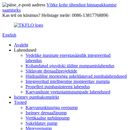
Võtke kohe ühendust hinnapakkumise
saamiseks
Kas teil on küsimus? Helistage meile: 0086-13817768896
English
Avaleht
Lahendused
Vedelike masinate energiasäästlik integreeritud
lahendus
Kohandatud ujuvdoki üldine pumpamislahendus
Sildavate drenaažiprojektide
Hüdraulilise mootoriga sukeldatavad pumbalahendused
Integreeritud intelligentne monteeritav pumpla
Propelleri pumbasüsteemi lahendus
Kaevanduste veetustamispumpade lahendused
Iseimev pumbakomplekt
Tooted
Kaevupunktuuriga veepump
Iseimev drenaažipump
Vertikaalne turbiinpump
Sukeldatav pump
Mereveepump