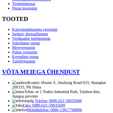
Testimisteenus
Pärast teenistust
TOOTED
Kaevupunktuuriga veepump
Iseimev drenaažipump
Vertikaalne turbiinpump
Sukeldatav pump
Mereveepump
Puhas veepump
Keemiline pump
Tuletõrjepump
VÕTA MEIEGA ÜHENDUST
Kontor: Hoone A, Jinzhong Road 633, Shanghai
200335, PR Hiina
Tehas: nr 1 Yuduo Industrial Park, Taizhou linn,
Jiangsu provints
Telefon: 0086-021-59035698
Faks: 0086-021-59035699
Mobiiltelefon: 0086-13817768896