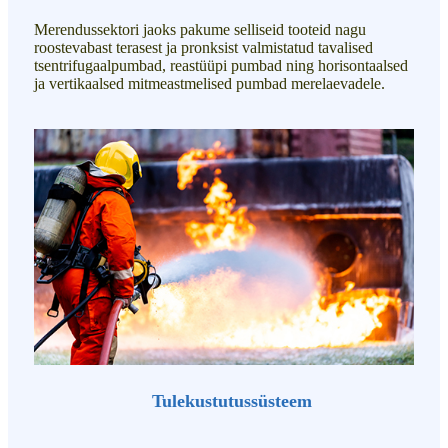
Merendussektori jaoks pakume selliseid tooteid nagu
roostevabast terasest ja pronksist valmistatud tavalised
tsentrifugaalpumbad, reastüüpi pumbad ning horisontaalsed
ja vertikaalsed mitmeastmelised pumbad merelaevadele.
Tulekustutussüsteem