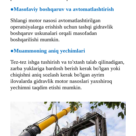
●
Masofaviy boshqaruv va avtomatlashtirish
Shlangi motor nasosi avtomatlashtirilgan
operatsiyalarga erishish uchun tashqi gidravlik
boshqaruv uskunalari orqali masofadan
boshqarilishi mumkin.
●
Muammoning aniq yechimlari
Tez-tez ishga tushirish va to'xtash talab qilinadigan,
zarba yuklariga bardosh berish kerak bo'lgan yoki
chiqishni aniq sozlash kerak bo'lgan ayrim
ilovalarda gidravlik motor nasoslari yaxshiroq
yechimni taqdim etishi mumkin.