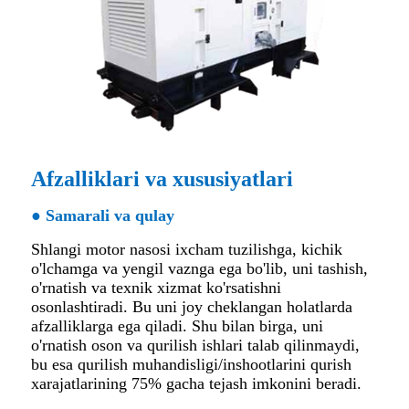
Afzalliklari va xususiyatlari
● Samarali va qulay
Shlangi motor nasosi ixcham tuzilishga, kichik
o'lchamga va yengil vaznga ega bo'lib, uni tashish,
o'rnatish va texnik xizmat ko'rsatishni
osonlashtiradi. Bu uni joy cheklangan holatlarda
afzalliklarga ega qiladi. Shu bilan birga, uni
o'rnatish oson va qurilish ishlari talab qilinmaydi,
bu esa qurilish muhandisligi/inshootlarini qurish
xarajatlarining 75% gacha tejash imkonini beradi.