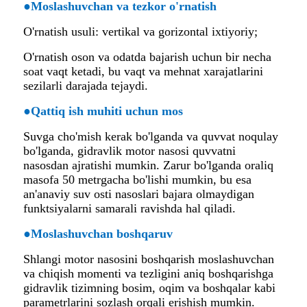
●
Moslashuvchan va tezkor o'rnatish
O'rnatish usuli: vertikal va gorizontal ixtiyoriy;
O'rnatish oson va odatda bajarish uchun bir necha
soat vaqt ketadi, bu vaqt va mehnat xarajatlarini
sezilarli darajada tejaydi.
●
Qattiq ish muhiti uchun mos
Suvga cho'mish kerak bo'lganda va quvvat noqulay
bo'lganda, gidravlik motor nasosi quvvatni
nasosdan ajratishi mumkin. Zarur bo'lganda oraliq
masofa 50 metrgacha bo'lishi mumkin, bu esa
an'anaviy suv osti nasoslari bajara olmaydigan
funktsiyalarni samarali ravishda hal qiladi.
●
Moslashuvchan boshqaruv
Shlangi motor nasosini boshqarish moslashuvchan
va chiqish momenti va tezligini aniq boshqarishga
gidravlik tizimning bosim, oqim va boshqalar kabi
parametrlarini sozlash orqali erishish mumkin.