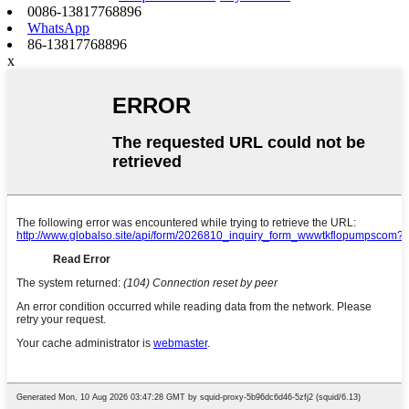
0086-13817768896
WhatsApp
86-13817768896
x