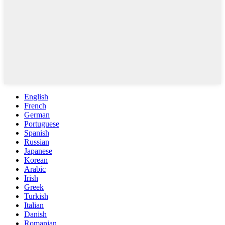
English
French
German
Portuguese
Spanish
Russian
Japanese
Korean
Arabic
Irish
Greek
Turkish
Italian
Danish
Romanian