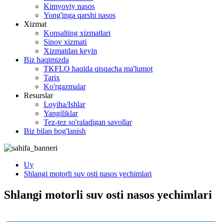
Kimyoviy nasos
Yong'inga qarshi nasos
Xizmat
Konsalting xizmatlari
Sinov xizmati
Xizmatdan keyin
Biz haqimizda
TKFLO haqida qisqacha ma'lumot
Tarix
Ko'rgazmalar
Resurslar
Loyiha/Ishlar
Yangiliklar
Tez-tez so'raladigan savollar
Biz bilan bog'lanish
Uy
Shlangi motorli suv osti nasos yechimlari
Shlangi motorli suv osti nasos yechimlari