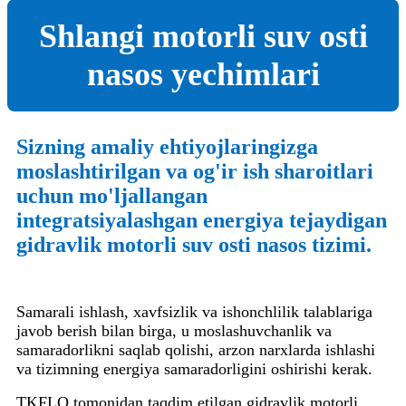
Shlangi motorli suv osti
nasos yechimlari
Sizning amaliy ehtiyojlaringizga
moslashtirilgan va og'ir ish sharoitlari
uchun mo'ljallangan
integratsiyalashgan energiya tejaydigan
gidravlik motorli suv osti nasos tizimi.
Samarali ishlash, xavfsizlik va ishonchlilik talablariga
javob berish bilan birga, u moslashuvchanlik va
samaradorlikni saqlab qolishi, arzon narxlarda ishlashi
va tizimning energiya samaradorligini oshirishi kerak.
TKFLO tomonidan taqdim etilgan gidravlik motorli