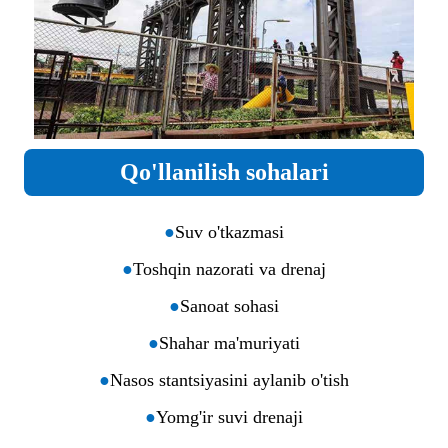
Qo'llanilish sohalari
●
Suv o'tkazmasi
●
Toshqin nazorati va drenaj
●
Sanoat sohasi
●
Shahar ma'muriyati
●
Nasos stantsiyasini aylanib o'tish
●
Yomg'ir suvi drenaji