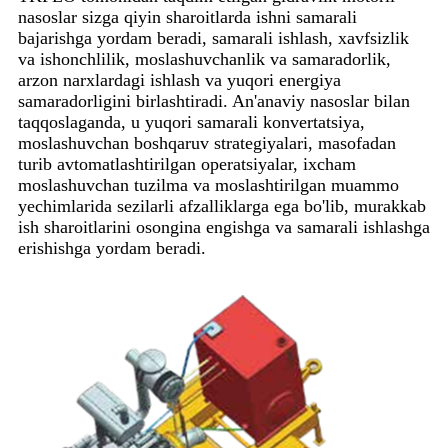
nasoslar sizga qiyin sharoitlarda ishni samarali
bajarishga yordam beradi, samarali ishlash, xavfsizlik
va ishonchlilik, moslashuvchanlik va samaradorlik,
arzon narxlardagi ishlash va yuqori energiya
samaradorligini birlashtiradi. An'anaviy nasoslar bilan
taqqoslaganda, u yuqori samarali konvertatsiya,
moslashuvchan boshqaruv strategiyalari, masofadan
turib avtomatlashtirilgan operatsiyalar, ixcham
moslashuvchan tuzilma va moslashtirilgan muammo
yechimlarida sezilarli afzalliklarga ega bo'lib, murakkab
ish sharoitlarini osongina engishga va samarali ishlashga
erishishga yordam beradi.