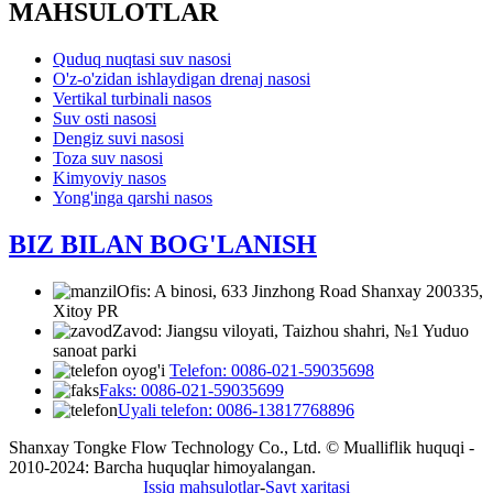
MAHSULOTLAR
Quduq nuqtasi suv nasosi
O'z-o'zidan ishlaydigan drenaj nasosi
Vertikal turbinali nasos
Suv osti nasosi
Dengiz suvi nasosi
Toza suv nasosi
Kimyoviy nasos
Yong'inga qarshi nasos
BIZ BILAN BOG'LANISH
Ofis: A binosi, 633 Jinzhong Road Shanxay 200335,
Xitoy PR
Zavod: Jiangsu viloyati, Taizhou shahri, №1 Yuduo
sanoat parki
Telefon: 0086-021-59035698
Faks: 0086-021-59035699
Uyali telefon: 0086-13817768896
Shanxay Tongke Flow Technology Co., Ltd. © Mualliflik huquqi -
2010-2024: Barcha huquqlar himoyalangan.
Issiq mahsulotlar
-
Sayt xaritasi