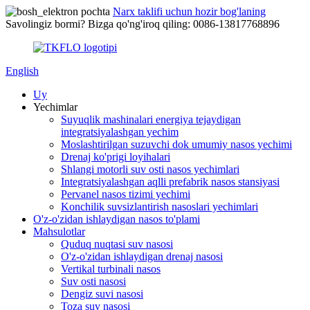
Narx taklifi uchun hozir bog'laning
Savolingiz bormi? Bizga qo'ng'iroq qiling: 0086-13817768896
English
Uy
Yechimlar
Suyuqlik mashinalari energiya tejaydigan
integratsiyalashgan yechim
Moslashtirilgan suzuvchi dok umumiy nasos yechimi
Drenaj ko'prigi loyihalari
Shlangi motorli suv osti nasos yechimlari
Integratsiyalashgan aqlli prefabrik nasos stansiyasi
Pervanel nasos tizimi yechimi
Konchilik suvsizlantirish nasoslari yechimlari
O'z-o'zidan ishlaydigan nasos to'plami
Mahsulotlar
Quduq nuqtasi suv nasosi
O'z-o'zidan ishlaydigan drenaj nasosi
Vertikal turbinali nasos
Suv osti nasosi
Dengiz suvi nasosi
Toza suv nasosi