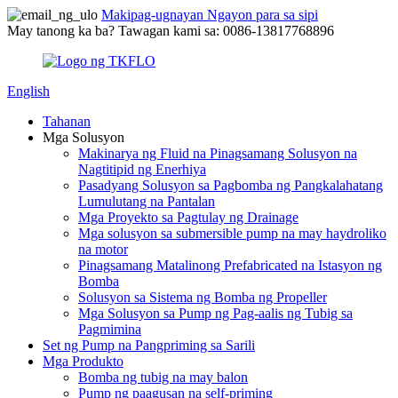
Makipag-ugnayan Ngayon para sa sipi
May tanong ka ba? Tawagan kami sa: 0086-13817768896
English
Tahanan
Mga Solusyon
Makinarya ng Fluid na Pinagsamang Solusyon na
Nagtitipid ng Enerhiya
Pasadyang Solusyon sa Pagbomba ng Pangkalahatang
Lumulutang na Pantalan
Mga Proyekto sa Pagtulay ng Drainage
Mga solusyon sa submersible pump na may haydroliko
na motor
Pinagsamang Matalinong Prefabricated na Istasyon ng
Bomba
Solusyon sa Sistema ng Bomba ng Propeller
Mga Solusyon sa Pump ng Pag-aalis ng Tubig sa
Pagmimina
Set ng Pump na Pangpriming sa Sarili
Mga Produkto
Bomba ng tubig na may balon
Pump ng paagusan na self-priming