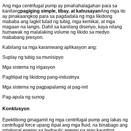
Ang mga centrifugal pump ay pinahahalagahan para sa
kanilang
pagiging simple, tibay, at kahusayan
Ang mga ito
ay pinakaangkop para sa pagdadala ng mga likidong
mababa ang lagkit tulad ng tubig, mga kemikal, at mga
magaan na langis. Dahil sa kanilang disenyo, kaya nilang
humawak ng malalaking volume ng likido sa medyo
mababang presyon.
Kabilang sa mga karaniwang aplikasyon ang:
Suplay ng tubig sa munisipyo
Mga sistema ng irigasyon
Paglilipat ng likidong pang-industriya
Mga sistema ng pagpapalamig at pag-init
Pag-apula ng sunog
Konklusyon
Epektibong ginagamit ng mga centrifugal pump ang lakas ng
centrifugal force upang ilipat ang mga fluid, na binabago ang
rotational energy sa hydraulic energy na may kaunting