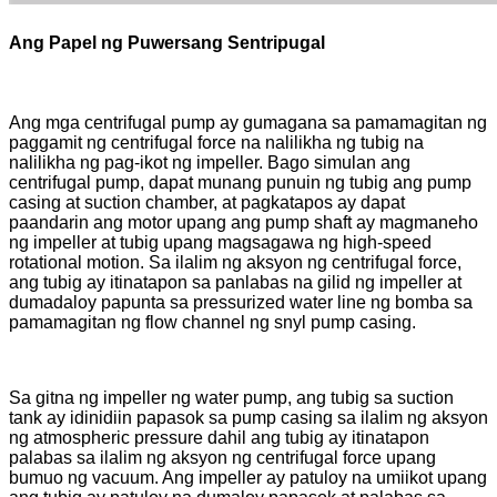
Ang Papel ng Puwersang Sentripugal
Ang mga centrifugal pump ay gumagana sa pamamagitan ng
paggamit ng centrifugal force na nalilikha ng tubig na
nalilikha ng pag-ikot ng impeller. Bago simulan ang
centrifugal pump, dapat munang punuin ng tubig ang pump
casing at suction chamber, at pagkatapos ay dapat
paandarin ang motor upang ang pump shaft ay magmaneho
ng impeller at tubig upang magsagawa ng high-speed
rotational motion. Sa ilalim ng aksyon ng centrifugal force,
ang tubig ay itinatapon sa panlabas na gilid ng impeller at
dumadaloy papunta sa pressurized water line ng bomba sa
pamamagitan ng flow channel ng snyl pump casing.
Sa gitna ng impeller ng water pump, ang tubig sa suction
tank ay idinidiin papasok sa pump casing sa ilalim ng aksyon
ng atmospheric pressure dahil ang tubig ay itinatapon
palabas sa ilalim ng aksyon ng centrifugal force upang
bumuo ng vacuum. Ang impeller ay patuloy na umiikot upang