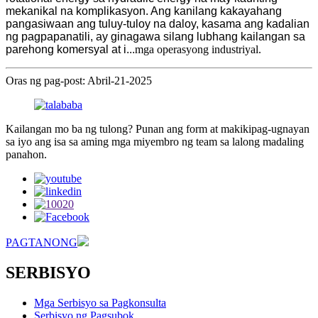
mekanikal na komplikasyon. Ang kanilang kakayahang
pangasiwaan ang tuluy-tuloy na daloy, kasama ang kadalian
ng pagpapanatili, ay ginagawa silang lubhang kailangan sa
parehong komersyal at i...
mga operasyong industriyal.
Oras ng pag-post: Abril-21-2025
Kailangan mo ba ng tulong? Punan ang form at makikipag-ugnayan
sa iyo ang isa sa aming mga miyembro ng team sa lalong madaling
panahon.
PAGTANONG
SERBISYO
Mga Serbisyo sa Pagkonsulta
Serbisyo ng Pagsubok