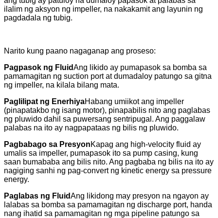
ang tubig ay patuloy na dumaloy papasok at palabas sa
ilalim ng aksyon ng impeller, na nakakamit ang layunin ng
pagdadala ng tubig.
Narito kung paano nagaganap ang proseso:
Pagpasok ng Fluid
Ang likido ay pumapasok sa bomba sa
pamamagitan ng suction port at dumadaloy patungo sa gitna
ng impeller, na kilala bilang mata.
Paglilipat ng Enerhiya
Habang umiikot ang impeller
(pinapatakbo ng isang motor), pinapabilis nito ang paglabas
ng pluwido dahil sa puwersang sentripugal. Ang paggalaw
palabas na ito ay nagpapataas ng bilis ng pluwido.
Pagbabago sa Presyon
Kapag ang high-velocity fluid ay
umalis sa impeller, pumapasok ito sa pump casing, kung
saan bumababa ang bilis nito. Ang pagbaba ng bilis na ito ay
nagiging sanhi ng pag-convert ng kinetic energy sa pressure
energy.
Paglabas ng Fluid
Ang likidong may presyon na ngayon ay
lalabas sa bomba sa pamamagitan ng discharge port, handa
nang ihatid sa pamamagitan ng mga pipeline patungo sa