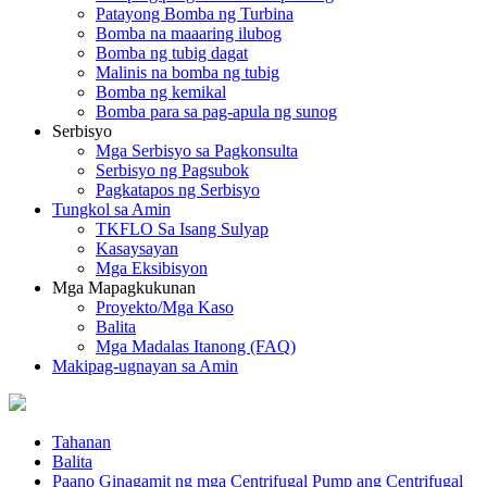
Patayong Bomba ng Turbina
Bomba na maaaring ilubog
Bomba ng tubig dagat
Malinis na bomba ng tubig
Bomba ng kemikal
Bomba para sa pag-apula ng sunog
Serbisyo
Mga Serbisyo sa Pagkonsulta
Serbisyo ng Pagsubok
Pagkatapos ng Serbisyo
Tungkol sa Amin
TKFLO Sa Isang Sulyap
Kasaysayan
Mga Eksibisyon
Mga Mapagkukunan
Proyekto/Mga Kaso
Balita
Mga Madalas Itanong (FAQ)
Makipag-ugnayan sa Amin
Tahanan
Balita
Paano Ginagamit ng mga Centrifugal Pump ang Centrifugal