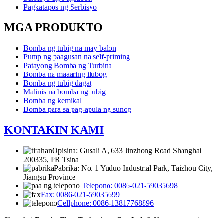
Pagkatapos ng Serbisyo
MGA PRODUKTO
Bomba ng tubig na may balon
Pump ng paagusan na self-priming
Patayong Bomba ng Turbina
Bomba na maaaring ilubog
Bomba ng tubig dagat
Malinis na bomba ng tubig
Bomba ng kemikal
Bomba para sa pag-apula ng sunog
KONTAKIN KAMI
Opisina: Gusali A, 633 Jinzhong Road Shanghai
200335, PR Tsina
Pabrika: No. 1 Yuduo Industrial Park, Taizhou City,
Jiangsu Province
Telepono: 0086-021-59035698
Fax: 0086-021-59035699
Cellphone: 0086-13817768896