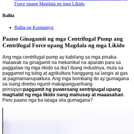
Force upang Magdala ng mga Likido
Balita
Balita ng Kumpanya
Paano Ginagamit ng mga Centrifugal Pump ang
Centrifugal Force upang Magdala ng mga Likido
Ang mga centrifugal pump ay kabilang sa mga pinaka-
malawak na ginagamit na mekanikal na aparato para sa
paggalaw ng mga likido sa iba't ibang industriya, mula sa
paggamot ng tubig at agrikultura hanggang sa langis at gas
at pagmamanupaktura. Ang mga bombang ito ay gumagana
sa isang diretso ngunit makapangyarihang
prinsipyo:
paggamit ng puwersang sentripugal upang
maghatid ng mga likido nang mahusay at maaasahan
.
Pero paano nga ba talaga sila gumagana?