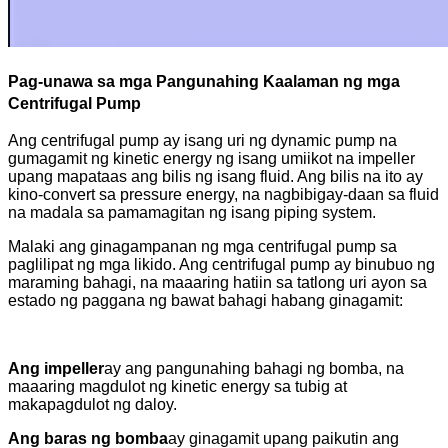
Pag-unawa sa mga Pangunahing Kaalaman ng mga
Centrifugal Pump
Ang centrifugal pump ay isang uri ng dynamic pump na
gumagamit ng kinetic energy ng isang umiikot na impeller
upang mapataas ang bilis ng isang fluid. Ang bilis na ito ay
kino-convert sa pressure energy, na nagbibigay-daan sa fluid
na madala sa pamamagitan ng isang piping system.
Malaki ang ginagampanan ng mga centrifugal pump sa
paglilipat ng mga likido. Ang centrifugal pump ay binubuo ng
maraming bahagi, na maaaring hatiin sa tatlong uri ayon sa
estado ng paggana ng bawat bahagi habang ginagamit:
Ang impeller
ay ang pangunahing bahagi ng bomba, na
maaaring magdulot ng kinetic energy sa tubig at
makapagdulot ng daloy.
Ang baras ng bomba
ay ginagamit upang paikutin ang