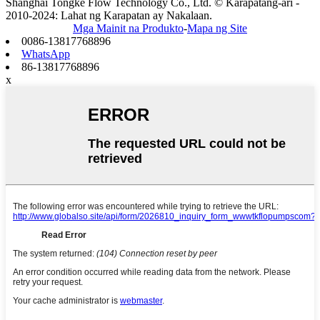
Shanghai Tongke Flow Technology Co., Ltd. © Karapatang-ari -
2010-2024: Lahat ng Karapatan ay Nakalaan.
Mga Mainit na Produkto
-
Mapa ng Site
0086-13817768896
WhatsApp
86-13817768896
x