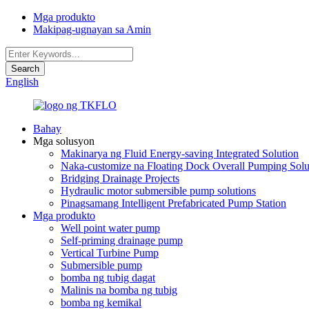
Mga produkto
Makipag-ugnayan sa Amin
English
Bahay
Mga solusyon
Makinarya ng Fluid Energy-saving Integrated Solution
Naka-customize na Floating Dock Overall Pumping Solu
Bridging Drainage Projects
Hydraulic motor submersible pump solutions
Pinagsamang Intelligent Prefabricated Pump Station
Mga produkto
Well point water pump
Self-priming drainage pump
Vertical Turbine Pump
Submersible pump
bomba ng tubig dagat
Malinis na bomba ng tubig
bomba ng kemikal