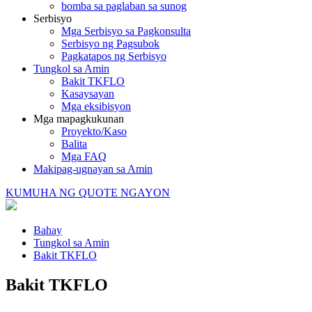
bomba sa paglaban sa sunog
Serbisyo
Mga Serbisyo sa Pagkonsulta
Serbisyo ng Pagsubok
Pagkatapos ng Serbisyo
Tungkol sa Amin
Bakit TKFLO
Kasaysayan
Mga eksibisyon
Mga mapagkukunan
Proyekto/Kaso
Balita
Mga FAQ
Makipag-ugnayan sa Amin
KUMUHA NG QUOTE NGAYON
Bahay
Tungkol sa Amin
Bakit TKFLO
Bakit TKFLO