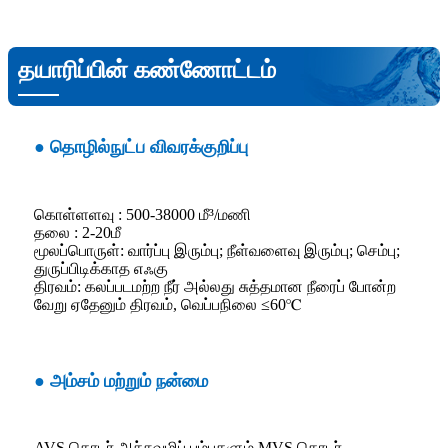
தயாரிப்பின் கண்ணோட்டம்
● தொழில்நுட்ப விவரக்குறிப்பு
கொள்ளளவு : 500-38000 மீ³/மணி
தலை : 2-20மீ
மூலப்பொருள்: வார்ப்பு இரும்பு; நீள்வளைவு இரும்பு; செம்பு;
துருப்பிடிக்காத எஃகு
திரவம்: கலப்படமற்ற நீர் அல்லது சுத்தமான நீரைப் போன்ற
வேறு ஏதேனும் திரவம், வெப்பநிலை ≤60℃
● அம்சம் மற்றும் நன்மை
AVS தொடர் அச்சுவழிப் பம்புகளும் MVS தொடர்