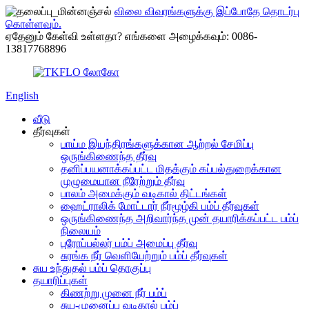
விலை விவரங்களுக்கு இப்போதே தொடர்பு
கொள்ளவும்.
ஏதேனும் கேள்வி உள்ளதா? எங்களை அழைக்கவும்: 0086-
13817768896
English
வீடு
தீர்வுகள்
பாய்ம இயந்திரங்களுக்கான ஆற்றல் சேமிப்பு
ஒருங்கிணைந்த தீர்வு
தனிப்பயனாக்கப்பட்ட மிதக்கும் கப்பல்துறைக்கான
முழுமையான நீரேற்றும் தீர்வு
பாலம் அமைக்கும் வடிகால் திட்டங்கள்
ஹைட்ராலிக் மோட்டார் நீர்மூழ்கி பம்ப் தீர்வுகள்
ஒருங்கிணைந்த அறிவார்ந்த முன் தயாரிக்கப்பட்ட பம்ப்
நிலையம்
புரோப்பல்லர் பம்ப் அமைப்பு தீர்வு
சுரங்க நீர் வெளியேற்றும் பம்ப் தீர்வுகள்
சுய உந்துதல் பம்ப் தொகுப்பு
தயாரிப்புகள்
கிணற்று முனை நீர் பம்ப்
சுய-முனைப்பு வடிகால் பம்ப்