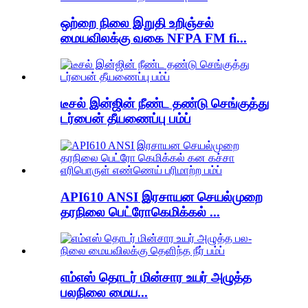
ஒற்றை நிலை இறுதி உறிஞ்சல்
மையவிலக்கு வகை NFPA FM fi...
டீசல் இன்ஜின் நீண்ட தண்டு செங்குத்து
டர்பைன் தீயணைப்பு பம்ப்
API610 ANSI இரசாயன செயல்முறை
தரநிலை பெட்ரோகெமிக்கல் ...
எம்எஸ் தொடர் மின்சார உயர் அழுத்த
பலநிலை மைய...