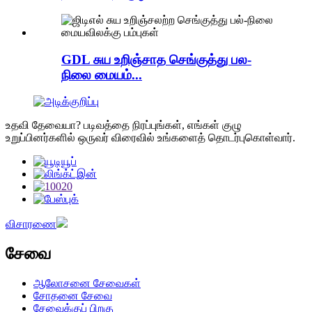
GDL சுய உறிஞ்சாத செங்குத்து பல-
நிலை மையம்...
உதவி தேவையா? படிவத்தை நிரப்புங்கள், எங்கள் குழு
உறுப்பினர்களில் ஒருவர் விரைவில் உங்களைத் தொடர்புகொள்வார்.
விசாரணை
சேவை
ஆலோசனை சேவைகள்
சோதனை சேவை
சேவைக்குப் பிறகு