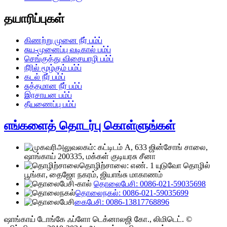
தயாரிப்புகள்
கிணற்று முனை நீர் பம்ப்
சுய-முனைப்பு வடிகால் பம்ப்
செங்குத்து விசையாழி பம்ப்
நீரில் மூழ்கும் பம்ப்
கடல் நீர் பம்ப்
சுத்தமான நீர் பம்ப்
இரசாயன பம்ப்
தீயணைப்பு பம்ப்
எங்களைத் தொடர்பு கொள்ளுங்கள்
அலுவலகம்: கட்டிடம் A, 633 ஜின்சோங் சாலை,
ஷாங்காய் 200335, மக்கள் குடியரசு சீனா
தொழிற்சாலை: எண். 1 யுடுவோ தொழில்
பூங்கா, தைஜோ நகரம், ஜியாங்சு மாகாணம்
தொலைபேசி: 0086-021-59035698
தொலைநகல்: 0086-021-59035699
கைபேசி: 0086-13817768896
ஷாங்காய் டோங்கே ஃப்ளோ டெக்னாலஜி கோ., லிமிடெட். ©