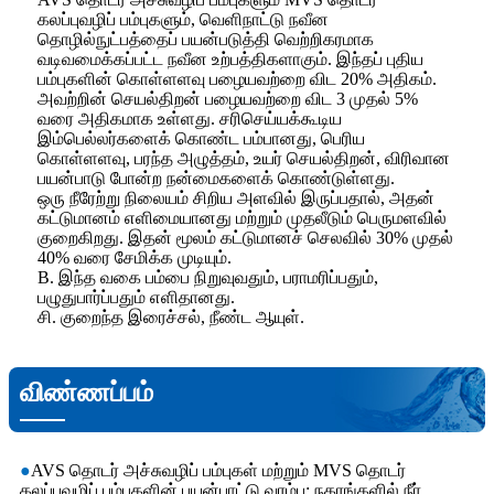
கலப்புவழிப் பம்புகளும், வெளிநாட்டு நவீன
தொழில்நுட்பத்தைப் பயன்படுத்தி வெற்றிகரமாக
வடிவமைக்கப்பட்ட நவீன உற்பத்திகளாகும். இந்தப் புதிய
பம்புகளின் கொள்ளளவு பழையவற்றை விட 20% அதிகம்.
அவற்றின் செயல்திறன் பழையவற்றை விட 3 முதல் 5%
வரை அதிகமாக உள்ளது. சரிசெய்யக்கூடிய
இம்பெல்லர்களைக் கொண்ட பம்பானது, பெரிய
கொள்ளளவு, பரந்த அழுத்தம், உயர் செயல்திறன், விரிவான
பயன்பாடு போன்ற நன்மைகளைக் கொண்டுள்ளது.
ஒரு நீரேற்று நிலையம் சிறிய அளவில் இருப்பதால், அதன்
கட்டுமானம் எளிமையானது மற்றும் முதலீடும் பெருமளவில்
குறைகிறது. இதன் மூலம் கட்டுமானச் செலவில் 30% முதல்
40% வரை சேமிக்க முடியும்.
B. இந்த வகை பம்பை நிறுவுவதும், பராமரிப்பதும்,
பழுதுபார்ப்பதும் எளிதானது.
சி. குறைந்த இரைச்சல், நீண்ட ஆயுள்.
விண்ணப்பம்
●
AVS தொடர் அச்சுவழிப் பம்புகள் மற்றும் MVS தொடர்
கலப்புவழிப் பம்புகளின் பயன்பாட்டு வரம்பு: நகரங்களில் நீர்