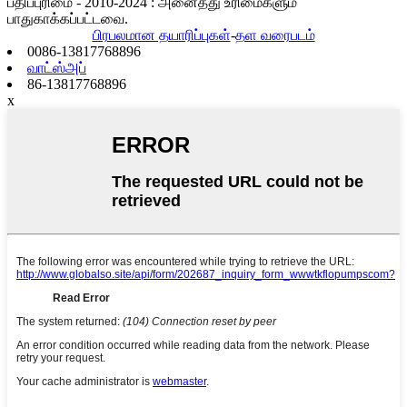
பதிப்புரிமை - 2010-2024 : அனைத்து உரிமைகளும்
பாதுகாக்கப்பட்டவை.
பிரபலமான தயாரிப்புகள்
-
தள வரைபடம்
0086-13817768896
வாட்ஸ்அப்
86-13817768896
x