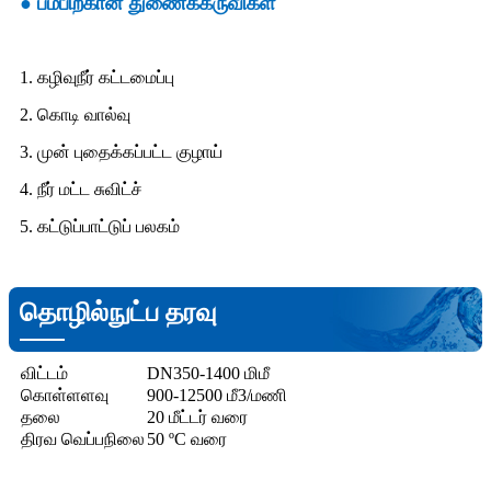
● பம்பிற்கான துணைக்கருவிகள்
1. கழிவுநீர் கட்டமைப்பு
2. கொடி வால்வு
3. முன் புதைக்கப்பட்ட குழாய்
4. நீர் மட்ட சுவிட்ச்
5. கட்டுப்பாட்டுப் பலகம்
தொழில்நுட்ப தரவு
விட்டம்
DN350-1400 மிமீ
கொள்ளளவு
900-12500 மீ3/மணி
தலை
20 மீட்டர் வரை
திரவ வெப்பநிலை
50 ºC வரை