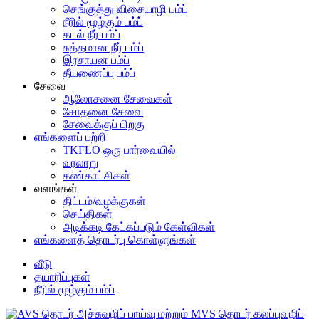
செங்குத்து விசையாழி பம்ப்
நீரில் மூழ்கும் பம்ப்
கடல் நீர் பம்ப்
சுத்தமான நீர் பம்ப்
இரசாயன பம்ப்
தீயணைப்பு பம்ப்
சேவை
ஆலோசனை சேவைகள்
சோதனை சேவை
சேவைக்குப் பிறகு
எங்களைப் பற்றி
TKFLO ஒரு பார்வையில்
வரலாறு
கண்காட்சிகள்
வளங்கள்
திட்டம்/வழக்குகள்
செய்திகள்
அடிக்கடி கேட்கப்படும் கேள்விகள்
எங்களைத் தொடர்பு கொள்ளுங்கள்
வீடு
தயாரிப்புகள்
நீரில் மூழ்கும் பம்ப்