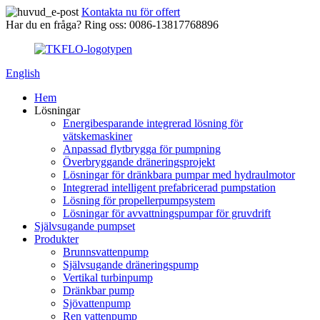
Kontakta nu för offert
Har du en fråga? Ring oss: 0086-13817768896
English
Hem
Lösningar
Energibesparande integrerad lösning för
vätskemaskiner
Anpassad flytbrygga för pumpning
Överbryggande dräneringsprojekt
Lösningar för dränkbara pumpar med hydraulmotor
Integrerad intelligent prefabricerad pumpstation
Lösning för propellerpumpsystem
Lösningar för avvattningspumpar för gruvdrift
Självsugande pumpset
Produkter
Brunnsvattenpump
Självsugande dräneringspump
Vertikal turbinpump
Dränkbar pump
Sjövattenpump
Ren vattenpump