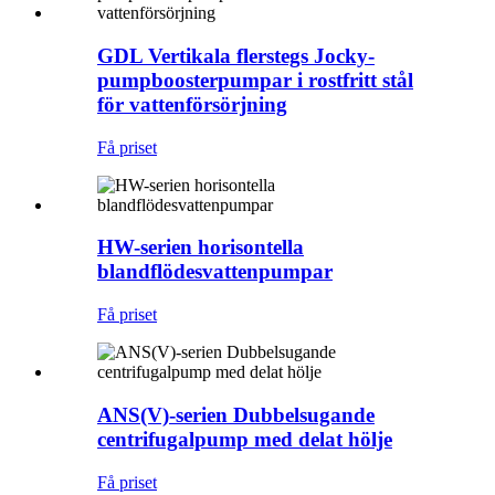
GDL Vertikala flerstegs Jocky-
pumpboosterpumpar i rostfritt stål
för vattenförsörjning
Få priset
HW-serien horisontella
blandflödesvattenpumpar
Få priset
ANS(V)-serien Dubbelsugande
centrifugalpump med delat hölje
Få priset