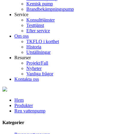
Kemisk pump
Brandbekämpningspump
Service
Konsulttjänster
Testtjänst
Efter service
Om oss
TKFLO i korthet
Historia
Utställningar
Resurser
Projekt/Fall
Nyheter
Vanliga frågor
Kontakta oss
Hem
Produkter
Ren vattenpump
Kategorier