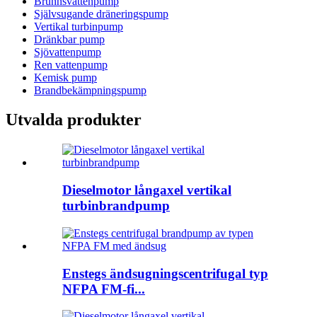
Brunnsvattenpump
Självsugande dräneringspump
Vertikal turbinpump
Dränkbar pump
Sjövattenpump
Ren vattenpump
Kemisk pump
Brandbekämpningspump
Utvalda produkter
Dieselmotor långaxel vertikal
turbinbrandpump
Enstegs ändsugningscentrifugal typ
NFPA FM-fi...