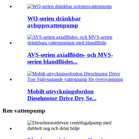
WQ-serien dränkbar
avloppsvattenpump
AVS-serien axialflödes- och MVS-
serien blandflödes...
Mobilt utryckningsfordon
Dieselmotor Drive Dry Se...
Ren vattenpump