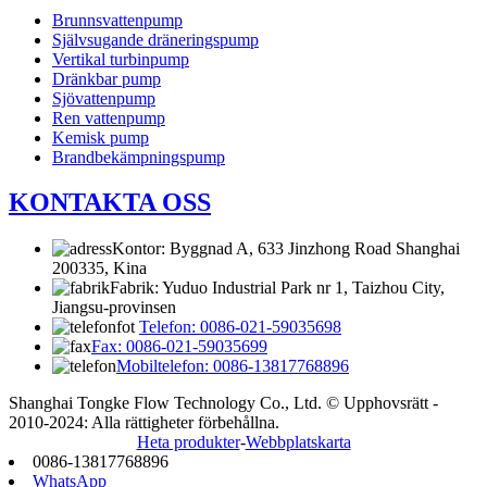
Brunnsvattenpump
Självsugande dräneringspump
Vertikal turbinpump
Dränkbar pump
Sjövattenpump
Ren vattenpump
Kemisk pump
Brandbekämpningspump
KONTAKTA OSS
Kontor: Byggnad A, 633 Jinzhong Road Shanghai
200335, Kina
Fabrik: Yuduo Industrial Park nr 1, Taizhou City,
Jiangsu-provinsen
Telefon: 0086-021-59035698
Fax: 0086-021-59035699
Mobiltelefon: 0086-13817768896
Shanghai Tongke Flow Technology Co., Ltd. © Upphovsrätt -
2010-2024: Alla rättigheter förbehållna.
Heta produkter
-
Webbplatskarta
0086-13817768896
WhatsApp