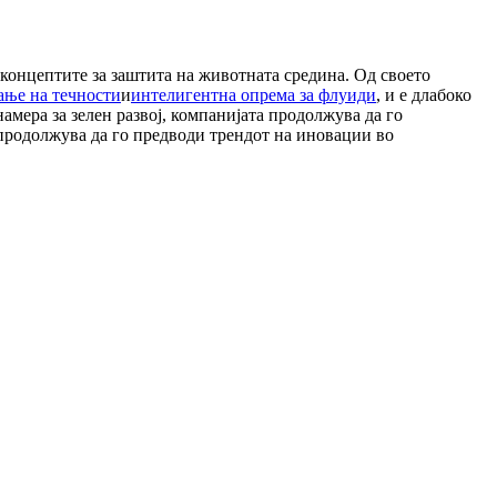
концептите за заштита на животната средина. Од своето
ање на течности
и
интелигентна опрема за флуиди
, и е длабоко
амера за зелен развој, компанијата продолжува да го
продолжува да го предводи трендот на иновации во