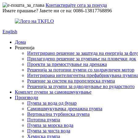
Контактирајте сега за понуда
Имате прашање? Јавете ни се на: 0086-13817768896
English
Дома
Решенија
Интегрирано решение за заштеда на енергија за ф
Прилагодено решение за пумпање на пловечки док
Проекти за премостување на дренажа
Решенија за потопни пумпи со хидрауличен мотор
Интегрирана интелигентна префабрикувана пумпна
Решение за систем на пропелерска пумпа
Решенија за пумпи за одводнување во рударството
Комплет пумпи за самовшмукување
Производи
Пумпа за вода од бунар
Самовшмукувачка дренажна пумпа
Вертикална турбинска пумпа
Потопна пумпа
Пумпа за морска вода
Пумпа за чиста вода
Хемиска пумпа