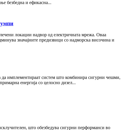
ње безбедна и ефикасна...
пумпи
алечени локации надвор од електричната мрежа. Оваа
админува значајните предизвици со надморска височина и
ора да имплементираат систем што комбинира сигурни чешми,
римарна енергија со целосно дизел...
склучителен, што обезбедува сигурни перформанси во