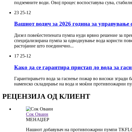
подземните води. Овој процес воспоставува сува, стабилн
23
25-12
Вашиот водич за 2026 година за управување 
Дизел повеќестепената пумпа нуди врвно решение за прен
специјализирана пумпа за одводнување вода користи пове
растојание што поединечно...
17
25-12
Како да се гарантира пристап до вода за гас
Гарантирањето вода за гаснење пожар во високи згради б
наменско складирање на вода и моќни противпожарни пумп
РЕЦЕНЗИЈА ОД КЛИЕНТ
Сок Оваин
МЕНАЏЕР
Нашиот добавувач на противпожарни пумпи TKFLO е