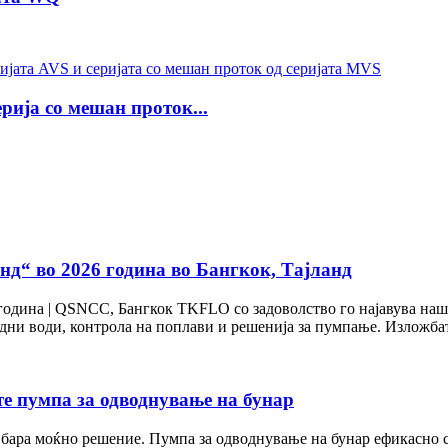
рија со мешан проток...
нд“ во 2026 година во Бангкок, Тајланд
година | QSNCC, Бангкок TKFLO со задоволство го најавува наше
адни води, контрола на поплави и решенија за пумпање. Изложбата
е пумпа за одводнување на бунар
бара моќно решение. Пумпа за одводнување на бунар ефикасно се