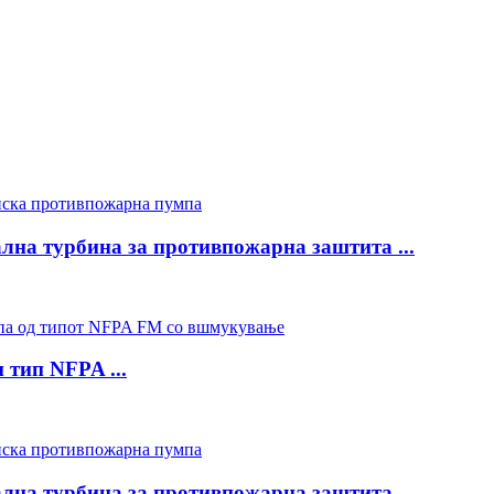
ална турбина за противпожарна заштита ...
тип NFPA ...
ална турбина за противпожарна заштита ...