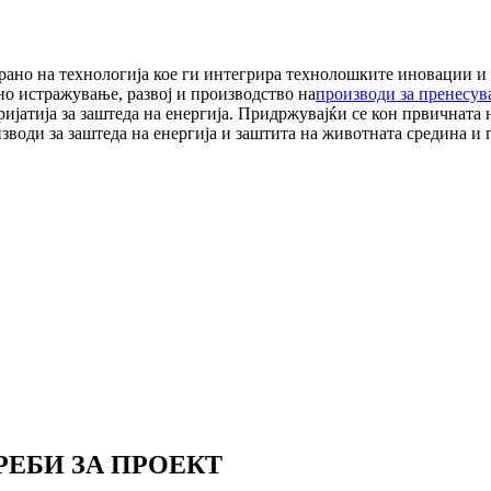
рано на технологија кое ги интегрира технолошките иновации и 
но истражување, развој и производство на
производи за пренесув
ијатија за заштеда на енергија. Придржувајќи се кон првичната н
оди за заштеда на енергија и заштита на животната средина и 
ЕБИ ЗА ПРОЕКТ