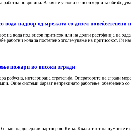
а работна површина. Ваквите услови се неопходни за обезбедува
со вода надвор од мрежата со дизел повеќестепени 
ос на вода под висок притисок или на долги растојанија на одд
ќе работни кола за постепено зголемување на притисокот. Ги н
нење пожари во високи згради
ара робусна, интегрирана стратегија. Операторите на згради м
и. Овие системи бараат непрекинато работење, обезбедено со п
 наш најдоверлив партнер во Кина. Квалитетот на пумпите е и