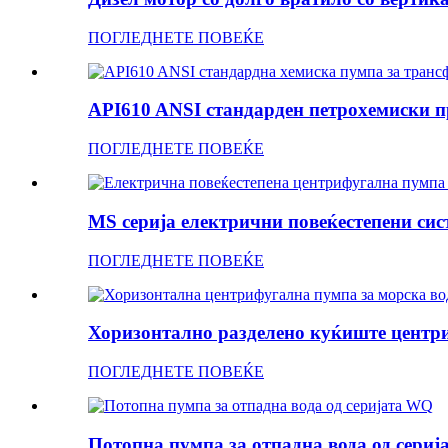
ПОГЛЕДНЕТЕ ПОВЕЌЕ
API610 ANSI стандарден петрохемиски пр
ПОГЛЕДНЕТЕ ПОВЕЌЕ
MS серија електрични повеќестепени сист
ПОГЛЕДНЕТЕ ПОВЕЌЕ
Хоризонтално разделено куќиште центриф
ПОГЛЕДНЕТЕ ПОВЕЌЕ
Потопна пумпа за отпадна вода од сери