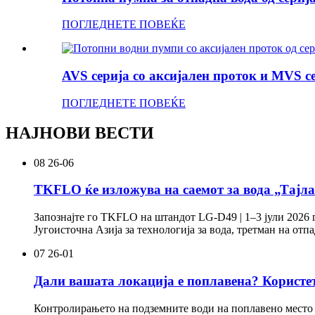
ПОГЛЕДНЕТЕ ПОВЕЌЕ
AVS серија со аксијален проток и MVS се
ПОГЛЕДНЕТЕ ПОВЕЌЕ
НАЈНОВИ ВЕСТИ
08
26-06
TKFLO ќе изложува на саемот за вода „Тајла
Запознајте го TKFLO на штандот LG-D49 | 1–3 јули 2026 
Југоисточна Азија за технологија за вода, третман на отп
07
26-01
Дали вашата локација е поплавена? Користет
Контролирањето на подземните води на поплавено место 