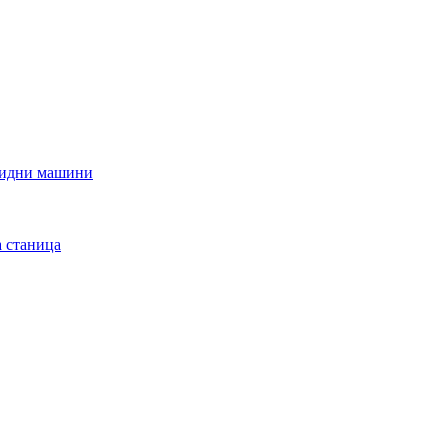
луидни машини
 станица