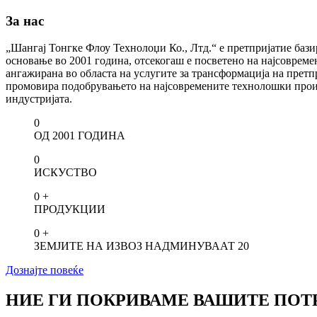
За нас
„Шангај Тонгке Флоу Технолоџи Ко., Лтд.“ е претпријатие бази
основање во 2001 година, отсекогаш е посветено на најсовреме
ангажирана во областа на услугите за трансформација на претпр
промовира подобрувањето на најсовремените технолошки произв
индустријата.
0
ОД 2001 ГОДИНА
0
ИСКУСТВО
0
+
ПРОДУКЦИИ
0
+
ЗЕМЈИТЕ НА ИЗВОЗ НАДМИНУВААТ 20
Дознајте повеќе
НИЕ ГИ ПОКРИВАМЕ ВАШИТЕ ПОТР