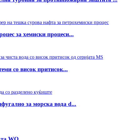
оцес за хемиски процеси...
еми со висок притисок...
угално за морска вода d...
јата WQ