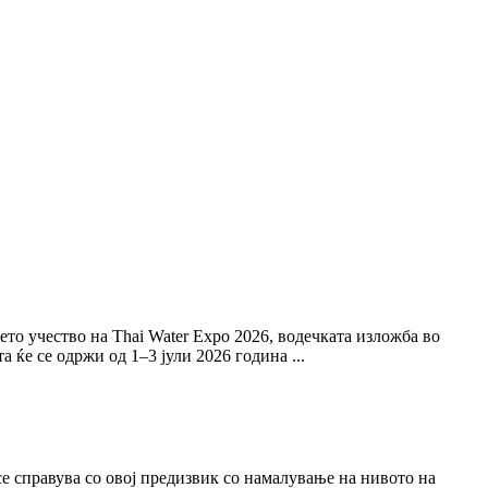
то учество на Thai Water Expo 2026, водечката изложба во
 ќе се одржи од 1–3 јули 2026 година ...
 справува со овој предизвик со намалување на нивото на