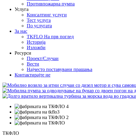
Противпожарна пумпа
Услуга
Консалтинг услуги
Тест услуга
По услугата
За нас
TKFLO На прв поглед
Историја
Изложби
Ресурси
Проект/Случаи
Вести
Најчесто поставувани прашања
Контактирајте не
ТКФЛО