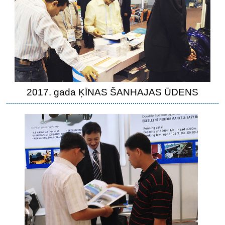
2017. gada ĶĪNAS ŠANHAJAS ŪDENS