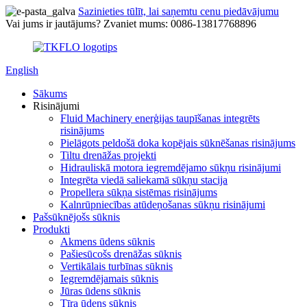
Sazinieties tūlīt, lai saņemtu cenu piedāvājumu
Vai jums ir jautājums? Zvaniet mums: 0086-13817768896
English
Sākums
Risinājumi
Fluid Machinery enerģijas taupīšanas integrēts
risinājums
Pielāgots peldošā doka kopējais sūknēšanas risinājums
Tiltu drenāžas projekti
Hidrauliskā motora iegremdējamo sūkņu risinājumi
Integrēta viedā saliekamā sūkņu stacija
Propellera sūkņa sistēmas risinājums
Kalnrūpniecības atūdeņošanas sūkņu risinājumi
Pašsūknējošs sūknis
Produkti
Akmens ūdens sūknis
Pašiesūcošs drenāžas sūknis
Vertikālais turbīnas sūknis
Iegremdējamais sūknis
Jūras ūdens sūknis
Tīra ūdens sūknis