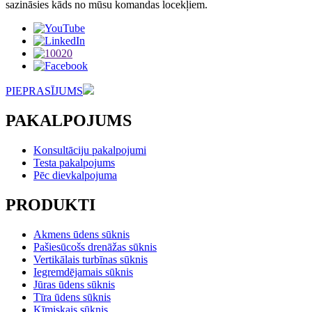
sazināsies kāds no mūsu komandas locekļiem.
PIEPRASĪJUMS
PAKALPOJUMS
Konsultāciju pakalpojumi
Testa pakalpojums
Pēc dievkalpojuma
PRODUKTI
Akmens ūdens sūknis
Pašiesūcošs drenāžas sūknis
Vertikālais turbīnas sūknis
Iegremdējamais sūknis
Jūras ūdens sūknis
Tīra ūdens sūknis
Ķīmiskais sūknis