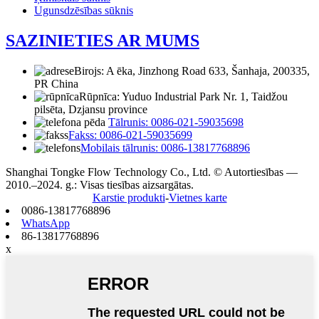
Ugunsdzēsības sūknis
SAZINIETIES AR MUMS
Birojs: A ēka, Jinzhong Road 633, Šanhaja, 200335,
PR China
Rūpnīca: Yuduo Industrial Park Nr. 1, Taidžou
pilsēta, Dzjansu province
Tālrunis: 0086-021-59035698
Fakss: 0086-021-59035699
Mobilais tālrunis: 0086-13817768896
Shanghai Tongke Flow Technology Co., Ltd. © Autortiesības —
2010.–2024. g.: Visas tiesības aizsargātas.
Karstie produkti
-
Vietnes karte
0086-13817768896
WhatsApp
86-13817768896
x