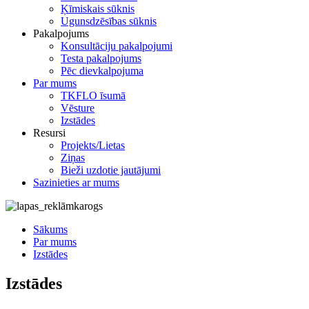
Ķīmiskais sūknis
Ugunsdzēsības sūknis
Pakalpojums
Konsultāciju pakalpojumi
Testa pakalpojums
Pēc dievkalpojuma
Par mums
TKFLO īsumā
Vēsture
Izstādes
Resursi
Projekts/Lietas
Ziņas
Bieži uzdotie jautājumi
Sazinieties ar mums
Sākums
Par mums
Izstādes
Izstādes