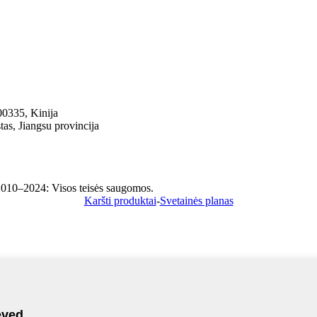
00335, Kinija
as, Jiangsu provincija
2010–2024: Visos teisės saugomos.
Karšti produktai
-
Svetainės planas