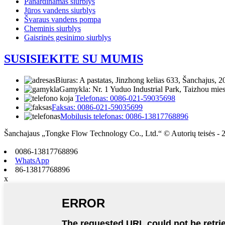
Panardinamas siurblys
Jūros vandens siurblys
Švaraus vandens pompa
Cheminis siurblys
Gaisrinės gesinimo siurblys
SUSISIEKITE SU MUMIS
Biuras: A pastatas, Jinzhong kelias 633, Šanchajus, 2
Gamykla: Nr. 1 Yuduo Industrial Park, Taizhou miest
Telefonas: 0086-021-59035698
Faksas: 0086-021-59035699
Mobilusis telefonas: 0086-13817768896
Šanchajaus „Tongke Flow Technology Co., Ltd.“ © Autorių teisės - 
0086-13817768896
WhatsApp
86-13817768896
x