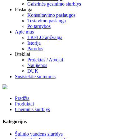
Gaisrinės gesinimo siurblys
Paslauga
Konsultavimo paslaugos
Testavimo paslauga
Po tarnybos
Apie mus
TKFLO apžvalga
Istorija
Parodos
Ištekliai
Projektas / Atvejai
Naujienos
DUK
Susisiekite su mumis
Pradžia
Produktai
Cheminis siurblys
Kategorijos
Šulinio vandens siurblys