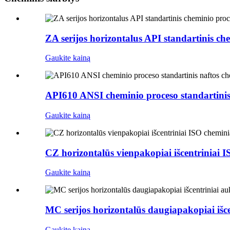
ZA serijos horizontalus API standartinis ch
Gaukite kainą
API610 ANSI cheminio proceso standartinis
Gaukite kainą
CZ horizontalūs vienpakopiai išcentriniai I
Gaukite kainą
MC serijos horizontalūs daugiapakopiai išce
Gaukite kainą