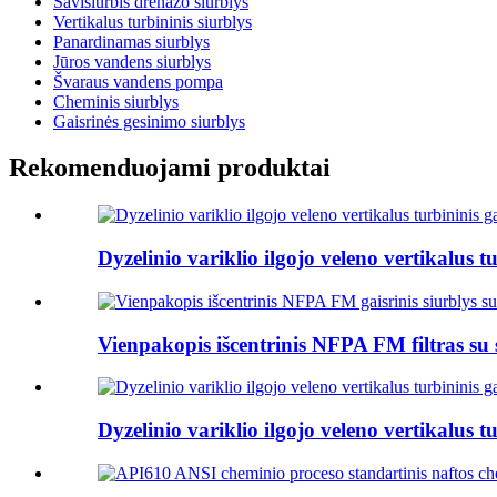
Savisiurbis drenažo siurblys
Vertikalus turbininis siurblys
Panardinamas siurblys
Jūros vandens siurblys
Švaraus vandens pompa
Cheminis siurblys
Gaisrinės gesinimo siurblys
Rekomenduojami produktai
Dyzelinio variklio ilgojo veleno vertikalus tu
Vienpakopis išcentrinis NFPA FM filtras su s
Dyzelinio variklio ilgojo veleno vertikalus tu