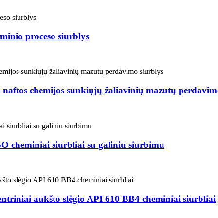
eminio proceso siurblys
 naftos chemijos sunkiųjų žaliavinių mazutų perdavimo
SO cheminiai siurbliai su galiniu siurbimu
ntriniai aukšto slėgio API 610 BB4 cheminiai siurbliai