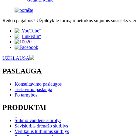
Reikia pagalbos? Užpildykite formą ir netrukus su jumis susisieks vi
UŽKLAUSA
PASLAUGA
Konsultavimo paslaugos
Testavimo paslauga
Po tarnybos
PRODUKTAI
Šulinio vandens siurblys
Savisiurbis drenažo siurblys
Vertikalus turbininis siurblys