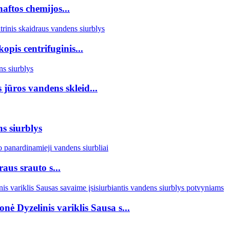
ftos chemijos...
opis centrifuginis...
 jūros vandens skleid...
s siurblys
aus srauto s...
nė Dyzelinis variklis Sausa s...