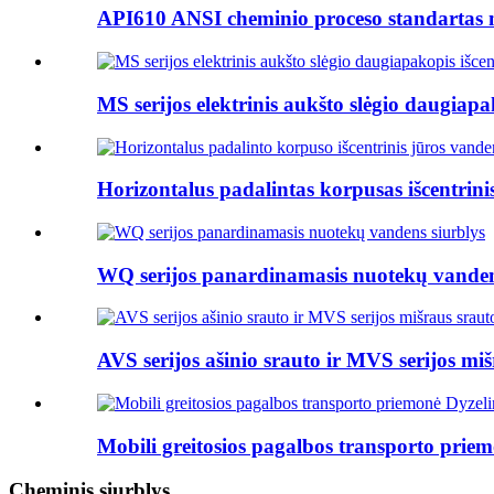
API610 ANSI cheminio proceso standartas na
MS serijos elektrinis aukšto slėgio daugiapak
Horizontalus padalintas korpusas išcentrinis
WQ serijos panardinamasis nuotekų vanden
AVS serijos ašinio srauto ir MVS serijos mišr
Mobili greitosios pagalbos transporto priemo
Cheminis siurblys