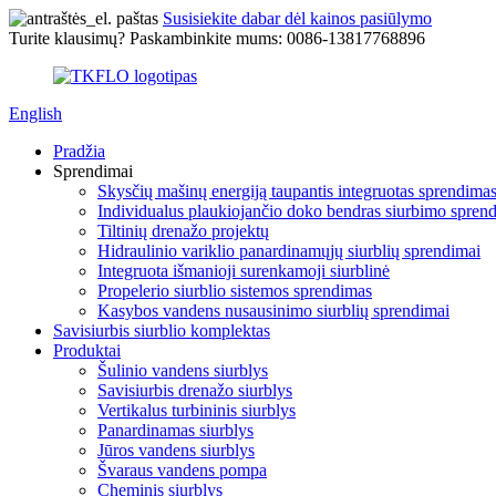
Susisiekite dabar dėl kainos pasiūlymo
Turite klausimų? Paskambinkite mums: 0086-13817768896
English
Pradžia
Sprendimai
Skysčių mašinų energiją taupantis integruotas sprendima
Individualus plaukiojančio doko bendras siurbimo spren
Tiltinių drenažo projektų
Hidraulinio variklio panardinamųjų siurblių sprendimai
Integruota išmanioji surenkamoji siurblinė
Propelerio siurblio sistemos sprendimas
Kasybos vandens nusausinimo siurblių sprendimai
Savisiurbis siurblio komplektas
Produktai
Šulinio vandens siurblys
Savisiurbis drenažo siurblys
Vertikalus turbininis siurblys
Panardinamas siurblys
Jūros vandens siurblys
Švaraus vandens pompa
Cheminis siurblys