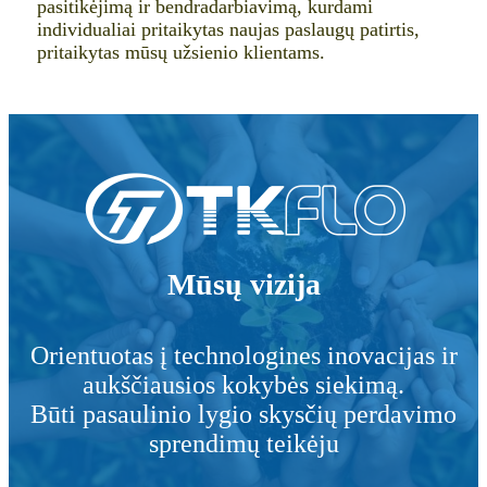
pasitikėjimą ir bendradarbiavimą, kurdami
individualiai pritaikytas naujas paslaugų patirtis,
pritaikytas mūsų užsienio klientams.
Mūsų vizija
Orientuotas į technologines inovacijas ir
aukščiausios kokybės siekimą.
Būti pasaulinio lygio skysčių perdavimo
sprendimų teikėju