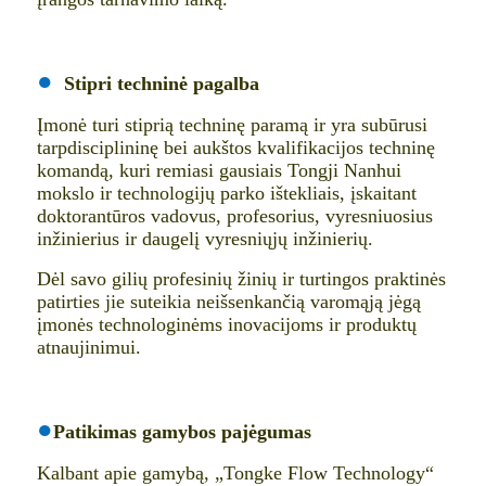
●
Stipri techninė pagalba
Įmonė turi stiprią techninę paramą ir yra subūrusi
tarpdisciplininę bei aukštos kvalifikacijos techninę
komandą, kuri remiasi gausiais Tongji Nanhui
mokslo ir technologijų parko ištekliais, įskaitant
doktorantūros vadovus, profesorius, vyresniuosius
inžinierius ir daugelį vyresniųjų inžinierių.
Dėl savo gilių profesinių žinių ir turtingos praktinės
patirties jie suteikia neišsenkančią varomąją jėgą
įmonės technologinėms inovacijoms ir produktų
atnaujinimui.
●
Patikimas gamybos pajėgumas
Kalbant apie gamybą, „Tongke Flow Technology“