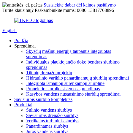
Susisiekite dabar dėl kainos pasiūlymo
Turite klausimų? Paskambinkite mums: 0086-13817768896
English
Pradžia
Sprendimai
Skysčių mašinų energiją taupantis integruotas
sprendimas
Individualus plaukiojančio doko bendras siurbimo
sprendimas
Tiltinių drenažo projektų
Hidraulinio variklio panardinamųjų siurblių sprendimai
Integruota išmanioji surenkamoji siurblinė
Propelerio siurblio sistemos sprendimas
Kasybos vandens nusausinimo siurblių sprendimai
Savisiurbis siurblio komplektas
Produktai
Šulinio vandens siurblys
Savisiurbis drenažo siurblys
Vertikalus turbininis siurblys
Panardinamas siurblys
Jūros vandens siurblys