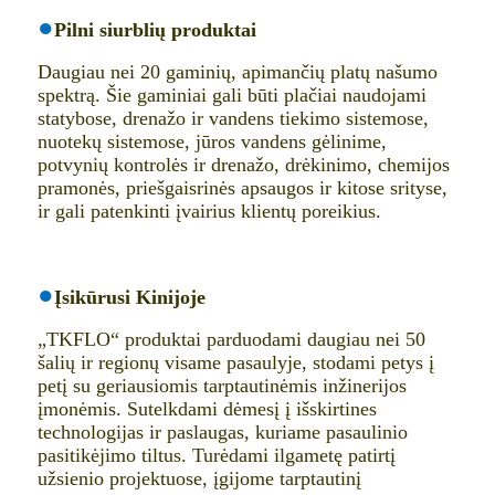
●
Pilni siurblių produktai
Daugiau nei 20 gaminių, apimančių platų našumo
spektrą. Šie gaminiai gali būti plačiai naudojami
statybose, drenažo ir vandens tiekimo sistemose,
nuotekų sistemose, jūros vandens gėlinime,
potvynių kontrolės ir drenažo, drėkinimo, chemijos
pramonės, priešgaisrinės apsaugos ir kitose srityse,
ir gali patenkinti įvairius klientų poreikius.
●
Įsikūrusi Kinijoje
„TKFLO“ produktai parduodami daugiau nei 50
šalių ir regionų visame pasaulyje, stodami petys į
petį su geriausiomis tarptautinėmis inžinerijos
įmonėmis. Sutelkdami dėmesį į išskirtines
technologijas ir paslaugas, kuriame pasaulinio
pasitikėjimo tiltus. Turėdami ilgametę patirtį
užsienio projektuose, įgijome tarptautinį