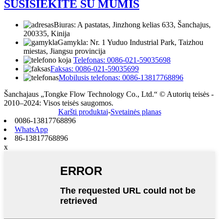
SUSISIEKITE SU MUMIS
Biuras: A pastatas, Jinzhong kelias 633, Šanchajus,
200335, Kinija
Gamykla: Nr. 1 Yuduo Industrial Park, Taizhou
miestas, Jiangsu provincija
Telefonas: 0086-021-59035698
Faksas: 0086-021-59035699
Mobilusis telefonas: 0086-13817768896
Šanchajaus „Tongke Flow Technology Co., Ltd.“ © Autorių teisės -
2010–2024: Visos teisės saugomos.
Karšti produktai
-
Svetainės planas
0086-13817768896
WhatsApp
86-13817768896
x