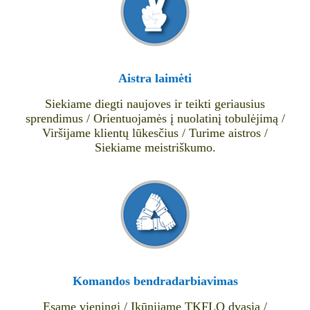
Aistra laimėti
Siekiame diegti naujoves ir teikti geriausius
sprendimus / Orientuojamės į nuolatinį tobulėjimą /
Viršijame klientų lūkesčius / Turime aistros /
Siekiame meistriškumo.
Komandos bendradarbiavimas
Esame vieningi / Įkūnijame TKFLO dvasią /