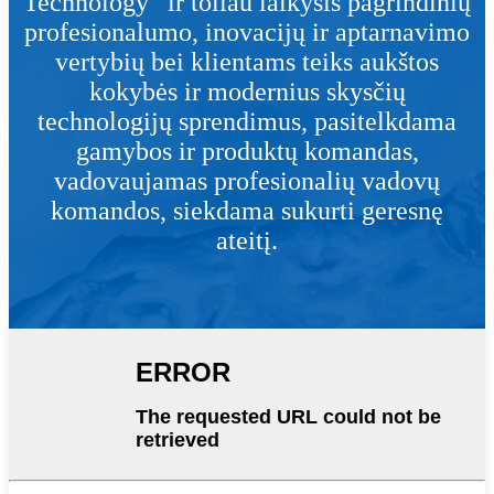
Technology“ ir toliau laikysis pagrindinių
profesionalumo, inovacijų ir aptarnavimo
vertybių bei klientams teiks aukštos
kokybės ir modernius skysčių
technologijų sprendimus, pasitelkdama
gamybos ir produktų komandas,
vadovaujamas profesionalių vadovų
komandos, siekdama sukurti geresnę
ateitį.