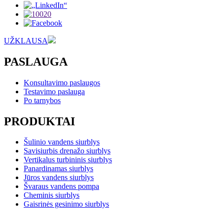
UŽKLAUSA
PASLAUGA
Konsultavimo paslaugos
Testavimo paslauga
Po tarnybos
PRODUKTAI
Šulinio vandens siurblys
Savisiurbis drenažo siurblys
Vertikalus turbininis siurblys
Panardinamas siurblys
Jūros vandens siurblys
Švaraus vandens pompa
Cheminis siurblys
Gaisrinės gesinimo siurblys