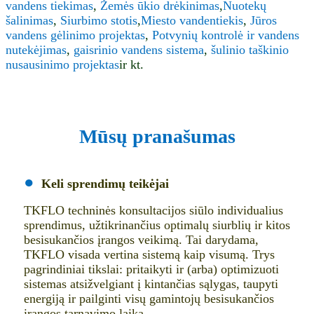
vandens tiekimas
,
Žemės ūkio drėkinimas
,
Nuotekų
šalinimas
,
Siurbimo stotis
,
Miesto vandentiekis
,
Jūros
vandens gėlinimo projektas
,
Potvynių kontrolė ir vandens
nutekėjimas
,
gaisrinio vandens sistema
,
šulinio taškinio
nusausinimo projektas
ir kt.
Mūsų pranašumas
●
Keli sprendimų teikėjai
TKFLO techninės konsultacijos siūlo individualius
sprendimus, užtikrinančius optimalų siurblių ir kitos
besisukančios įrangos veikimą. Tai darydama,
TKFLO visada vertina sistemą kaip visumą. Trys
pagrindiniai tikslai: pritaikyti ir (arba) optimizuoti
sistemas atsižvelgiant į kintančias sąlygas, taupyti
energiją ir pailginti visų gamintojų besisukančios
įrangos tarnavimo laiką.