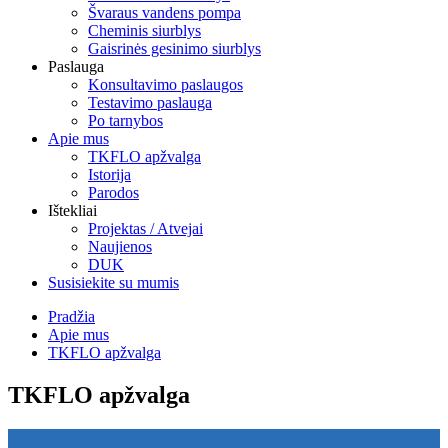
Švaraus vandens pompa
Cheminis siurblys
Gaisrinės gesinimo siurblys
Paslauga
Konsultavimo paslaugos
Testavimo paslauga
Po tarnybos
Apie mus
TKFLO apžvalga
Istorija
Parodos
Ištekliai
Projektas / Atvejai
Naujienos
DUK
Susisiekite su mumis
Pradžia
Apie mus
TKFLO apžvalga
TKFLO apžvalga