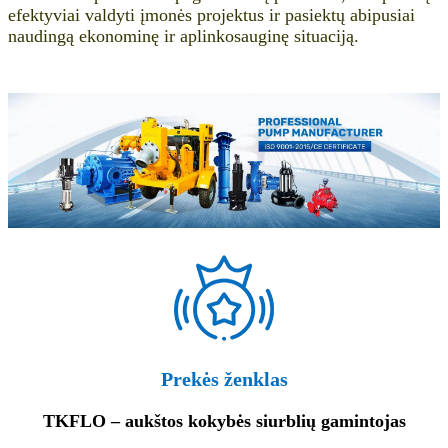
efektyviai valdyti įmonės projektus ir pasiektų abipusiai
naudingą ekonominę ir aplinkosauginę situaciją.
Prekės ženklas
TKFLO – aukštos kokybės siurblių gamintojas