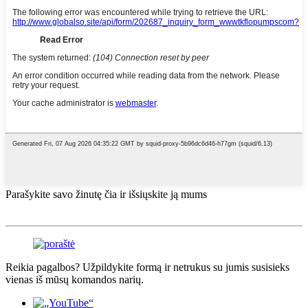
Parašykite savo žinutę čia ir išsiųskite ją mums
Reikia pagalbos? Užpildykite formą ir netrukus su jumis susisieks
vienas iš mūsų komandos narių.