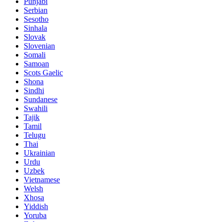
Punjabi
Serbian
Sesotho
Sinhala
Slovak
Slovenian
Somali
Samoan
Scots Gaelic
Shona
Sindhi
Sundanese
Swahili
Tajik
Tamil
Telugu
Thai
Ukrainian
Urdu
Uzbek
Vietnamese
Welsh
Xhosa
Yiddish
Yoruba