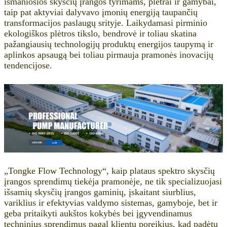
išmaniosios skysčių įrangos tyrimams, plėtrai ir gamybai,
taip pat aktyviai dalyvavo įmonių energiją taupančių
transformacijos paslaugų srityje. Laikydamasi pirminio
ekologiškos plėtros tikslo, bendrovė ir toliau skatina
pažangiausių technologijų produktų energijos taupymą ir
aplinkos apsaugą bei toliau pirmauja pramonės inovacijų
tendencijose.
„Tongke Flow Technology“, kaip plataus spektro skysčių
įrangos sprendimų tiekėja pramonėje, ne tik specializuojasi
išsamių skysčių įrangos gaminių, įskaitant siurblius,
variklius ir efektyvias valdymo sistemas, gamyboje, bet ir
geba pritaikyti aukštos kokybės bei įgyvendinamus
techninius sprendimus pagal klientų poreikius, kad padėtų