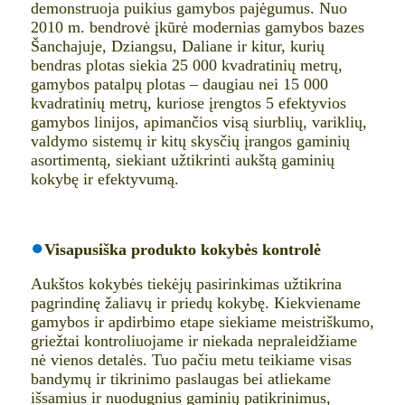
demonstruoja puikius gamybos pajėgumus. Nuo
2010 m. bendrovė įkūrė modernias gamybos bazes
Šanchajuje, Dziangsu, Daliane ir kitur, kurių
bendras plotas siekia 25 000 kvadratinių metrų,
gamybos patalpų plotas – daugiau nei 15 000
kvadratinių metrų, kuriose įrengtos 5 efektyvios
gamybos linijos, apimančios visą siurblių, variklių,
valdymo sistemų ir kitų skysčių įrangos gaminių
asortimentą, siekiant užtikrinti aukštą gaminių
kokybę ir efektyvumą.
●
Visapusiška produkto kokybės kontrolė
Aukštos kokybės tiekėjų pasirinkimas užtikrina
pagrindinę žaliavų ir priedų kokybę. Kiekviename
gamybos ir apdirbimo etape siekiame meistriškumo,
griežtai kontroliuojame ir niekada nepraleidžiame
nė vienos detalės. Tuo pačiu metu teikiame visas
bandymų ir tikrinimo paslaugas bei atliekame
išsamius ir nuodugnius gaminių patikrinimus,