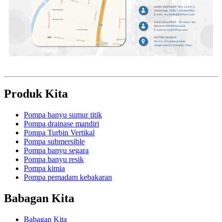
Produk Kita
Pompa banyu sumur titik
Pompa drainase mandiri
Pompa Turbin Vertikal
Pompa submersible
Pompa banyu segara
Pompa banyu resik
Pompa kimia
Pompa pemadam kebakaran
Babagan Kita
Babagan Kita