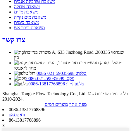
משאבת טורבינה אנכית
משאבה טבולה
משאבת מי ים
משאבת מים נקייה
משאבה כימית
משאבת כיבוי אש
צרו קשר
משרד: בניין A, 633 Jinzhong Road שנגחאי 200335,
סין
מפעל: פארק תעשייתי יודואו מספר 1, העיר טאי-ג'ואו,
מחוז ג'יאנגסו
טלפון: 0086-021-59035698
פקס: 0086-021-59035699
טלפון נייד: 0086-13817768896
Shanghai Tongke Flow Technology Co., Ltd. © כל הזכויות שמורות -
2010-2024.
מפת אתר
-
מוצרים חמים
0086-13817768896
וואטסאפ
86-13817768896
x