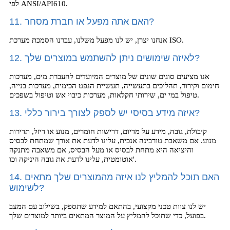
לפי ANSI/API610.
11. האם אתה מפעל או חברת מסחר?
אנחנו יצרן, יש לנו מפעל משלנו, עברנו הסמכת מערכת ISO.
12. לאיזה שימושים ניתן להשתמש במוצרים שלך?
אנו מציעים סוגים שונים של מוצרים המיועדים להעברת מים, מערכות
חימום וקירור, תהליכים בתעשייה, תעשיית הנפט הכימית, מערכות בנייה,
טיפול במי ים, שירותי חקלאות, מערכות כיבוי אש וטיפול בשפכים.
13. איזה מידע בסיסי יש לספק לצורך בירור כללי?
קיבולת, גובה, מידע על מדיום, דרישות חומרים, מנוע או דיזל, תדירות
מנוע. אם משאבת טורבינה אנכית, עלינו לדעת את אורך שמתחת לבסיס
והיציאה היא מתחת לבסיס או מעל הבסיס, אם משאבה מתנקה
אוטומטית, עלינו לדעת את גובה היניקה וכו'.
14. האם תוכל להמליץ ​​לנו איזה מהמוצרים שלך מתאים
לשימוש?
יש לנו צוות טכני מקצועי, בהתאם למידע שתספק, בשילוב עם המצב
בפועל, כדי שתוכל להמליץ ​​על המוצר המתאים ביותר למוצרים שלך.