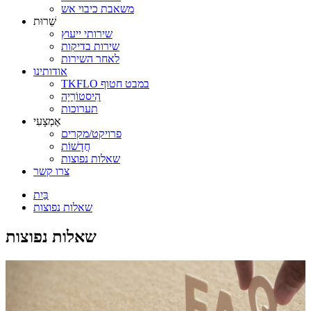
משאבת כיבוי אש
שֵׁרוּת
שירותי ייעוץ
שירות בדיקות
לאחר השירות
אודותינו
TKFLO במבט חטוף
הִיסטוֹרִיָה
תערוכות
אֶמְצָעִי
פרויקט/מקרים
חֲדָשׁוֹת
שאלות נפוצות
צרו קשר
בַּיִת
שאלות נפוצות
שאלות נפוצות