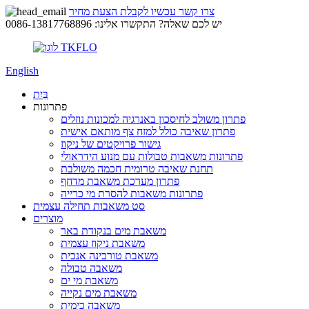
צרו קשר עכשיו לקבלת הצעת מחיר
יש לכם שאלה? התקשרו אלינו: 0086-13817768896
English
בַּיִת
פתרונות
פתרון משולב לחיסכון באנרגיה למכונות נוזלים
פתרון שאיבה כולל למזח צף מותאם אישית
גישור פרויקטים של ניקוז
פתרונות משאבות טבולות עם מנוע הידראולי
תחנת שאיבה טרומית חכמה משולבת
פתרון מערכת משאבת מדחף
פתרונות משאבות להסרת מי כרייה
סט משאבות תחילה עצמית
מוצרים
משאבת מים בנקודת באר
משאבת ניקוז עצמית
משאבת טורבינה אנכית
משאבה טבולה
משאבת מי ים
משאבת מים נקייה
משאבה כימית