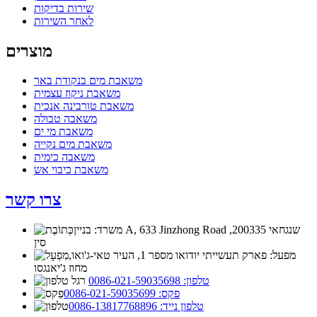
שירות בדיקות
לאחר השירות
מוצרים
משאבת מים בנקודת באר
משאבת ניקוז עצמית
משאבת טורבינה אנכית
משאבה טבולה
משאבת מי ים
משאבת מים נקייה
משאבה כימית
משאבת כיבוי אש
צרו קשר
משרד: בניין A, 633 Jinzhong Road שנגחאי 200335,
סין
מפעל: פארק תעשייתי יודואו מספר 1, העיר טאי-ג'ואו,
מחוז ג'יאנגסו
טלפון: 0086-021-59035698
פקס: 0086-021-59035699
טלפון נייד: 0086-13817768896