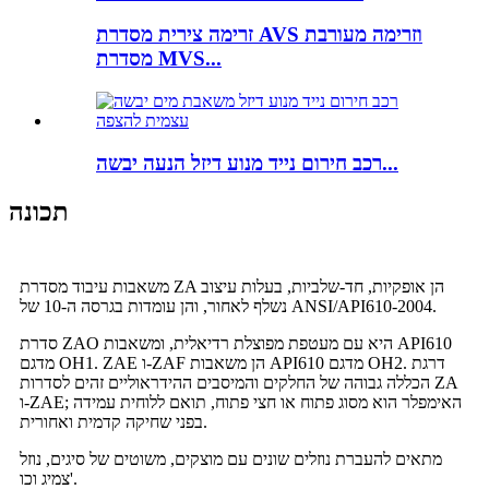
זרימה צירית מסדרת AVS וזרימה מעורבת
מסדרת MVS...
רכב חירום נייד מנוע דיזל הנעה יבשה...
תכונה
משאבות עיבוד מסדרת ZA הן אופקיות, חד-שלביות, בעלות עיצוב
נשלף לאחור, והן עומדות בגרסה ה-10 של ANSI/API610-2004.
סדרת ZAO היא עם מעטפת מפוצלת רדיאלית, ומשאבות API610
מדגם OH1. ZAE ו-ZAF הן משאבות API610 מדגם OH2. דרגת
הכללה גבוהה של החלקים והמיסבים ההידראוליים זהים לסדרות ZA
ו-ZAE; האימפלר הוא מסוג פתוח או חצי פתוח, תואם ללוחית עמידה
בפני שחיקה קדמית ואחורית.
מתאים להעברת נוזלים שונים עם מוצקים, משוטים של סיגים, נוזל
צמיג וכו'.