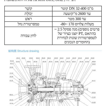
קוטר DN 32-400 מ"מ
קוֹטֶר
עד 2600 מ"ק/שעה
יְכוֹלֶת
עד 300 מטר
רֹאשׁ
-80~ 170 מעלות צלזיוס
טמפרטורת נוזל
~ 2.5 מגה פסקל (פרטים נוספים
יוצגו בציור של PT, בהתאם
לחץ עבודה
לטמפרטורות שונות לבחירת
החומרים הנכונים)