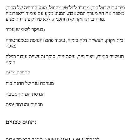
פיר עם שרוול פיר, מבודד לחלוטין מהנוזל, מונע קורוזיה של הפיר,
משפר את חיי מערך המשאבה. המנוע מגיע עם צימוד דיאפרגמה
מורחב, תחזוקה קלה וחכמה, ללא פירוק צינורות ומנוע.
בעיקר לשימוש עבור:
בית זיקוק, תעשיית דלק-כימיה, עיבוד פחם והנדסה בטמפרטורה
נמוכה
תעשייה כימית, ייצור נייר, עיסת נייר, סוכר ותעשיית עיבוד רגילה
דומה
התפלת מי ים
מערכת עזר של תחנת כוח
הנדסת הגנת הסביבה
ספינות והנדסה ימית
נתונים טכניים
סוג זה הוא משאבות API610 OH1, OH2 לפי לחץ.