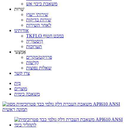
משאבת כיבוי אש
שֵׁרוּת
שירותי ייעוץ
שירות בדיקות
לאחר השירות
אודותינו
TKFLO במבט חטוף
הִיסטוֹרִיָה
תערוכות
אֶמְצָעִי
פרויקט/מקרים
חֲדָשׁוֹת
שאלות נפוצות
צרו קשר
בַּיִת
מוצרים
משאבה כימית