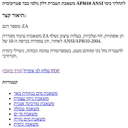
משאבת העברת דלק גולמי כבד פטרוכימית API610 ANSI לתהליך כימי
תיאור קצר:
מספר דגם: ZA
משאבות עיבוד מסדרת ZA הן אופקיות, חד-שלביות, בעלות עיצוב נשלף
לאחור, והן עומדות בגרסה ה-10 של ANSI/API610-2004.
להעברת נוזל נקי ומזוהם מעט, בטמפרטורה נמוכה וגבוהה, ניטרלי כימית
וקורוזיבי.
הורד כקובץ PDF
שלחו לנו אימייל
קטגוריות
משאבת מים בנקודת באר
משאבת ניקוז עצמית
משאבת טורבינה אנכית
משאבה טבולה
משאבת מי ים
משאבת מים נקייה
משאבה כימית