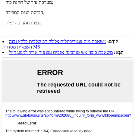
מערכת עזר של תחנת כוח;
הנדסת הגנת הסביבה;
ספינות והנדסה ימית.
קוֹדֵם:
משאבת מים צנטריפוגלית צלולה רב-שלבית בלחץ גבוה
חשמלית מסדרת MS
הַבָּא:
משאבת כיבוי אש טורבינה אנכית עם פיר ארוך למנוע דיזל