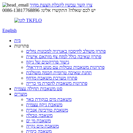
צרו קשר עכשיו לקבלת הצעת מחיר
יש לכם שאלה? התקשרו אלינו: 0086-13817768896
English
בַּיִת
פתרונות
פתרון משולב לחיסכון באנרגיה למכונות נוזלים
פתרון שאיבה כולל למזח צף מותאם אישית
גישור פרויקטים של ניקוז
פתרונות משאבות טבולות עם מנוע הידראולי
תחנת שאיבה טרומית חכמה משולבת
פתרון מערכת משאבת מדחף
פתרונות משאבות להסרת מי כרייה
סט משאבות תחילה עצמית
מוצרים
משאבת מים בנקודת באר
משאבת ניקוז עצמית
משאבת טורבינה אנכית
משאבה טבולה
משאבת מי ים
משאבת מים נקייה
משאבה כימית