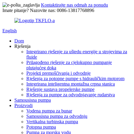
Kontaktirajte nas odmah za ponudu
Imate pitanje? Nazovite nas: 0086-13817768896
English
Dom
Rješenja
Integrirano rješenje za uštedu energije u strojevima za
fluide
Prilagođeno rješenje za cjelokupno pumpanje
plutajućeg doka
Projekti premošćivanja i odvodnje
Rješenja za potopne pumpe s hidrauličkim motorom
Integrirana inteligentna montažna crpna stanica
Rješenje sustava propelerske pumpe
Rješenja za pumpe za odvodnjavanje rudarstva
Samousisna pumpa
Proizvodi
Vodena pumpa za bunar
Samousisna pumpa za odvodnju
Vertikalna turbinska pumpa
Potopna pumpa
Pumpa za morsku vodu