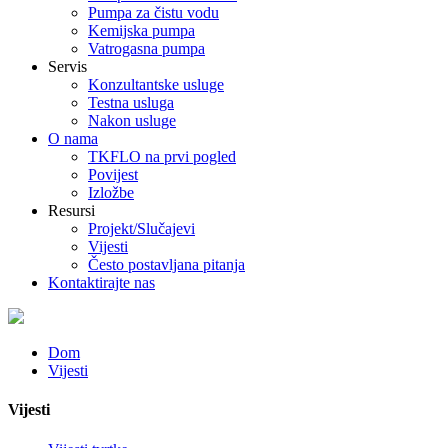
Pumpa za čistu vodu
Kemijska pumpa
Vatrogasna pumpa
Servis
Konzultantske usluge
Testna usluga
Nakon usluge
O nama
TKFLO na prvi pogled
Povijest
Izložbe
Resursi
Projekt/Slučajevi
Vijesti
Često postavljana pitanja
Kontaktirajte nas
Dom
Vijesti
Vijesti