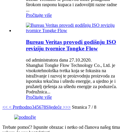
širokom rasponu kupaca i zadovoljiti razne radne
...
Pročitajte više
Bureau Veritas provodi godišnju ISO
reviziju tvornice Tongke Flow
od administratora dana 27.10.2020.
Shanghai Tongke Flow Technology Co., Ltd. je
visokotehnološka tvrtka koja se fokusira na
istraživanje i razvoj te proizvodnju proizvoda za
isporuku tekućina i uštedu energije, a ujedno je i
pružatelj rješenja za uštedu energije za poduzeća.
Podružnica...
Pročitajte više
<<
< Prethodno
3
4
5
6
7
8
Sljedeće >
>>
Stranica 7 / 8
Trebate pomoć? Ispunite obrazac i netko od članova našeg tima