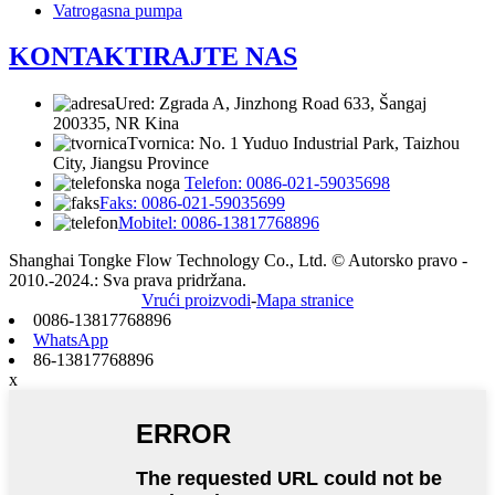
Vatrogasna pumpa
KONTAKTIRAJTE NAS
Ured: Zgrada A, Jinzhong Road 633, Šangaj
200335, NR Kina
Tvornica: No. 1 Yuduo Industrial Park, Taizhou
City, Jiangsu Province
Telefon: 0086-021-59035698
Faks: 0086-021-59035699
Mobitel: 0086-13817768896
Shanghai Tongke Flow Technology Co., Ltd. © Autorsko pravo -
2010.-2024.: Sva prava pridržana.
Vrući proizvodi
-
Mapa stranice
0086-13817768896
WhatsApp
86-13817768896
x