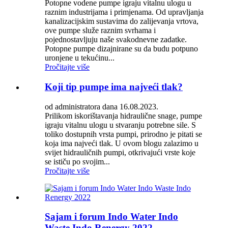
Potopne vodene pumpe igraju vitalnu ulogu u
raznim industrijama i primjenama. Od upravljanja
kanalizacijskim sustavima do zalijevanja vrtova,
ove pumpe služe raznim svrhama i
pojednostavljuju naše svakodnevne zadatke.
Potopne pumpe dizajnirane su da budu potpuno
uronjene u tekućinu...
Pročitajte više
Koji tip pumpe ima najveći tlak?
od administratora dana 16.08.2023.
Prilikom iskorištavanja hidraulične snage, pumpe
igraju vitalnu ulogu u stvaranju potrebne sile. S
toliko dostupnih vrsta pumpi, prirodno je pitati se
koja ima najveći tlak. U ovom blogu zalazimo u
svijet hidrauličnih pumpi, otkrivajući vrste koje
se ističu po svojim...
Pročitajte više
Sajam i forum Indo Water Indo
Waste Indo Renergy 2022