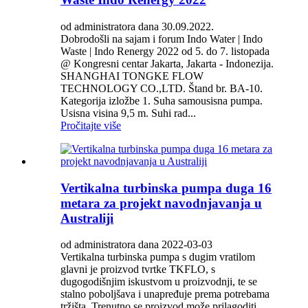
od administratora dana 30.09.2022.
Dobrodošli na sajam i forum Indo Water | Indo
Waste | Indo Renergy 2022 od 5. do 7. listopada
@ Kongresni centar Jakarta, Jakarta - Indonezija.
SHANGHAI TONGKE FLOW
TECHNOLOGY CO.,LTD. Štand br. BA-10.
Kategorija izložbe 1. Suha samousisna pumpa.
Usisna visina 9,5 m. Suhi rad...
Pročitajte više
Vertikalna turbinska pumpa duga 16
metara za projekt navodnjavanja u
Australiji
od administratora dana 2022-03-03
Vertikalna turbinska pumpa s dugim vratilom
glavni je proizvod tvrtke TKFLO, s
dugogodišnjim iskustvom u proizvodnji, te se
stalno poboljšava i unapređuje prema potrebama
tržišta. Trenutno se proizvod može prilagoditi