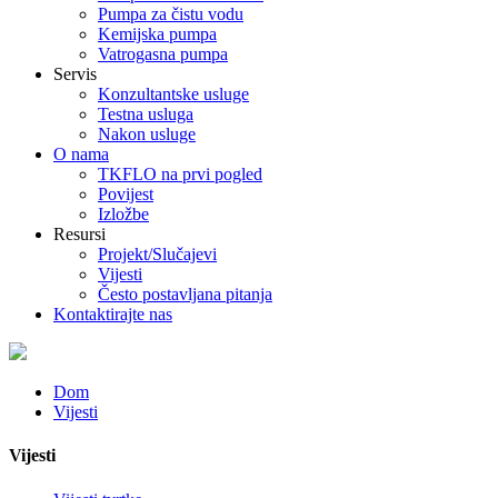
Pumpa za čistu vodu
Kemijska pumpa
Vatrogasna pumpa
Servis
Konzultantske usluge
Testna usluga
Nakon usluge
O nama
TKFLO na prvi pogled
Povijest
Izložbe
Resursi
Projekt/Slučajevi
Vijesti
Često postavljana pitanja
Kontaktirajte nas
Dom
Vijesti
Vijesti