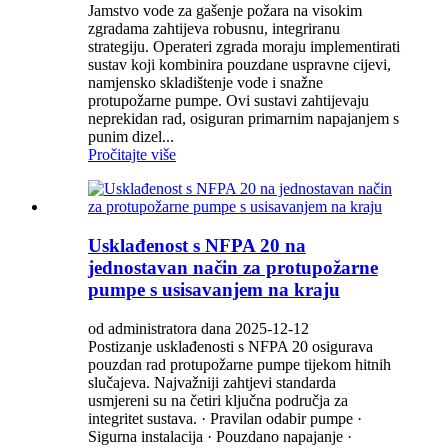
Jamstvo vode za gašenje požara na visokim
zgradama zahtijeva robusnu, integriranu
strategiju. Operateri zgrada moraju implementirati
sustav koji kombinira pouzdane uspravne cijevi,
namjensko skladištenje vode i snažne
protupožarne pumpe. Ovi sustavi zahtijevaju
neprekidan rad, osiguran primarnim napajanjem s
punim dizel...
Pročitajte više
Usklađenost s NFPA 20 na
jednostavan način za protupožarne
pumpe s usisavanjem na kraju
od administratora dana 2025-12-12
Postizanje usklađenosti s NFPA 20 osigurava
pouzdan rad protupožarne pumpe tijekom hitnih
slučajeva. Najvažniji zahtjevi standarda
usmjereni su na četiri ključna područja za
integritet sustava. · Pravilan odabir pumpe ·
Sigurna instalacija · Pouzdano napajanje ·