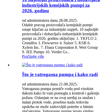
industrijskih kemijskih pumpi za
2026. godinu
od administratora dana 28.08.2025.
Odabir pravog proizvođača kemijskih pumpi
ostaje ključan za industrijski uspjeh. 10 najboljih
proizvođača i dobavljača industrijskih kemijskih
pumpi za 2026. godinu uključuju: 1. TKFLO 2.
Grundfos 3. Flowserve 4. Sulzer 5. KSB 6.
Xylem Inc. 7. Ebara Corporation 8. Weir Group
9. JEE Pumps 10. Verder Gr...
Pročitajte više
Što je vatrogasna pumpa i kako radi
od administratora dana 21.08.2025.
Vatrogasna pumpa pomiče vodu pod visokim
tlakom kako bi vam pomogla u kontroli i gašenju
požara. Oslanjate se na ovaj uređaj za snažan i
stalan protok vode, posebno kada redovita
opskrba ne može zadovoljiti potrebe u hitnim
slučajevima. Vatrogasne pumpe igraju vitalnu