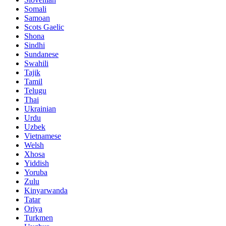
Somali
Samoan
Scots Gaelic
Shona
Sindhi
Sundanese
Swahili
Tajik
Tamil
Telugu
Thai
Ukrainian
Urdu
Uzbek
Vietnamese
Welsh
Xhosa
Yiddish
Yoruba
Zulu
Kinyarwanda
Tatar
Oriya
Turkmen