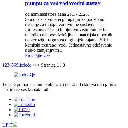
pumpu za vaš vodovodni sustav
od administratora dana 21.07.2025.
Samousisna vodena pumpa pruža pouzdano
rješenje za mnoge vodovodne sustave.
Profesionalci često biraju ovu vrstu pumpe iz
nekoliko razloga: Izdržljivost materijala otpornih
na koroziju osigurava dugi vijek trajanja, čak i u
kemijski tretiranoj vodi. Jednostavno održavanje
s lako zamjenjivim ...
Pročitajte više
1
2
3
4
5
6
Sljedeće >
>>
Stranica 1 / 8
Trebate pomoć? Ispunite obrazac i netko od članova našeg tima
uskoro će vas kontaktirati.
UPIT