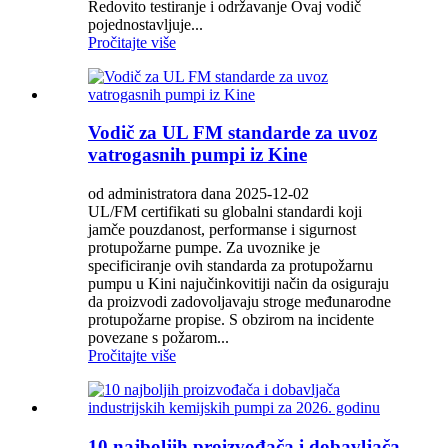
Redovito testiranje i održavanje Ovaj vodič
pojednostavljuje...
Pročitajte više
Vodič za UL FM standarde za uvoz
vatrogasnih pumpi iz Kine
od administratora dana 2025-12-02
UL/FM certifikati su globalni standardi koji
jamče pouzdanost, performanse i sigurnost
protupožarne pumpe. Za uvoznike je
specificiranje ovih standarda za protupožarnu
pumpu u Kini najučinkovitiji način da osiguraju
da proizvodi zadovoljavaju stroge međunarodne
protupožarne propise. S obzirom na incidente
povezane s požarom...
Pročitajte više
10 najboljih proizvođača i dobavljača