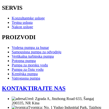
SERVIS
Konzultantske usluge
Testna usluga
Nakon usluge
PROIZVODI
Vodena pumpa za bunar
Samousisna pumpa za odvodnju
Vertikalna turbinska pumpa
Potopna pumpa
Pumpa za morsku vodu
Pumpa za čistu vodu
Kemijska pumpa
Vatrogasna pumpa
KONTAKTIRAJTE NAS
Ured: Zgrada A, Jinzhong Road 633, Šangaj
200335, NR Kina
Tvornica: No. 1 Yuduo Industrial Park, Taizhou