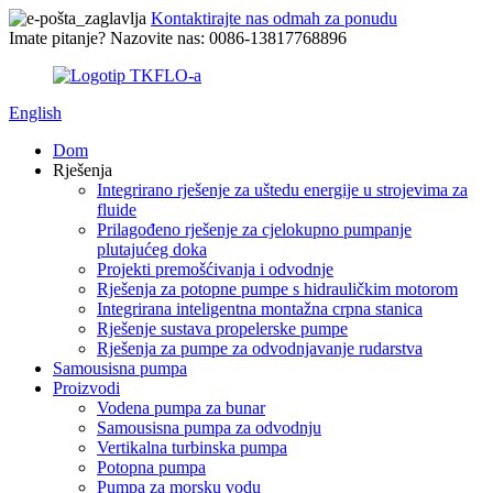
Kontaktirajte nas odmah za ponudu
Imate pitanje? Nazovite nas: 0086-13817768896
English
Dom
Rješenja
Integrirano rješenje za uštedu energije u strojevima za
fluide
Prilagođeno rješenje za cjelokupno pumpanje
plutajućeg doka
Projekti premošćivanja i odvodnje
Rješenja za potopne pumpe s hidrauličkim motorom
Integrirana inteligentna montažna crpna stanica
Rješenje sustava propelerske pumpe
Rješenja za pumpe za odvodnjavanje rudarstva
Samousisna pumpa
Proizvodi
Vodena pumpa za bunar
Samousisna pumpa za odvodnju
Vertikalna turbinska pumpa
Potopna pumpa
Pumpa za morsku vodu