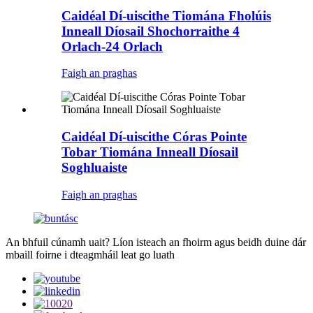
Caidéal Dí-uiscithe Tiomána Fholúis
Inneall Díosail Shochorraithe 4
Orlach-24 Orlach
Faigh an praghas
Caidéal Dí-uiscithe Córas Pointe
Tobar Tiomána Inneall Díosail
Soghluaiste
Faigh an praghas
An bhfuil cúnamh uait? Líon isteach an fhoirm agus beidh duine dár
mbaill foirne i dteagmháil leat go luath