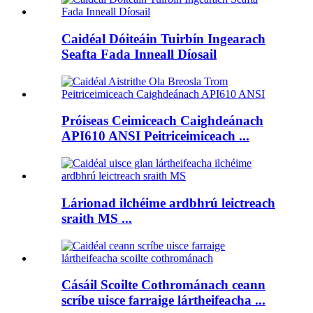
Caidéal Dóiteáin Tuirbín Ingearach
Seafta Fada Inneall Díosail
Próiseas Ceimiceach Caighdeánach
API610 ANSI Peitriceimiceach ...
Lárionad ilchéime ardbhrú leictreach
sraith MS ...
Cásáil Scoilte Cothrománach ceann
scríbe uisce farraige lártheifeacha ...