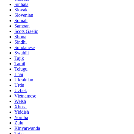
Sinhala
Slovak
Slovenian
Somali
Samoan
Scots Gaelic
Shona
Sindhi
Sundanese
Swahili
Tajik
Tamil
Telugu
Thai
Ukrainian
Urdu
Uzbek
Vietnamese
Welsh
Xhosa
Yiddish
Yoruba
Zulu
Kinyarwanda
Tatar