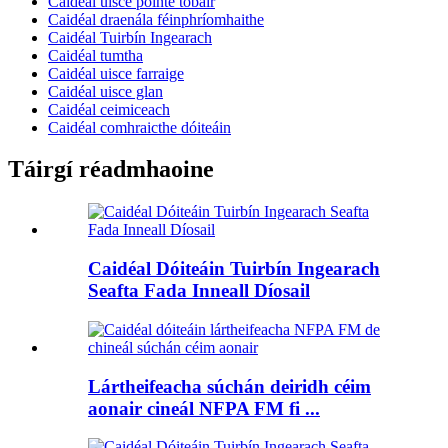
Caidéal uisce pointe tobair
Caidéal draenála féinphríomhaithe
Caidéal Tuirbín Ingearach
Caidéal tumtha
Caidéal uisce farraige
Caidéal uisce glan
Caidéal ceimiceach
Caidéal comhraicthe dóiteáin
Táirgí réadmhaoine
Caidéal Dóiteáin Tuirbín Ingearach
Seafta Fada Inneall Díosail
Lártheifeacha súchán deiridh céim
aonair cineál NFPA FM fi ...