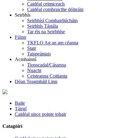
Caidéal ceimiceach
Caidéal comhraicthe dóiteáin
Seirbhís
Seirbhísí Comhairliúcháin
Seirbhís Tástála
Tar éis na Seirbhíse
Fúinn
TKFLO Ag an am céanna
Stair
Taispeántais
Acmhainní
Tionscadal/Cásanna
Nuacht
Ceisteanna Coitianta
Déan Teagmháil Linn
Baile
Táirgí
Caidéal uisce pointe tobair
Catagóirí