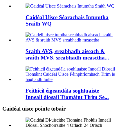
Caidéal Uisce Séarachais Intumtha
Sraith WQ
Sraith AVS, sreabhadh aiseach &
sraith MVS, sreabhadh measctha...
Feithicil éigeandála soghluaiste
Inneall díosail Tiomáint Tirim Se...
Caidéal uisce pointe tobair