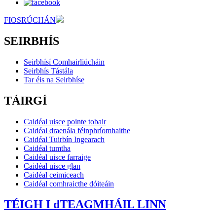
FIOSRÚCHÁN
SEIRBHÍS
Seirbhísí Comhairliúcháin
Seirbhís Tástála
Tar éis na Seirbhíse
TÁIRGÍ
Caidéal uisce pointe tobair
Caidéal draenála féinphríomhaithe
Caidéal Tuirbín Ingearach
Caidéal tumtha
Caidéal uisce farraige
Caidéal uisce glan
Caidéal ceimiceach
Caidéal comhraicthe dóiteáin
TÉIGH I dTEAGMHÁIL LINN