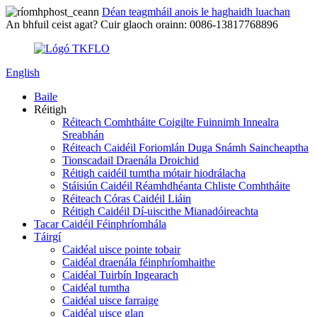
Déan teagmháil anois le haghaidh luachan
An bhfuil ceist agat? Cuir glaoch orainn: 0086-13817768896
English
Baile
Réitigh
Réiteach Comhtháite Coigilte Fuinnimh Innealra
Sreabhán
Réiteach Caidéil Foriomlán Duga Snámh Saincheaptha
Tionscadail Draenála Droichid
Réitigh caidéil tumtha mótair hiodrálacha
Stáisiún Caidéil Réamhdhéanta Chliste Comhtháite
Réiteach Córas Caidéil Liáin
Réitigh Caidéil Dí-uiscithe Mianadóireachta
Tacar Caidéil Féinphríomhála
Táirgí
Caidéal uisce pointe tobair
Caidéal draenála féinphríomhaithe
Caidéal Tuirbín Ingearach
Caidéal tumtha
Caidéal uisce farraige
Caidéal uisce glan