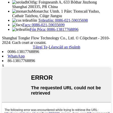
Oifig: Foirgneamh A, 633 Bóthar Jinzhong
Shanghai 200335, PR China
Monarcha: Uimh. 1 Páirc Tionscail Yuduo,
Cathair Taizhou, Cúige Jiangsu
Teileafón: 0086-021-59035698
Facs: 0086-021-59035699
Fón Póca: 0086-13817768896
Shanghai Tongke Flow Technology Co., Ltd. © Cóipcheart - 2010-
2024: Gach ceart ar cosaint.
Táirgí Te
-
Léarscáil an tSuímh
0086-13817768896
WhatsApp
86-13817768896
x