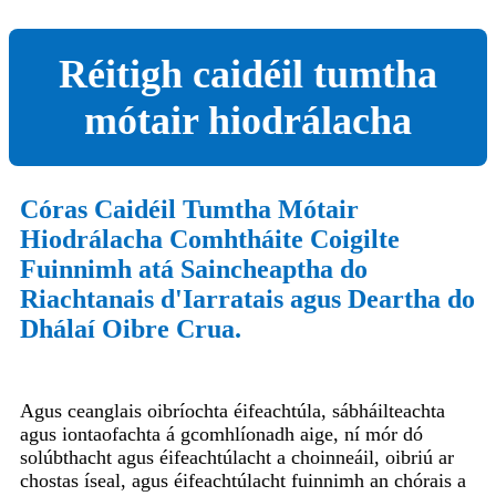
Réitigh caidéil tumtha
mótair hiodrálacha
Córas Caidéil Tumtha Mótair
Hiodrálacha Comhtháite Coigilte
Fuinnimh atá Saincheaptha do
Riachtanais d'Iarratais agus Deartha do
Dhálaí Oibre Crua.
Agus ceanglais oibríochta éifeachtúla, sábháilteachta
agus iontaofachta á gcomhlíonadh aige, ní mór dó
solúbthacht agus éifeachtúlacht a choinneáil, oibriú ar
chostas íseal, agus éifeachtúlacht fuinnimh an chórais a