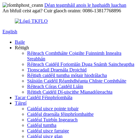
Déan teagmháil anois le haghaidh luachan
An bhfuil ceist agat? Cuir glaoch orainn: 0086-13817768896
English
Baile
Réitigh
Réiteach Comhtháite Coigilte Fuinnimh Innealra
Sreabhán
Réiteach Caidéil Foriomlán Duga Snámh Saincheaptha
Tionscadail Draenála Droichid
Réitigh caidéil tumtha mótair hiodrálacha
Stáisiún Caidéil Réamhdhéanta Chliste Comhtháite
Réiteach Córas Caidéil Liáin
Réitigh Caidéil Dí-uiscithe Mianadóireachta
Tacar Caidéil Féinphríomhála
Táirgí
Caidéal uisce pointe tobair
Caidéal draenála féinphríomhaithe
Caidéal Tuirbín Ingearach
Caidéal tumtha
Caidéal uisce farraige
Caidéal uisce glan