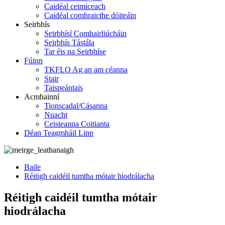
Caidéal ceimiceach
Caidéal comhraicthe dóiteáin
Seirbhís
Seirbhísí Comhairliúcháin
Seirbhís Tástála
Tar éis na Seirbhíse
Fúinn
TKFLO Ag an am céanna
Stair
Taispeántais
Acmhainní
Tionscadal/Cásanna
Nuacht
Ceisteanna Coitianta
Déan Teagmháil Linn
Baile
Réitigh caidéil tumtha mótair hiodrálacha
Réitigh caidéil tumtha mótair
hiodrálacha