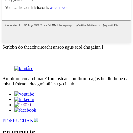
Scríobh do theachtaireacht anseo agus seol chugainn í
An bhfuil cúnamh uait? Líon isteach an fhoirm agus beidh duine dár
mbaill foirne i dteagmháil leat go luath
FIOSRÚCHÁN