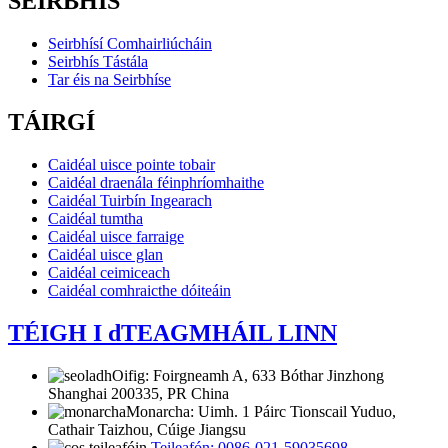
SEIRBHÍS
Seirbhísí Comhairliúcháin
Seirbhís Tástála
Tar éis na Seirbhíse
TÁIRGÍ
Caidéal uisce pointe tobair
Caidéal draenála féinphríomhaithe
Caidéal Tuirbín Ingearach
Caidéal tumtha
Caidéal uisce farraige
Caidéal uisce glan
Caidéal ceimiceach
Caidéal comhraicthe dóiteáin
TÉIGH I dTEAGMHÁIL LINN
Oifig: Foirgneamh A, 633 Bóthar Jinzhong
Shanghai 200335, PR China
Monarcha: Uimh. 1 Páirc Tionscail Yuduo,
Cathair Taizhou, Cúige Jiangsu
Teileafón: 0086-021-59035698