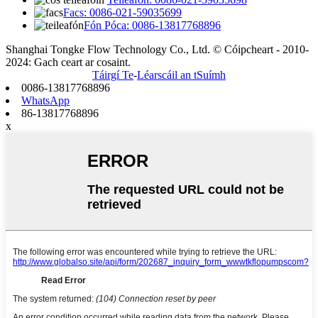
Facs: 0086-021-59035699
Fón Póca: 0086-13817768896
Shanghai Tongke Flow Technology Co., Ltd. © Cóipcheart - 2010-
2024: Gach ceart ar cosaint.
Táirgí Te
-
Léarscáil an tSuímh
0086-13817768896
WhatsApp
86-13817768896
x