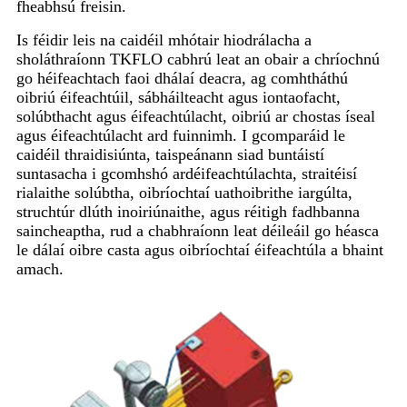
fheabhsú freisin.
Is féidir leis na caidéil mhótair hiodrálacha a
sholáthraíonn TKFLO cabhrú leat an obair a chríochnú
go héifeachtach faoi dhálaí deacra, ag comhtháthú
oibriú éifeachtúil, sábháilteacht agus iontaofacht,
solúbthacht agus éifeachtúlacht, oibriú ar chostas íseal
agus éifeachtúlacht ard fuinnimh. I gcomparáid le
caidéil thraidisiúnta, taispeánann siad buntáistí
suntasacha i gcomhshó ardéifeachtúlachta, straitéisí
rialaithe solúbtha, oibríochtaí uathoibrithe iargúlta,
struchtúr dlúth inoiriúnaithe, agus réitigh fadhbanna
saincheaptha, rud a chabhraíonn leat déileáil go héasca
le dálaí oibre casta agus oibríochtaí éifeachtúla a bhaint
amach.