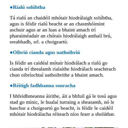
●
Rialú solúbtha
Tá rialú an chaidéil mhótair hiodrálaigh solúbtha,
agus is féidir rialú beacht ar an chasmhóimint
aschuir agus ar an luas a bhaint amach trí
pharaiméadair an chórais hiodrálaigh amhail brú,
sreabhadh, srl. a choigeartú.
●
Oibriú cianda agus uathoibriú
Is féidir an caidéal mótair hiodrálach a rialú go
cianda trí threalamh rialaithe hiodrálach seachtrach
chun oibríochtaí uathoibrithe a bhaint amach.
●
Réitigh fadhbanna sonracha
I bhfeidhmeanna áirithe, áit a bhfuil gá le tosú agus
stad go minic, le hualaí turraing a sheasamh, nó le
haschur a choigeartú go beacht, is féidir le caidéil
mhótair hiodrálacha réiteach níos fearr a sholáthar.