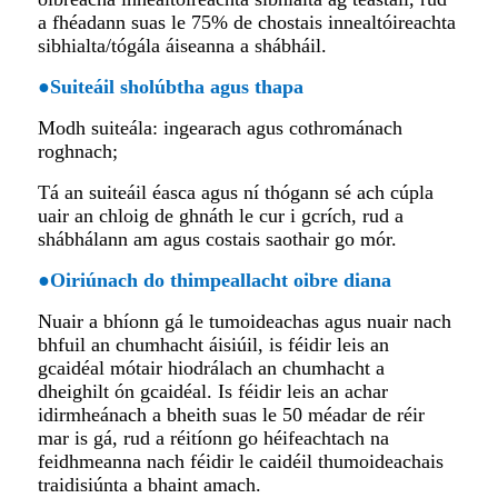
a fhéadann suas le 75% de chostais innealtóireachta
sibhialta/tógála áiseanna a shábháil.
●
Suiteáil sholúbtha agus thapa
Modh suiteála: ingearach agus cothrománach
roghnach;
Tá an suiteáil éasca agus ní thógann sé ach cúpla
uair an chloig de ghnáth le cur i gcrích, rud a
shábhálann am agus costais saothair go mór.
●
Oiriúnach do thimpeallacht oibre diana
Nuair a bhíonn gá le tumoideachas agus nuair nach
bhfuil an chumhacht áisiúil, is féidir leis an
gcaidéal mótair hiodrálach an chumhacht a
dheighilt ón gcaidéal. Is féidir leis an achar
idirmheánach a bheith suas le 50 méadar de réir
mar is gá, rud a réitíonn go héifeachtach na
feidhmeanna nach féidir le caidéil thumoideachais
traidisiúnta a bhaint amach.