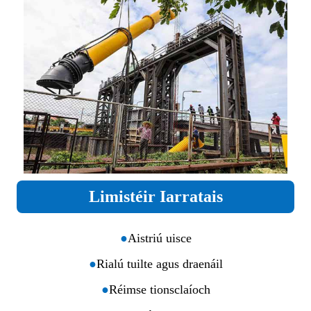
Limistéir Iarratais
●
Aistriú uisce
●
Rialú tuilte agus draenáil
●
Réimse tionsclaíoch