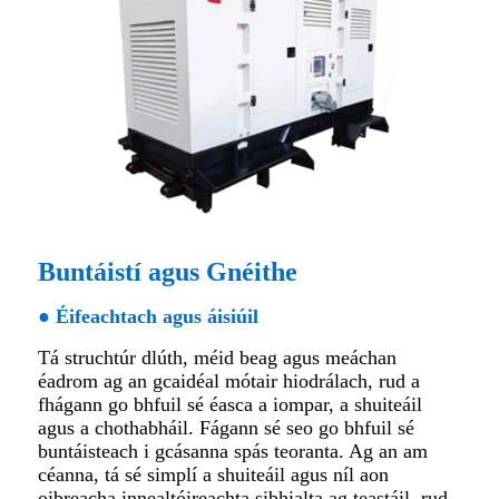
Buntáistí agus Gnéithe
● Éifeachtach agus áisiúil
Tá struchtúr dlúth, méid beag agus meáchan
éadrom ag an gcaidéal mótair hiodrálach, rud a
fhágann go bhfuil sé éasca a iompar, a shuiteáil
agus a chothabháil. Fágann sé seo go bhfuil sé
buntáisteach i gcásanna spás teoranta. Ag an am
céanna, tá sé simplí a shuiteáil agus níl aon
oibreacha innealtóireachta sibhialta ag teastáil, rud