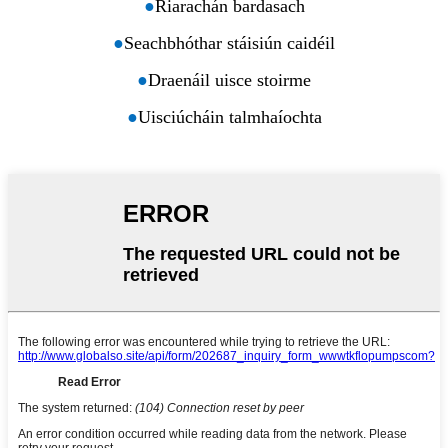
●
Riarachán bardasach
●
Seachbhóthar stáisiún caidéil
●
Draenáil uisce stoirme
●
Uisciúcháin talmhaíochta