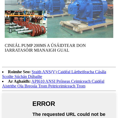
CINEÁL PUMP 200MS A ÚSÁIDTEAR DON
IARRATASÓIR MIANAIGH GUAL
Roimhe Seo:
Sraith ANS(V) Caidéal Lártheifeacha Cásála
Scoilte Súchán Dúbailte
Ar Aghaidh:
API610 ANSI Próiseas Ceimiceach Caidéal
Aistrithe Ola Breosla Trom Peitriceimiceach Trom