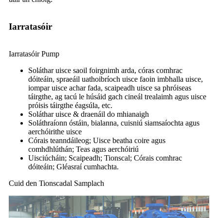
Iarratasóir
Iarratasóir Pump
Soláthar uisce saoil foirgnimh arda, córas comhrac
dóiteáin, spraeáil uathoibríoch uisce faoin imbhalla uisce,
iompar uisce achar fada, scaipeadh uisce sa phróiseas
táirgthe, ag tacú le húsáid gach cineál trealaimh agus uisce
próisis táirgthe éagsúla, etc.
Soláthar uisce & draenáil do mhianaigh
Soláthraíonn óstáin, bialanna, cuisniú siamsaíochta agus
aerchóirithe uisce
Córais teanndáileog; Uisce beatha coire agus
comhdhlúthán; Teas agus aerchóiriú
Uisciúcháin; Scaipeadh; Tionscal; Córais comhrac
dóiteáin; Gléasraí cumhachta.
Cuid den Tionscadal Samplach