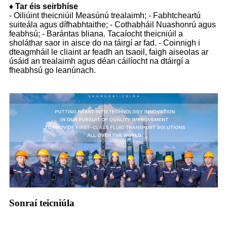
♦
Tar éis seirbhíse
- Oiliúint theicniúil Measúnú trealaimh; - Fabhtcheartú
suiteála agus dífhabhtaithe; - Cothabháil Nuashonrú agus
feabhsú; - Barántas bliana. Tacaíocht theicniúil a
sholáthar saor in aisce do na táirgí ar fad. - Coinnigh i
dteagmháil le cliaint ar feadh an tsaoil, faigh aiseolas ar
úsáid an trealaimh agus déan cáilíocht na dtáirgí a
fheabhsú go leanúnach.
Sonraí teicniúla