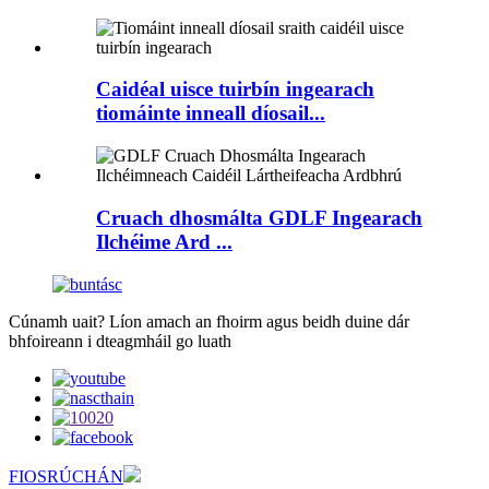
Caidéal uisce tuirbín ingearach
tiomáinte inneall díosail...
Cruach dhosmálta GDLF Ingearach
Ilchéime Ard ...
Cúnamh uait? Líon amach an fhoirm agus beidh duine dár
bhfoireann i dteagmháil go luath
FIOSRÚCHÁN