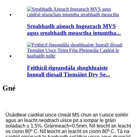
Sreabhadh aiseach Ingearach MVS
agus sreabhadh measctha intumtha...
Feithicil éigeandála shoghluaiste
Inneall díosail Tiomáint Dry Se...
Gné
Úsáidtear caidéal uisce cineál MS chun an t-uisce soiléir
agus an leacht neodrach uisce pit a iompar le gráin
soladach ≤ 1.5%. Gráinneach<0.5mm. Níl teocht an leacht
os cionn 80º C. Níl teocht an leacht os cionn 80º C. Tá na
caidéil oiriúnach le haghaidh soláthar uisce agus draenáil