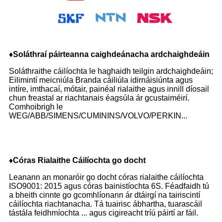
♦
Soláthraí páirteanna caighdeánacha ardchaighdeáin
Soláthraithe cáilíochta le haghaidh teilgin ardchaighdeáin;
Eilimintí meicniúla Branda cáiliúla idirnáisiúnta agus
intíre, imthacaí, mótair, painéal rialaithe agus innill díosail
chun freastal ar riachtanais éagsúla ár gcustaiméirí.
Comhoibrigh le
WEG/ABB/SIMENS/CUMININS/VOLVO/PERKIN...
♦
Córas Rialaithe Cáilíochta go docht
Leanann an monaróir go docht córas rialaithe cáilíochta
ISO9001: 2015 agus córas bainistíochta 6S. Féadfaidh tú
a bheith cinnte go gcomhlíonann ár dtáirgí na tairiscintí
cáilíochta riachtanacha. Tá tuairisc ábhartha, tuarascáil
tástála feidhmíochta ... agus cigireacht tríú páirtí ar fáil.