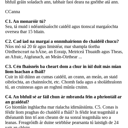
bhfuil gráin soladach ann, tabhair faoi deara na gnéithe atá ann.
CCanna
C1. An monaróir tú?
Sea, tá muid i ndéantúsaíocht caidéil agus tionscal margaíochta
oversea thar 15 bliain.
C2. Cad iad na margaí a onnmhairíonn do chaidéil chucu?
Níos mó ná 20 tír agus limistéar, mar shampla tíortha
Oirdheisceart na hÁise, an Eoraip, Meiriceá Thuaidh agus Theas,
an Afraic, Aigéanach, an Meán-Oirthear ...
C3. Cén fhaisnéis ba cheart dom a chur in iúl duit más mian
liom luachan a fháil?
Cuir in iúl dúinn an cumas caidéil, an ceann, an meán, an staid
oibríochta, an chainníocht, etc. Chomh fada agus a sholáthraíonn
tú, an cruinneas agus an roghnú múnla cruinn.
C4. An bhfuil sé ar fáil chun ár mbranda féin a phriontáil ar
an gcaidéal?
Go hiomlán inghlactha mar rialacha idirnáisiúnta. C5. Conas is
féidir liom praghas do chaidéil a fháil? Is féidir leat teagmháil a
dhéanamh linn trí aon cheann de na sonraí teagmhála seo a
leanas. Freagróidh ár duine seirbhíse pearsanta tú laistigh de 24
uair an chloig.