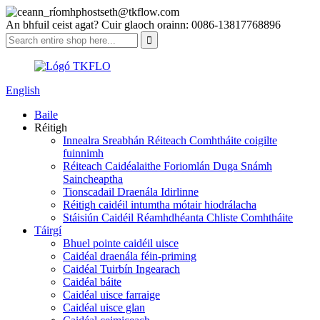
seth@tkflow.com
An bhfuil ceist agat? Cuir glaoch orainn: 0086-13817768896
English
Baile
Réitigh
Innealra Sreabhán Réiteach Comhtháite coigilte
fuinnimh
Réiteach Caidéalaithe Foriomlán Duga Snámh
Saincheaptha
Tionscadail Draenála Idirlinne
Réitigh caidéil intumtha mótair hiodrálacha
Stáisiún Caidéil Réamhdhéanta Chliste Comhtháite
Táirgí
Bhuel pointe caidéil uisce
Caidéal draenála féin-priming
Caidéal Tuirbín Ingearach
Caidéal báite
Caidéal uisce farraige
Caidéal uisce glan