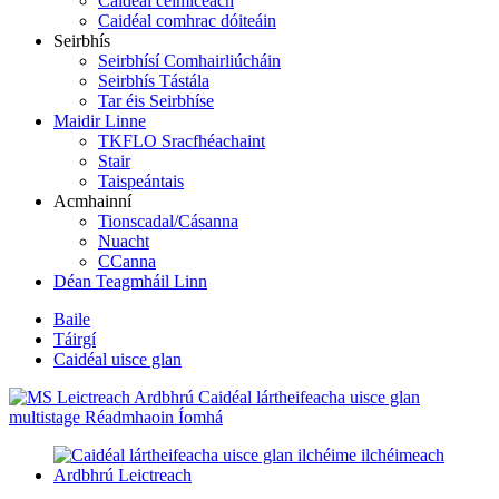
Caidéal ceimiceach
Caidéal comhrac dóiteáin
Seirbhís
Seirbhísí Comhairliúcháin
Seirbhís Tástála
Tar éis Seirbhíse
Maidir Linne
TKFLO Sracfhéachaint
Stair
Taispeántais
Acmhainní
Tionscadal/Cásanna
Nuacht
CCanna
Déan Teagmháil Linn
Baile
Táirgí
Caidéal uisce glan