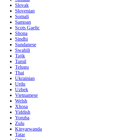
Slovak
Slovenian
Somali
Samoan
Scots Gaelic
Shona
Sindhi
Sundanese
Swahili
Tajik
Tamil
Telugu
Thai
Ukrainian
Urdu
Uzbek
Vietnamese
Welsh
Xhosa
Yiddish
Yoruba
Zulu
Kinyarwanda
Tatar