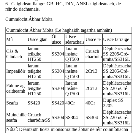
6 . Caighdeán flange: GB, HG, DIN, ANSI caighdeánach, de
réir do riachtanais.
Cumraíocht Ábhar Molta
Cumraíocht Ábhar Molta (Le haghaidh tagartha amháin)
Ól
Uisce
Mír
Uisce glan
Uisce te
Uisce farraige
uisce
séarachais
Iarann ​​​​
Iarann ​​
Déphléacsacha
Cás &
Cruach
teilgthe
SS304
insínte
SS 2205/Cré-
Clúdach
charbóin
HT250
QT500
umha/SS316L
Iarann ​​​​
Iarann ​​
Déphléacsacha
Impeallóir
teilgthe
SS304
insínte
2Cr13
SS 2205/Cré-
HT250
QT500
umha/SS316L
Iarann ​​​​
Iarann ​​
Déphléacsacha
Fáinne ag
teilgthe
SS304
insínte
2Cr13
SS 2205/Cré-
caitheamh
HT250
QT500
umha/SS316L
Duplex SS
Seafta
SS420
SS420
40Cr
40Cr
2205
Déphléacsacha
Muinchille
Cruach
SS304
SS304
SS304
SS 2205/Cré-
seafta
charbóin/SS
umha/SS316L
Nótaí: Déanfaidh liosta mionsonraithe ábhar de réir coinníollacha