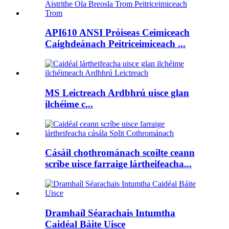
API610 ANSI Próiseas Ceimiceach
Caighdeánach Peitriceimiceach ...
MS Leictreach Ardbhrú uisce glan
ilchéime c...
Cásáil chothrománach scoilte ceann
scríbe uisce farraige lártheifeacha...
Dramhaíl Séarachais Intumtha
Caidéal Báite Uisce