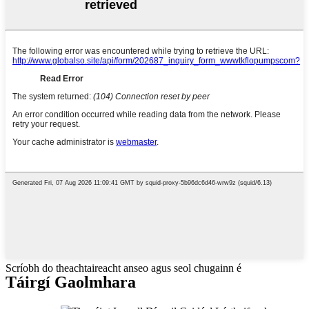
Scríobh do theachtaireacht anseo agus seol chugainn é
Táirgí Gaolmhara