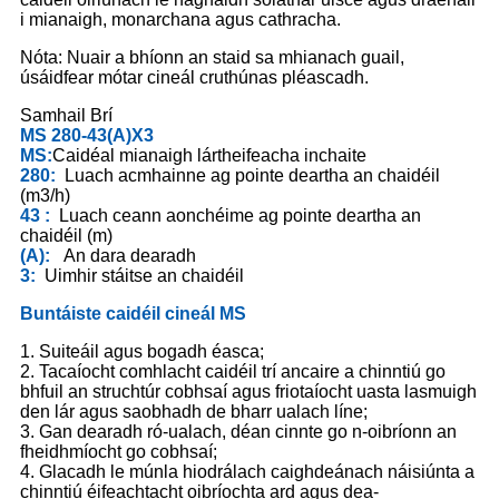
i mianaigh, monarchana agus cathracha.
Nóta: Nuair a bhíonn an staid sa mhianach guail,
úsáidfear mótar cineál cruthúnas pléascadh.
Samhail Brí
MS 280-43(A)X3
MS:
Caidéal mianaigh lártheifeacha inchaite
280:
Luach acmhainne ag pointe deartha an chaidéil
(m3/h)
43 :
Luach ceann aonchéime ag pointe deartha an
chaidéil (m)
(A):
An dara dearadh
3:
Uimhir stáitse an chaidéil
Buntáiste caidéil cineál MS
1. Suiteáil agus bogadh éasca;
2. Tacaíocht comhlacht caidéil trí ancaire a chinntiú go
bhfuil an struchtúr cobhsaí agus friotaíocht uasta lasmuigh
den lár agus saobhadh de bharr ualach líne;
3. Gan dearadh ró-ualach, déan cinnte go n-oibríonn an
fheidhmíocht go cobhsaí;
4. Glacadh le múnla hiodrálach caighdeánach náisiúnta a
chinntiú éifeachtacht oibríochta ard agus dea-