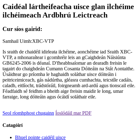
Caidéal lártheifeacha uisce glan ilchéime
ilchéimeach Ardbhrú Leictreach
Cur síos gairid:
Samhail Uimh:XBC-VTP
Is sraith de chaidéil idirleata ilchéime, aonchéime iad Sraith XBC-
VTP, a mhonaraítear i gcomhréir leis an gCaighdeán Náisiúnta
GB6245-2006 is déanaí. D'fheabhsaíomar an dearadh freisin le
tagairt do chaighdeán Cumann Cosanta Dóiteáin na Stát Aontaithe.
Úsáidtear go príomha le haghaidh soláthar uisce dóiteáin i
peitriceimiceach, gás nádúrtha, gléasra cumhachta, teicstíle cadáis,
caladh, eitlíocht, trádstóráil, foirgneamh ard-ardú agus tionscail eile.
Féadfaidh sé feidhm a bheith aige freisin maidir le long, umar
farraige, long dóiteáin agus ócáidí soláthair eile.
Seol ríomhphost chugainn
Íoslódáil mar PDF
Catagóirí
Bhuel pointe caidéil uisce