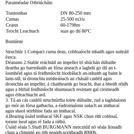
Paraiméadar Oibriúcháin
Trastomhas
DN 80-250 mm
Cumas
25-500 m3/u
Ceann
60-1798m
Teocht Leachtach
suas go dtí 80ºC
Buntáiste
Struchtúr 1.Compact cuma deas, cobhsaíocht mhaith agus suiteáil
éasca.
Déanann 2.Stable reáchtáil an impeller trí shúchán dúbailte
deartha go barrmhaith an fórsa aiseach a laghdú go dtí an t-
íosmhéid agus tá feidhmíocht hiodrálach an-mhaith ag baint le
lann-stíl, tá dromchla inmheánach an chásáil caidéil agus
dromchla an impeller, á chaitheamh go beacht, thar a bheith réidh
agus a bhfuil feidhmíocht shuntasach resistant gal creimeadh
agus éifeachtacht ard.
3. Tá an cás caidéil struchtúrtha toirte dúbailte, rud a laghdaíonn
go mór an fórsa gathacha, a éadromaíonn ualach an imthacaí
agus shaol seirbhíse fada an imthacaí.
4.Bearing úsáid imthacaí SKF agus NSK chun rith cobhsaí,
torann íseal agus ré fada a ráthú.
Úsáid séala 5.Shaft BURGMANN meicniúil nó séala líonadh
chun a chinntiú go rith neamh-sceitheadh ​​8000h.