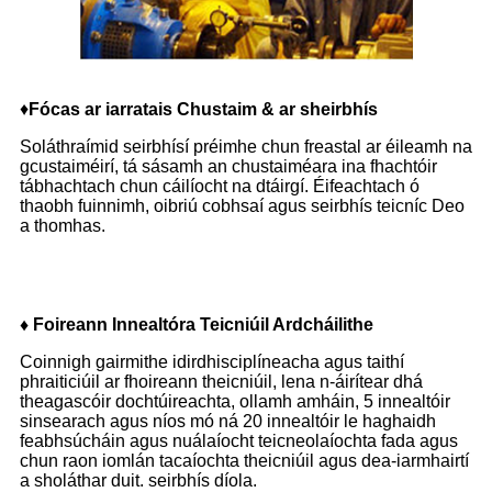
♦
Fócas ar iarratais Chustaim & ar sheirbhís
Soláthraímid seirbhísí préimhe chun freastal ar éileamh na
gcustaiméirí, tá sásamh an chustaiméara ina fhachtóir
tábhachtach chun cáilíocht na dtáirgí. Éifeachtach ó
thaobh fuinnimh, oibriú cobhsaí agus seirbhís teicníc Deo
a thomhas.
♦ Foireann Innealtóra Teicniúil Ardcháilithe
Coinnigh gairmithe idirdhisciplíneacha agus taithí
phraiticiúil ar fhoireann theicniúil, lena n-áirítear dhá
theagascóir dochtúireachta, ollamh amháin, 5 innealtóir
sinsearach agus níos mó ná 20 innealtóir le haghaidh
feabhsúcháin agus nuálaíocht teicneolaíochta fada agus
chun raon iomlán tacaíochta theicniúil agus dea-iarmhairtí
a sholáthar duit. seirbhís díola.