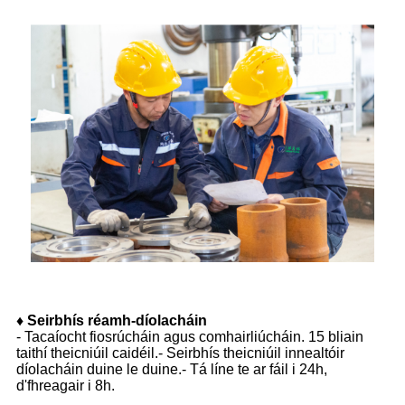
♦
Seirbhís réamh-díolacháin
- Tacaíocht fiosrúcháin agus comhairliúcháin. 15 bliain
taithí theicniúil caidéil.- Seirbhís theicniúil innealtóir
díolacháin duine le duine.- Tá líne te ar fáil i 24h,
d'fhreagair i 8h.