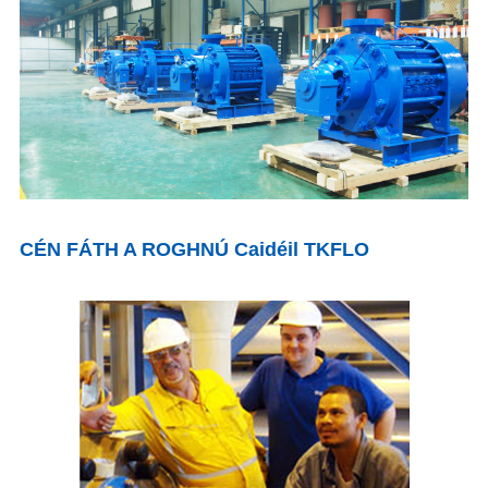
CÉN FÁTH A ROGHNÚ Caidéil TKFLO