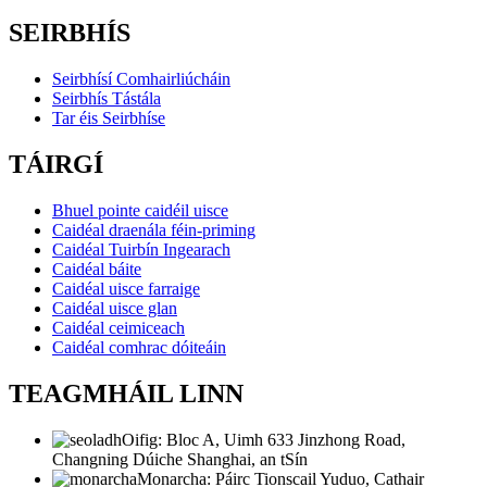
SEIRBHÍS
Seirbhísí Comhairliúcháin
Seirbhís Tástála
Tar éis Seirbhíse
TÁIRGÍ
Bhuel pointe caidéil uisce
Caidéal draenála féin-priming
Caidéal Tuirbín Ingearach
Caidéal báite
Caidéal uisce farraige
Caidéal uisce glan
Caidéal ceimiceach
Caidéal comhrac dóiteáin
TEAGMHÁIL LINN
Oifig: Bloc A, Uimh 633 Jinzhong Road,
Changning Dúiche Shanghai, an tSín
Monarcha: Páirc Tionscail Yuduo, Cathair