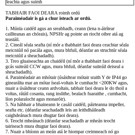
leachta agus suímh
TABHAIR FAOI DEARA roimh ordú
Paraiméadair is gá a chur isteach ar ordú
.
1. Múnla caidéil agus an sreabhadh, ceann (lena n-áirítear
caillteanas an chórais), NPSHr ag pointe an riocht oibre atá ag
teastáil.
2. Cineál séala seafta (ní mór a thabhairt faoi deara ceachtar séala
meicniúil nó pacála agus, mura bhfuil, déanfar an struchtúr séala
meicniúil a sheachadadh).
3. Treo gluaiseachta an chaidéil (ní mór a thabhairt faoi deara i
gcás suiteáil CCW agus, mura bhfuil, déanfar suiteáil deiseal a
sheachadadh).
4. Paraiméadair an mhótair (úsáidtear mótair sraith Y de IP44 go
ginearálta mar an mótar íseal-voltais le cumhacht <200KW agus,
nuair a úsáidtear ceann ardvoltais, tabhair faoi deara le do thoil a
voltas, rátáil cosanta, rang inslithe, bealach fuaraithe , cumhacht,
líon polaraíocht agus monaróir).
5. Na hábhair a bhaineann le casáil caidéil, páirteanna impeller,
seafta etc. (déanfar seachadadh leis an leithdháileadh
caighdeánach mura dtugtar faoi deara).
6. Teocht mheánach (déanfar seachadadh ar mheán teocht
tairiseach mura dtugtar faoi deara).
7. Nuair a bhíonn an meán atá le hiompar creimneach nó go