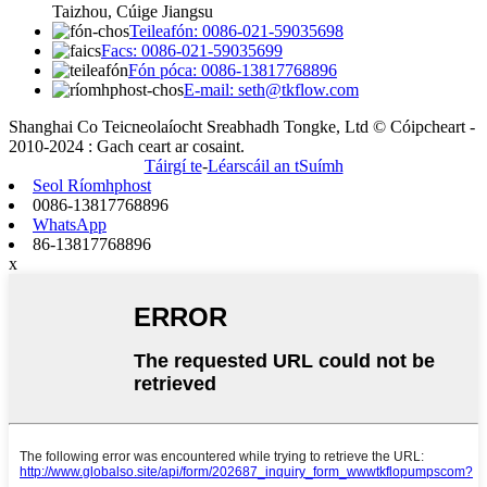
Taizhou, Cúige Jiangsu
Teileafón: 0086-021-59035698
Facs: 0086-021-59035699
Fón póca: 0086-13817768896
E-mail: seth@tkflow.com
Shanghai Co Teicneolaíocht Sreabhadh Tongke, Ltd © Cóipcheart -
2010-2024 : Gach ceart ar cosaint.
Táirgí te
-
Léarscáil an tSuímh
Seol Ríomhphost
0086-13817768896
WhatsApp
86-13817768896
x