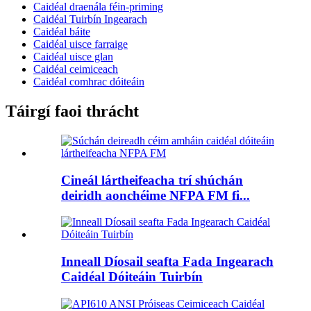
Caidéal draenála féin-priming
Caidéal Tuirbín Ingearach
Caidéal báite
Caidéal uisce farraige
Caidéal uisce glan
Caidéal ceimiceach
Caidéal comhrac dóiteáin
Táirgí faoi thrácht
Cineál lártheifeacha trí shúchán
deiridh aonchéime NFPA FM fi...
Inneall Díosail seafta Fada Ingearach
Caidéal Dóiteáin Tuirbín