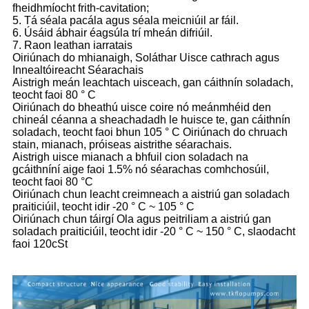
fheidhmíocht frith-cavitation;
5. Tá séala pacála agus séala meicniúil ar fáil.
6. Úsáid ábhair éagsúla trí mheán difriúil.
7. Raon leathan iarratais
Oiriúnach do mhianaigh, Soláthar Uisce cathrach agus
Innealtóireacht Séarachais
Aistrigh meán leachtach uisceach, gan cáithnín soladach,
teocht faoi 80 ° C
Oiriúnach do bheathú uisce coire nó meánmhéid den
chineál céanna a sheachadadh le huisce te, gan cáithnín
soladach, teocht faoi bhun 105 ° C Oiriúnach do chruach
stain, mianach, próiseas aistrithe séarachais.
Aistrigh uisce mianach a bhfuil cion soladach na
gcáithníní aige faoi 1.5% nó séarachas comhchosúil,
teocht faoi 80 °C
Oiriúnach chun leacht creimneach a aistriú gan soladach
praiticiúil, teocht idir -20 ° C ~ 105 ° C
Oiriúnach chun táirgí Ola agus peitriliam a aistriú gan
soladach praiticiúil, teocht idir -20 ° C ~ 150 ° C, slaodacht
faoi 120cSt