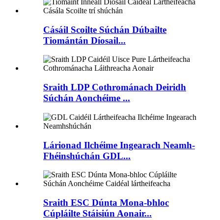
Cásáil Scoilte Súchán Dúbailte
Tiomántán Díosail...
Sraith LDP Cothrománach Deiridh
Súchán Aonchéime ...
Lárionad Ilchéime Ingearach Neamh-
Fhéinshúchán GDL...
Sraith ESC Dúnta Mona-bhloc
Cúpláilte Stáisiún Aonair...