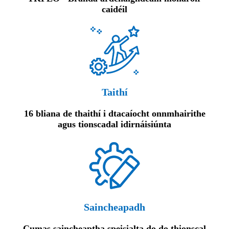
caidéil
Taithí
16 bliana de thaithí i dtacaíocht onnmhairithe
agus tionscadal idirnáisiúnta
Saincheapadh
Cumas saincheaptha speisialta do do thionscal