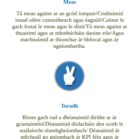
Meas
Tá meas againn ar an gcód iompair/Cruthaímid
ionad oibre cuimsitheach agus éagsúil/Caitear le
gach fostaí le meas agus le dínit/Tá meas againn ar
thuairimí agus ar mhothúcháin daoine eile/Agus
machnaímid ar thionchar ár bhfocal agus ár
ngníomhartha.
Toradh
Bíonn gach rud a dhéanaimid dírithe ar ár
gcustaiméirí/Déanaimid díolacháin den scoth le
nuálaíocht réamhghníomhach/ Déanaimid ár
ndícheall go gníomhach ár KPI féin agus ár