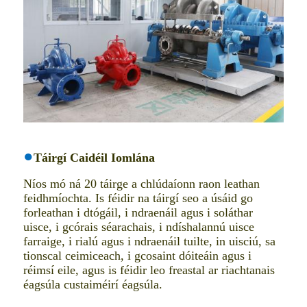
●
Táirgí Caidéil Iomlána
Níos mó ná 20 táirge a chlúdaíonn raon leathan
feidhmíochta. Is féidir na táirgí seo a úsáid go
forleathan i dtógáil, i ndraenáil agus i soláthar
uisce, i gcórais séarachais, i ndíshalannú uisce
farraige, i rialú agus i ndraenáil tuilte, in uisciú, sa
tionscal ceimiceach, i gcosaint dóiteáin agus i
réimsí eile, agus is féidir leo freastal ar riachtanais
éagsúla custaiméirí éagsúla.