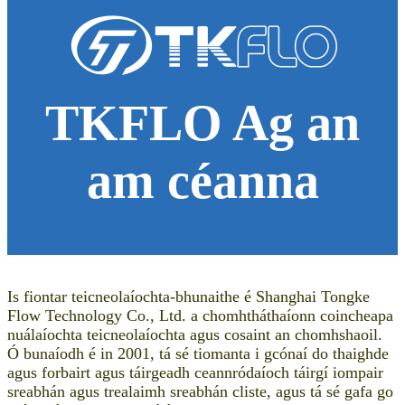
TKFLO Ag an
am céanna
Is fiontar teicneolaíochta-bhunaithe é Shanghai Tongke
Flow Technology Co., Ltd. a chomhtháthaíonn coincheapa
nuálaíochta teicneolaíochta agus cosaint an chomhshaoil.
Ó bunaíodh é in 2001, tá sé tiomanta i gcónaí do thaighde
agus forbairt agus táirgeadh ceannródaíoch táirgí iompair
sreabhán agus trealaimh sreabhán cliste, agus tá sé gafa go