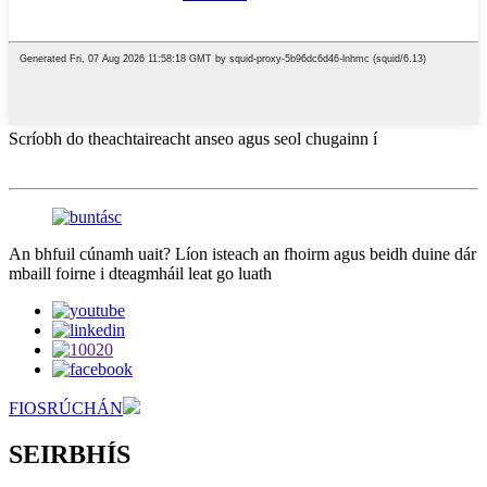
Scríobh do theachtaireacht anseo agus seol chugainn í
An bhfuil cúnamh uait? Líon isteach an fhoirm agus beidh duine dár
mbaill foirne i dteagmháil leat go luath
FIOSRÚCHÁN
SEIRBHÍS