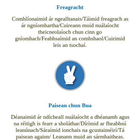
Freagracht
Comhlíonaimid ár ngealltanais/Táimid freagrach as
ár ngníomhartha/Cuireann muid nuálaíocht
theicneolaíoch chun cinn go
gníomhach/Feabhsaímid an comhshaol/Cuirimid
leis an tsochaí.
Paisean chun Bua
Déanaimid ár ndícheall nuálaíocht a dhéanamh agus
na réitigh is fearr a sholáthar/Dírímid ar fheabhsú
leanúnach/Sáraímid ionchais na gcustaiméirí/Tá
paisean againn/ Leanann muid an sármhaitheas.