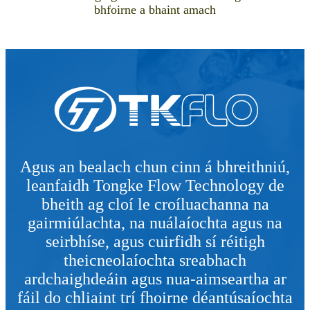
bhfoirne a bhaint amach
Agus an bealach chun cinn á bhreithniú,
leanfaidh Tongke Flow Technology de
bheith ag cloí le croíluachanna na
gairmiúlachta, na nuálaíochta agus na
seirbhíse, agus cuirfidh sí réitigh
theicneolaíochta sreabhach
ardchaighdeáin agus nua-aimseartha ar
fáil do chliaint trí fhoirne déantúsaíochta