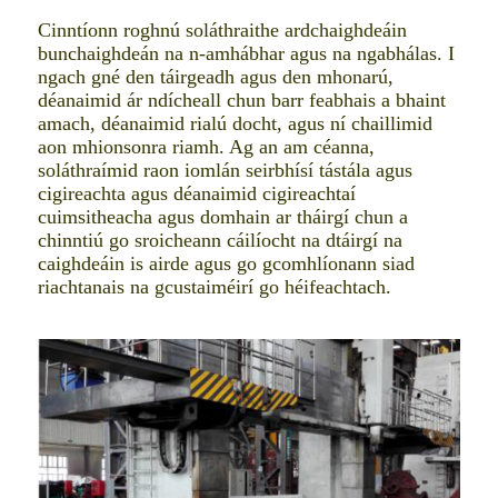
Cinntíonn roghnú soláthraithe ardchaighdeáin
bunchaighdeán na n-amhábhar agus na ngabhálas. I
ngach gné den táirgeadh agus den mhonarú,
déanaimid ár ndícheall chun barr feabhais a bhaint
amach, déanaimid rialú docht, agus ní chaillimid
aon mhionsonra riamh. Ag an am céanna,
soláthraímid raon iomlán seirbhísí tástála agus
cigireachta agus déanaimid cigireachtaí
cuimsitheacha agus domhain ar tháirgí chun a
chinntiú go sroicheann cáilíocht na dtáirgí na
caighdeáin is airde agus go gcomhlíonann siad
riachtanais na gcustaiméirí go héifeachtach.