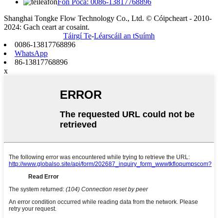
Fón Póca: 0086-13817768896
Shanghai Tongke Flow Technology Co., Ltd. © Cóipcheart - 2010-
2024: Gach ceart ar cosaint.
Táirgí Te
-
Léarscáil an tSuímh
0086-13817768896
WhatsApp
86-13817768896
x