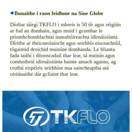
●
Bunaithe i raon feidhme na Síne Globe
Díoltar táirgí TKFLO i mbreis is 50 tír agus réigiún
ar fud an domhain, agus muid i gcomhar le
príomhchomhlachtaí innealtóireachta idirnáisiúnta.
Dírithe ar theicneolaíocht agus seirbhís eisceachtúil,
tógaimid droichid muiníne domhanda. Le blianta
fada taithí i dtionscadail thar lear, tá muinín agus
comhoibriú idirnáisiúnta bainte amach againn, ag
cruthú eispéiris seirbhíse nua saincheaptha atá
oiriúnaithe dár gcliaint thar lear.