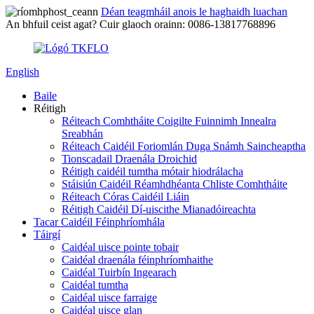
Déan teagmháil anois le haghaidh luachan
An bhfuil ceist agat? Cuir glaoch orainn: 0086-13817768896
English
Baile
Réitigh
Réiteach Comhtháite Coigilte Fuinnimh Innealra
Sreabhán
Réiteach Caidéil Foriomlán Duga Snámh Saincheaptha
Tionscadail Draenála Droichid
Réitigh caidéil tumtha mótair hiodrálacha
Stáisiún Caidéil Réamhdhéanta Chliste Comhtháite
Réiteach Córas Caidéil Liáin
Réitigh Caidéil Dí-uiscithe Mianadóireachta
Tacar Caidéil Féinphríomhála
Táirgí
Caidéal uisce pointe tobair
Caidéal draenála féinphríomhaithe
Caidéal Tuirbín Ingearach
Caidéal tumtha
Caidéal uisce farraige
Caidéal uisce glan