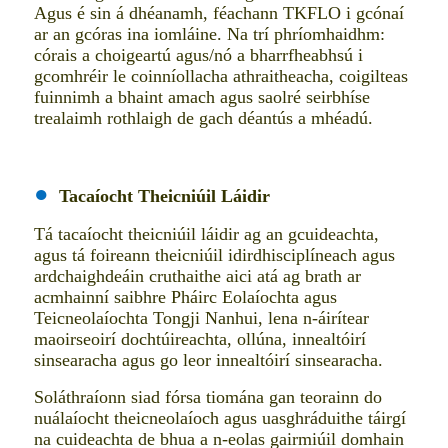
Agus é sin á dhéanamh, féachann TKFLO i gcónaí
ar an gcóras ina iomláine. Na trí phríomhaidhm:
córais a choigeartú agus/nó a bharrfheabhsú i
gcomhréir le coinníollacha athraitheacha, coigilteas
fuinnimh a bhaint amach agus saolré seirbhíse
trealaimh rothlaigh de gach déantús a mhéadú.
●
Tacaíocht Theicniúil Láidir
Tá tacaíocht theicniúil láidir ag an gcuideachta,
agus tá foireann theicniúil idirdhisciplíneach agus
ardchaighdeáin cruthaithe aici atá ag brath ar
acmhainní saibhre Pháirc Eolaíochta agus
Teicneolaíochta Tongji Nanhui, lena n-áirítear
maoirseoirí dochtúireachta, ollúna, innealtóirí
sinsearacha agus go leor innealtóirí sinsearacha.
Soláthraíonn siad fórsa tiomána gan teorainn do
nuálaíocht theicneolaíoch agus uasghráduithe táirgí
na cuideachta de bhua a n-eolas gairmiúil domhain