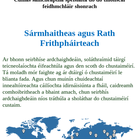
feidhmchláir shonrach
Sármhaitheas agus Rath
Frithpháirteach
Ar bhonn seirbhíse ardchaighdeáin, soláthraímid táirgí
teicneolaíochta éifeachtúla agus den scoth do chustaiméirí.
Tá moladh mór faighte ag ár dtáirgí ó chustaiméirí le
blianta fada. Agus chun muinín chuideachtaí
innealtóireachta cáilíochta idirnáisiúnta a fháil, caidreamh
comhoibritheach a bhaint amach, chun seirbhís
ardchaighdeáin níos tráthúla a sholáthar do chustaiméirí
custaim.