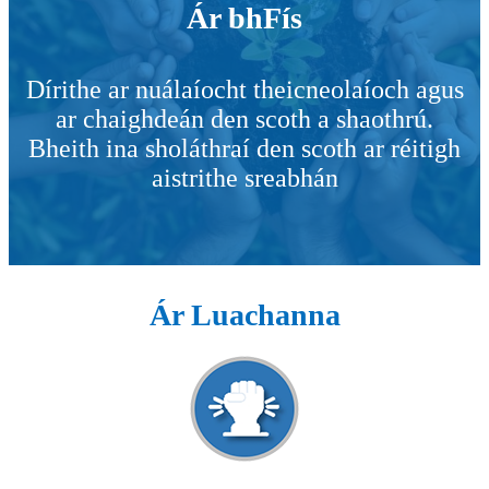
Ár bhFís
Dírithe ar nuálaíocht theicneolaíoch agus
ar chaighdeán den scoth a shaothrú.
Bheith ina sholáthraí den scoth ar réitigh
aistrithe sreabhán
Ár Luachanna