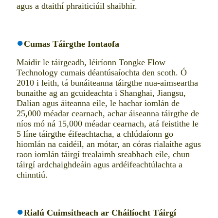
agus a dtaithí phraiticiúil shaibhir.
●
Cumas Táirgthe Iontaofa
Maidir le táirgeadh, léiríonn Tongke Flow
Technology cumais déantúsaíochta den scoth. Ó
2010 i leith, tá bunáiteanna táirgthe nua-aimseartha
bunaithe ag an gcuideachta i Shanghai, Jiangsu,
Dalian agus áiteanna eile, le hachar iomlán de
25,000 méadar cearnach, achar áiseanna táirgthe de
níos mó ná 15,000 méadar cearnach, atá feistithe le
5 líne táirgthe éifeachtacha, a chlúdaíonn go
hiomlán na caidéil, an mótar, an córas rialaithe agus
raon iomlán táirgí trealaimh sreabhach eile, chun
táirgí ardchaighdeáin agus ardéifeachtúlachta a
chinntiú.
●
Rialú Cuimsitheach ar Cháilíocht Táirgí