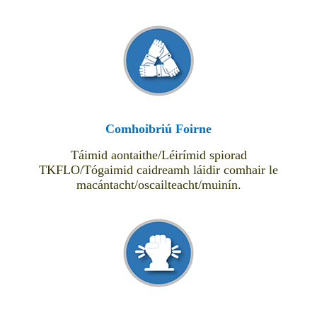
Comhoibriú Foirne
Táimid aontaithe/Léirímid spiorad
TKFLO/Tógaimid caidreamh láidir comhair le
macántacht/oscailteacht/muinín.