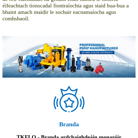
éifeachtach tionscadal fiontraíochta agus staid bua-bua a
bhaint amach maidir le sochair eacnamaíocha agus
comhshaoil.
Branda
TKFLO - Branda ardchaighdeáin monaróir