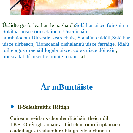
Úsáidte go forleathan le haghaidh
Soláthar uisce foirgnimh
,
Soláthar uisce tionsclaíoch
,
Uisciúcháin
talmhaíochta
,
Diúscairt séarachais
,
Stáisiún caidéil
,
Soláthar
uisce uirbeach
,
Tionscadal díshalannú uisce farraige
,
Rialú
tuilte agus draenáil logála uisce
,
córas uisce dóiteáin
,
tionscadal dí-uiscithe pointe tobair
, srl
Ár mBuntáiste
●
Il-Soláthraithe Réitigh
Cuireann seirbhís chomhairliúcháin theicniúil
TKFLO réitigh aonair ar fáil chun oibriú optamach
caidéil agus trealaimh rothlaigh eile a chinntiú.