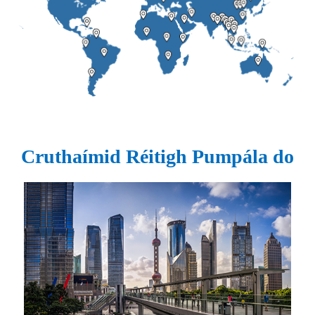
Cruthaímid Réitigh Pumpála do