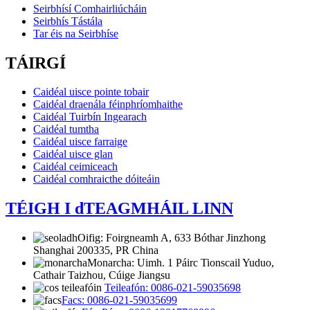
Seirbhísí Comhairliúcháin
Seirbhís Tástála
Tar éis na Seirbhíse
TÁIRGÍ
Caidéal uisce pointe tobair
Caidéal draenála féinphríomhaithe
Caidéal Tuirbín Ingearach
Caidéal tumtha
Caidéal uisce farraige
Caidéal uisce glan
Caidéal ceimiceach
Caidéal comhraicthe dóiteáin
TÉIGH I dTEAGMHÁIL LINN
Oifig: Foirgneamh A, 633 Bóthar Jinzhong
Shanghai 200335, PR China
Monarcha: Uimh. 1 Páirc Tionscail Yuduo,
Cathair Taizhou, Cúige Jiangsu
Teileafón: 0086-021-59035698
Facs: 0086-021-59035699