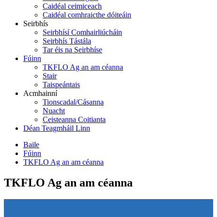
Caidéal ceimiceach
Caidéal comhraicthe dóiteáin
Seirbhís
Seirbhísí Comhairliúcháin
Seirbhís Tástála
Tar éis na Seirbhíse
Fúinn
TKFLO Ag an am céanna
Stair
Taispeántais
Acmhainní
Tionscadal/Cásanna
Nuacht
Ceisteanna Coitianta
Déan Teagmháil Linn
Baile
Fúinn
TKFLO Ag an am céanna
TKFLO Ag an am céanna