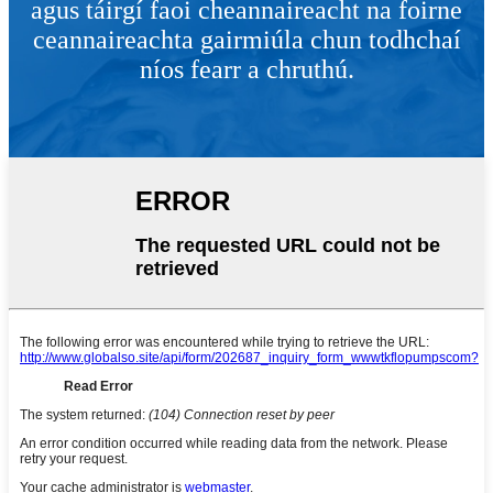
agus táirgí faoi cheannaireacht na foirne
ceannaireachta gairmiúla chun todhchaí
níos fearr a chruthú.