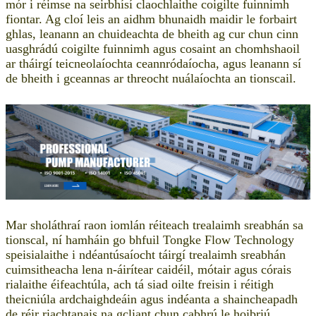
mór i réimse na seirbhísí claochlaithe coigilte fuinnimh
fiontar. Ag cloí leis an aidhm bhunaidh maidir le forbairt
ghlas, leanann an chuideachta de bheith ag cur chun cinn
uasghrádú coigilte fuinnimh agus cosaint an chomhshaoil ​​
ar tháirgí teicneolaíochta ceannródaíocha, agus leanann sí
de bheith i gceannas ar threocht nuálaíochta an tionscail.
Mar sholáthraí raon iomlán réiteach trealaimh sreabhán sa
tionscal, ní hamháin go bhfuil Tongke Flow Technology
speisialaithe i ndéantúsaíocht táirgí trealaimh sreabhán
cuimsitheacha lena n-áirítear caidéil, mótair agus córais
rialaithe éifeachtúla, ach tá siad oilte freisin i réitigh
theicniúla ardchaighdeáin agus indéanta a shaincheapadh
de réir riachtanais na gcliant chun cabhrú le hoibriú