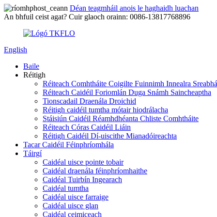
Déan teagmháil anois le haghaidh luachan
An bhfuil ceist agat? Cuir glaoch orainn: 0086-13817768896
English
Baile
Réitigh
Réiteach Comhtháite Coigilte Fuinnimh Innealra Sreabh
Réiteach Caidéil Foriomlán Duga Snámh Saincheaptha
Tionscadail Draenála Droichid
Réitigh caidéil tumtha mótair hiodrálacha
Stáisiún Caidéil Réamhdhéanta Chliste Comhtháite
Réiteach Córas Caidéil Liáin
Réitigh Caidéil Dí-uiscithe Mianadóireachta
Tacar Caidéil Féinphríomhála
Táirgí
Caidéal uisce pointe tobair
Caidéal draenála féinphríomhaithe
Caidéal Tuirbín Ingearach
Caidéal tumtha
Caidéal uisce farraige
Caidéal uisce glan
Caidéal ceimiceach