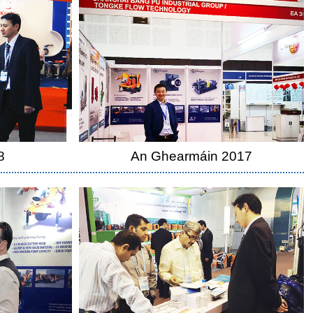
8
An Ghearmáin 2017