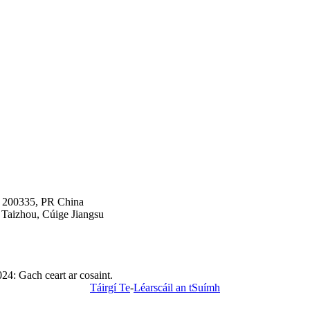
i 200335, PR China
 Taizhou, Cúige Jiangsu
4: Gach ceart ar cosaint.
Táirgí Te
-
Léarscáil an tSuímh