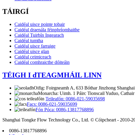
TÁIRGÍ
Caidéal uisce pointe tobair
Caidéal draenála féinphríomhaithe
Caidéal Tuirbín Ingearach
Caidéal tumtha
Caidéal uisce farraige
Caidéal uisce glan
Caidéal ceimiceach
Caidéal comhraicthe dóiteáin
TÉIGH I dTEAGMHÁIL LINN
Oifig: Foirgneamh A, 633 Bóthar Jinzhong Shangha
Monarcha: Uimh. 1 Páirc Tionscail Yuduo, Cathair
Teileafón: 0086-021-59035698
Facs: 0086-021-59035699
Fón Póca: 0086-13817768896
Shanghai Tongke Flow Technology Co., Ltd. © Cóipcheart - 2010-202
0086-13817768896