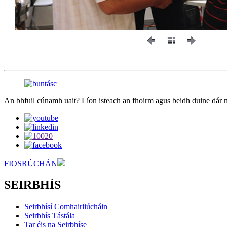
An bhfuil cúnamh uait? Líon isteach an fhoirm agus beidh duine dár mb
FIOSRÚCHÁN
SEIRBHÍS
Seirbhísí Comhairliúcháin
Seirbhís Tástála
Tar éis na Seirbhíse