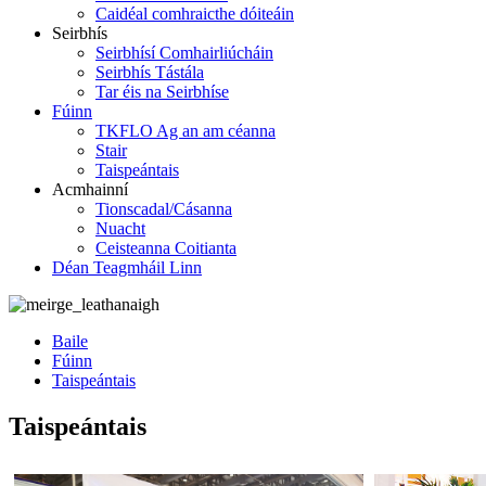
Caidéal comhraicthe dóiteáin
Seirbhís
Seirbhísí Comhairliúcháin
Seirbhís Tástála
Tar éis na Seirbhíse
Fúinn
TKFLO Ag an am céanna
Stair
Taispeántais
Acmhainní
Tionscadal/Cásanna
Nuacht
Ceisteanna Coitianta
Déan Teagmháil Linn
Baile
Fúinn
Taispeántais
Taispeántais