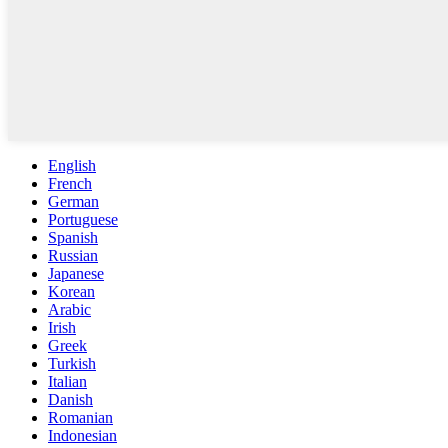
English
French
German
Portuguese
Spanish
Russian
Japanese
Korean
Arabic
Irish
Greek
Turkish
Italian
Danish
Romanian
Indonesian