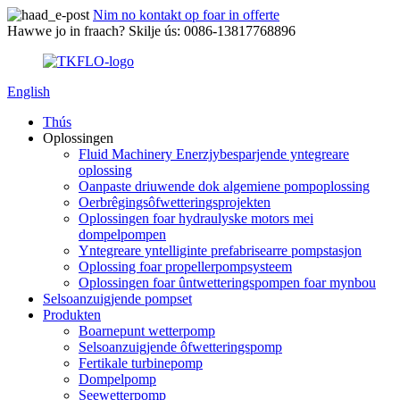
Nim no kontakt op foar in offerte
Hawwe jo in fraach? Skilje ús: 0086-13817768896
English
Thús
Oplossingen
Fluid Machinery Enerzjybesparjende yntegreare
oplossing
Oanpaste driuwende dok algemiene pompoplossing
Oerbrêgingsôfwetteringsprojekten
Oplossingen foar hydraulyske motors mei
dompelpompen
Yntegreare yntelliginte prefabrisearre pompstasjon
Oplossing foar propellerpompsysteem
Oplossingen foar ûntwetteringspompen foar mynbou
Selsoanzuigjende pompset
Produkten
Boarnepunt wetterpomp
Selsoanzuigjende ôfwetteringspomp
Fertikale turbinepomp
Dompelpomp
Seewetterpomp