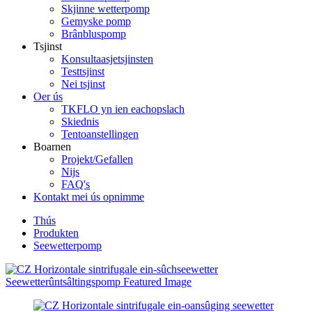
Skjinne wetterpomp
Gemyske pomp
Brânbluspomp
Tsjinst
Konsultaasjetsjinsten
Testtsjinst
Nei tsjinst
Oer ús
TKFLO yn ien eachopslach
Skiednis
Tentoanstellingen
Boarnen
Projekt/Gefallen
Nijs
FAQ's
Kontakt mei ús opnimme
Thús
Produkten
Seewetterpomp