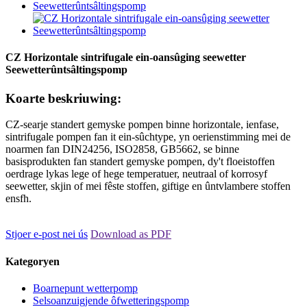
CZ Horizontale sintrifugale ein-oansûging seewetter
Seewetterûntsâltingspomp
Koarte beskriuwing:
CZ-searje standert gemyske pompen binne horizontale, ienfase,
sintrifugale pompen fan it ein-sûchtype, yn oerienstimming mei de
noarmen fan DIN24256, ISO2858, GB5662, se binne
basisprodukten fan standert gemyske pompen, dy't floeistoffen
oerdrage lykas lege of hege temperatuer, neutraal of korrosyf
seewetter, skjin of mei fêste stoffen, giftige en ûntvlambere stoffen
ensfh.
Stjoer e-post nei ús
Download as PDF
Kategoryen
Boarnepunt wetterpomp
Selsoanzuigjende ôfwetteringspomp