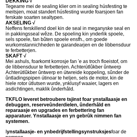
DEKKING √
Tegearre mei de sealing klier om in sealing húsfesting te
meitsjen, moat standert húsfesting wurde foarsjoen fan
ferskate soarten sealtypen.
AKSELING √
Neffens ferskillend doel kin de seal in meganyske seal en
in pakkingsseal wêze. De spoeling kin ynderlik spoele,
sels spoele, fan bûten spoele ensfh., om goede
wurkomstannichheden te garandearjen en de libbensduur
te ferbetterjen.
SKAFT √
Mei ashuls, foarkomt korrosje fan 'e as troch floeistof, om
de libbensduur te ferbetterjen. Achterútlûkber ûntwerp
Achterútlûkber ûntwerp en útwreide koppeling, sûnder de
ûntladingspipen útinoar te heljen, sels de motor, kin de
hiele rotor útlutsen wurde, ynklusyf waaier, lagers en
asdichtingen, maklik ûnderhâld.
TKFLO leveret betroubere tsjinst foar ynstallaasje en
debuggen, reserveûnderdielen, ûnderhâld en
reparaasje en upgrades en ferbettering fan
apparatuer. Ynstallaasje en yn gebrûk nimmen fan
systemen.
I
ynstallaasje- en ynbedrijfstellingsynstruksjes
foar de