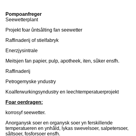
Pompoanfreger
Seewetterplant
Projekt foar ûntsâlting fan seewetter
Raffinaderij of stielfabryk
Enerzjysintrale
Meitsjen fan papier, pulp, apotheek, iten, sûker ensfh.
Raffinaderij
Petrogemyske yndustry
Koalferwurkingsyndustry en leechtemperatuerprojekt
Foar oerdragen:
korrosyf seewetter.
Anorganysk soer en organysk soer yn ferskillende
temperatueren en ynhâld, lykas swevelsoer, salpetersoer,
sâltsoer, fosforsoer ensfh.