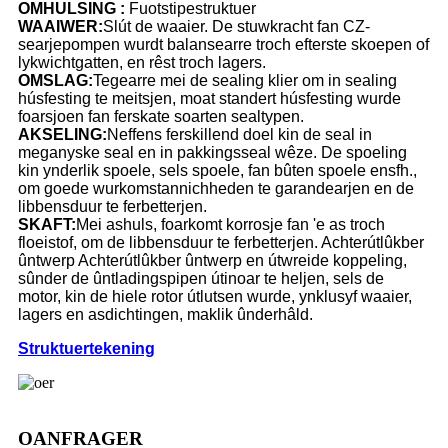
OMHULSING
:
Fuotstipestruktuer
WAAIWER:
Slút de waaier. De stuwkracht fan CZ-
searjepompen wurdt balansearre troch efterste skoepen of
lykwichtgatten, en rêst troch lagers.
OMSLAG:
Tegearre mei de sealing klier om in sealing
húsfesting te meitsjen, moat standert húsfesting wurde
foarsjoen fan ferskate soarten sealtypen.
AKSELING:
Neffens ferskillend doel kin de seal in
meganyske seal en in pakkingsseal wêze. De spoeling
kin ynderlik spoele, sels spoele, fan bûten spoele ensfh.,
om goede wurkomstannichheden te garandearjen en de
libbensduur te ferbetterjen.
SKAFT:
Mei ashuls, foarkomt korrosje fan 'e as troch
floeistof, om de libbensduur te ferbetterjen. Achterútlûkber
ûntwerp Achterútlûkber ûntwerp en útwreide koppeling,
sûnder de ûntladingspipen útinoar te heljen, sels de
motor, kin de hiele rotor útlutsen wurde, ynklusyf waaier,
lagers en asdichtingen, maklik ûnderhâld.
Struktuertekening
OANFRAGER