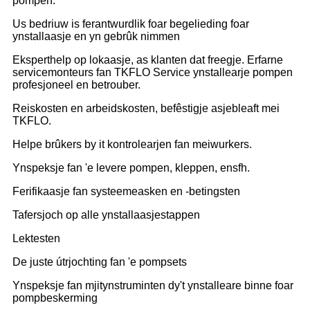
pompen.
Us bedriuw is ferantwurdlik foar begelieding foar
ynstallaasje en yn gebrûk nimmen
Eksperthelp op lokaasje, as klanten dat freegje. Erfarne
servicemonteurs fan TKFLO Service ynstallearje pompen
profesjoneel en betrouber.
Reiskosten en arbeidskosten, befêstigje asjebleaft mei
TKFLO.
Helpe brûkers by it kontrolearjen fan meiwurkers.
Ynspeksje fan 'e levere pompen, kleppen, ensfh.
Ferifikaasje fan systeemeasken en -betingsten
Tafersjoch op alle ynstallaasjestappen
Lektesten
De juste útrjochting fan 'e pompsets
Ynspeksje fan mjitynstruminten dy't ynstalleare binne foar
pompbeskerming