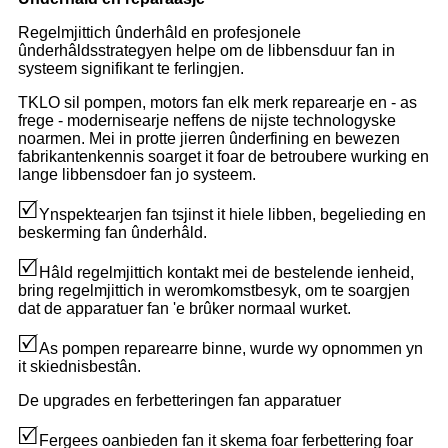
Regelmjittich ûnderhâld en profesjonele
ûnderhâldsstrategyen helpe om de libbensduur fan in
systeem signifikant te ferlingjen.
TKLO sil pompen, motors fan elk merk reparearje en - as
frege - modernisearje neffens de nijste technologyske
noarmen. Mei in protte jierren ûnderfining en bewezen
fabrikantenkennis soarget it foar de betroubere wurking en
lange libbensdoer fan jo systeem.
Ynspektearjen fan tsjinst it hiele libben, begelieding en
beskerming fan ûnderhâld.
Hâld regelmjittich kontakt mei de bestelende ienheid,
bring regelmjittich in weromkomstbesyk, om te soargjen
dat de apparatuer fan 'e brûker normaal wurket.
As pompen reparearre binne, wurde wy opnommen yn
it skiednisbestân.
De upgrades en ferbetteringen fan apparatuer
Fergees oanbieden fan it skema foar ferbettering foar