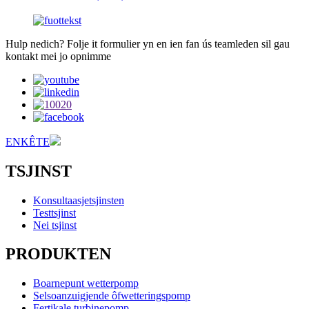
Hulp nedich? Folje it formulier yn en ien fan ús teamleden sil gau
kontakt mei jo opnimme
ENKÊTE
TSJINST
Konsultaasjetsjinsten
Testtsjinst
Nei tsjinst
PRODUKTEN
Boarnepunt wetterpomp
Selsoanzuigjende ôfwetteringspomp
Fertikale turbinepomp