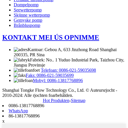
Dompelpomp
Seewetterpomp
Skjinne wetterpomp
Gemyske pomp
Brânbluspomp
KONTAKT MEI ÚS OPNIMME
Kantoar: Gebou A, 633 Jinzhong Road Shanghai
200335, PR Sina
Fabriek: No.. 1 Yuduo Industrial Park, Taizhou City,
Jiangsu Provinsje
Telefoan: 0086-021-59035698
Faks: 0086-021-59035699
Mobyl: 0086-13817768896
Shanghai Tongke Flow Technology Co., Ltd. © Auteursrjocht -
2010-2024: Alle rjochten foarbehâlden.
Hot Produkten
-
Sitemap
0086-13817768896
WhatsApp
86-13817768896
x