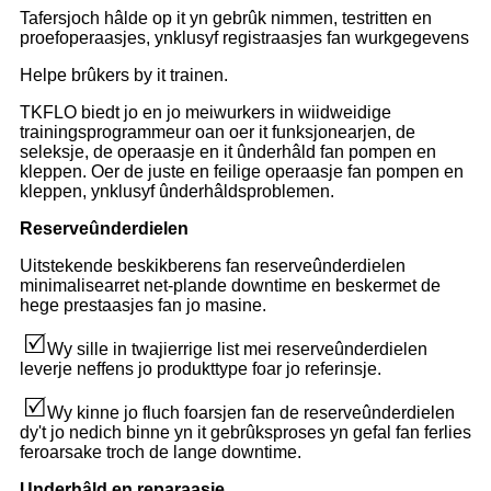
Tafersjoch hâlde op it yn gebrûk nimmen, testritten en
proefoperaasjes, ynklusyf registraasjes fan wurkgegevens
Helpe brûkers by it trainen.
TKFLO biedt jo en jo meiwurkers in wiidweidige
trainingsprogrammeur oan oer it funksjonearjen, de
seleksje, de operaasje en it ûnderhâld fan pompen en
kleppen. Oer de juste en feilige operaasje fan pompen en
kleppen, ynklusyf ûnderhâldsproblemen.
Reserveûnderdielen
Uitstekende beskikberens fan reserveûnderdielen
minimalisearret net-plande downtime en beskermet de
hege prestaasjes fan jo masine.
Wy sille in twajierrige list mei reserveûnderdielen
leverje neffens jo produkttype foar jo referinsje.
Wy kinne jo fluch foarsjen fan de reserveûnderdielen
dy't jo nedich binne yn it gebrûksproses yn gefal fan ferlies
feroarsake troch de lange downtime.
Underhâld en reparaasje