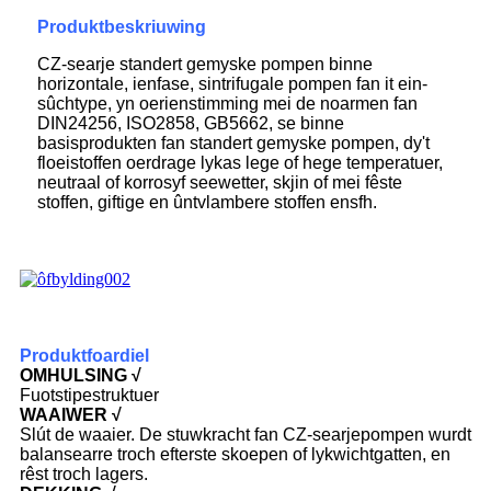
Produktbeskriuwing
CZ-searje standert gemyske pompen binne
horizontale, ienfase, sintrifugale pompen fan it ein-
sûchtype, yn oerienstimming mei de noarmen fan
DIN24256, ISO2858, GB5662, se binne
basisprodukten fan standert gemyske pompen, dy't
floeistoffen oerdrage lykas lege of hege temperatuer,
neutraal of korrosyf seewetter, skjin of mei fêste
stoffen, giftige en ûntvlambere stoffen ensfh.
Produktfoardiel
OMHULSING
√
Fuotstipestruktuer
WAAIWER √
Slút de waaier. De stuwkracht fan CZ-searjepompen wurdt
balansearre troch efterste skoepen of lykwichtgatten, en
rêst troch lagers.