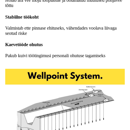
Hoiab ära vee mõju tööplatsile ja ootamatud muutused põhjavee
tõttu
Stabiilne töökoht
Valmistab ette pinnase ehituseks, vähendades voolava liivaga
seotud riske
Kaevetööde ohutus
Pakub kuivi töötingimusi personali ohutuse tagamiseks