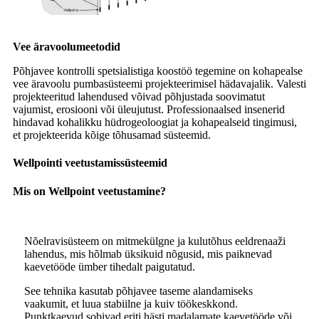
Vee äravoolumeetodid
Põhjavee kontrolli spetsialistiga koostöö tegemine on kohapealse
vee äravoolu pumbasüsteemi projekteerimisel hädavajalik. Valesti
projekteeritud lahendused võivad põhjustada soovimatut
vajumist, erosiooni või üleujutust. Professionaalsed insenerid
hindavad kohalikku hüdrogeoloogiat ja kohapealseid tingimusi,
et projekteerida kõige tõhusamad süsteemid.
Wellpointi veetustamissüsteemid
Mis on Wellpoint veetustamine?
Nõelravisüsteem on mitmekülgne ja kulutõhus eeldrenaaži
lahendus, mis hõlmab üksikuid nõgusid, mis paiknevad
kaevetööde ümber tihedalt paigutatud.
See tehnika kasutab põhjavee taseme alandamiseks
vaakumit, et luua stabiilne ja kuiv töökeskkond.
Punktkaevud sobivad eriti hästi madalamate kaevetööde või