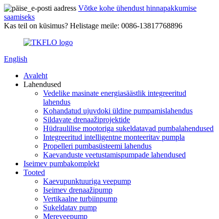
Võtke kohe ühendust hinnapakkumise
saamiseks
Kas teil on küsimus? Helistage meile: 0086-13817768896
English
Avaleht
Lahendused
Vedelike masinate energiasäästlik integreeritud
lahendus
Kohandatud ujuvdoki üldine pumpamislahendus
Sildavate drenaažiprojektide
Hüdraulilise mootoriga sukeldatavad pumbalahendused
Integreeritud intelligentne monteeritav pumpla
Propelleri pumbasüsteemi lahendus
Kaevanduste veetustamispumpade lahendused
Iseimev pumbakomplekt
Tooted
Kaevupunktuuriga veepump
Iseimev drenaažipump
Vertikaalne turbiinpump
Sukeldatav pump
Mereveepump