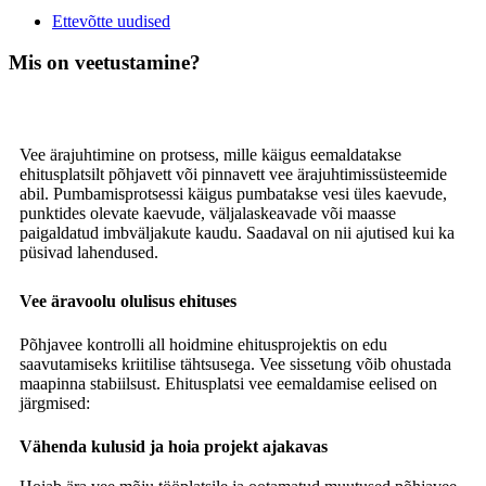
Ettevõtte uudised
Mis on veetustamine?
Vee ärajuhtimine on protsess, mille käigus eemaldatakse
ehitusplatsilt põhjavett või pinnavett vee ärajuhtimissüsteemide
abil. Pumbamisprotsessi käigus pumbatakse vesi üles kaevude,
punktides olevate kaevude, väljalaskeavade või maasse
paigaldatud imbväljakute kaudu. Saadaval on nii ajutised kui ka
püsivad lahendused.
Vee äravoolu olulisus ehituses
Põhjavee kontrolli all hoidmine ehitusprojektis on edu
saavutamiseks kriitilise tähtsusega. Vee sissetung võib ohustada
maapinna stabiilsust. Ehitusplatsi vee eemaldamise eelised on
järgmised:
Vähenda kulusid ja hoia projekt ajakavas