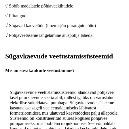
√ Sobib madalatele põhjaveekihtidele
√ Piirangud
√ Sügavad kaevetööd (imemisjõu piirangute tõttu)
√ Põhjaveetaseme langetamine aluspõhja lähedal
Sügavkaevude veetustamissüsteemid
Mis on süvakaukude veetustamine?
Sügavkaevude veetustamissüsteemid alandavad põhjavee
taset puurkaevude seeria abil, millest igaüks on varustatud
elektrilise sukeldatava pumbaga. Sügavkaevude süsteeme
kasutatakse sageli vee eemaldamiseks läbivatest
formatsioonidest, mis ulatuvad kaevetöödest palju allapoole.
Süsteemid on konstrueeritud suures koguses põhjavee
pumpamiseks, mis loob laia mõjukoonuse. See võimaldab
kaevusid paigutada suhteliselt laiadele keskpunktidele, kuid