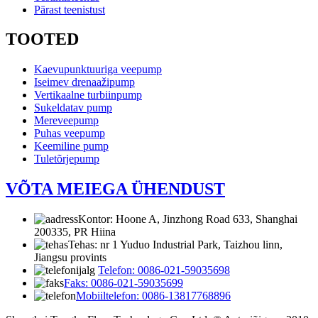
Pärast teenistust
TOOTED
Kaevupunktuuriga veepump
Iseimev drenaažipump
Vertikaalne turbiinpump
Sukeldatav pump
Mereveepump
Puhas veepump
Keemiline pump
Tuletõrjepump
VÕTA MEIEGA ÜHENDUST
Kontor: Hoone A, Jinzhong Road 633, Shanghai
200335, PR Hiina
Tehas: nr 1 Yuduo Industrial Park, Taizhou linn,
Jiangsu provints
Telefon: 0086-021-59035698
Faks: 0086-021-59035699
Mobiiltelefon: 0086-13817768896