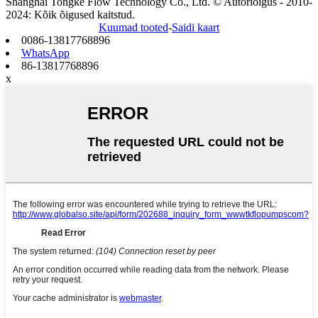
Shanghai Tongke Flow Technology Co., Ltd. © Autoriõigus - 2010-
2024: Kõik õigused kaitstud.
Kuumad tooted
-
Saidi kaart
0086-13817768896
WhatsApp
86-13817768896
x