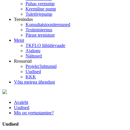
Puhas veepump
Keemiline pump
Tuletõrjepump
Teenindus
Konsultatsiooniteenused
Testimisteenus
Pärast teenistust
Meist
TKFLO lühiülevaade
Ajalugu
Näitused
Ressursid
Projekt/Juhtumid
Uudised
KKK
Võta meiega ühendust
Avaleht
Uudised
Mis on veetustamine?
Uudised