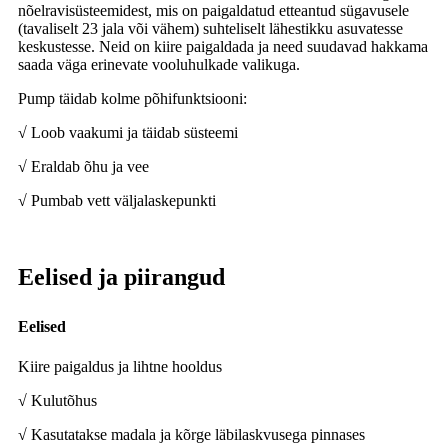
nõelravisüsteemidest, mis on paigaldatud etteantud sügavusele
(tavaliselt 23 jala või vähem) suhteliselt lähestikku asuvatesse
keskustesse. Neid on kiire paigaldada ja need suudavad hakkama
saada väga erinevate vooluhulkade valikuga.
Pump täidab kolme põhifunktsiooni:
√ Loob vaakumi ja täidab süsteemi
√ Eraldab õhu ja vee
√ Pumbab vett väljalaskepunkti
Eelised ja piirangud
Eelised
Kiire paigaldus ja lihtne hooldus
√ Kulutõhus
√ Kasutatakse madala ja kõrge läbilaskvusega pinnases