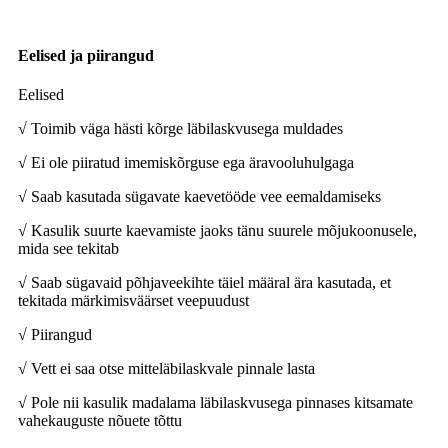
Eelised ja piirangud
Eelised
√ Toimib väga hästi kõrge läbilaskvusega muldades
√ Ei ole piiratud imemiskõrguse ega äravooluhulgaga
√ Saab kasutada sügavate kaevetööde vee eemaldamiseks
√ Kasulik suurte kaevamiste jaoks tänu suurele mõjukoonusele,
mida see tekitab
√ Saab sügavaid põhjaveekihte täiel määral ära kasutada, et
tekitada märkimisväärset veepuudust
√ Piirangud
√ Vett ei saa otse mitteläbilaskvale pinnale lasta
√ Pole nii kasulik madalama läbilaskvusega pinnases kitsamate
vahekauguste nõuete tõttu