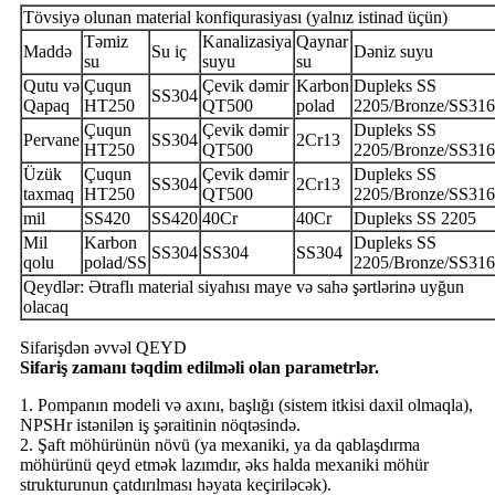
Tövsiyə olunan material konfiqurasiyası (yalnız istinad üçün)
Təmiz
Kanalizasiya
Qaynar
Maddə
Su iç
Dəniz suyu
su
suyu
su
Qutu və
Çuqun
Çevik dəmir
Karbon
Dupleks SS
SS304
Qapaq
HT250
QT500
polad
2205/Bronze/SS31
Çuqun
Çevik dəmir
Dupleks SS
Pervane
SS304
2Cr13
HT250
QT500
2205/Bronze/SS31
Üzük
Çuqun
Çevik dəmir
Dupleks SS
SS304
2Cr13
taxmaq
HT250
QT500
2205/Bronze/SS31
mil
SS420
SS420
40Cr
40Cr
Dupleks SS 2205
Mil
Karbon
Dupleks SS
SS304
SS304
SS304
qolu
polad/SS
2205/Bronze/SS31
Qeydlər: Ətraflı material siyahısı maye və sahə şərtlərinə uyğun
olacaq
Sifarişdən əvvəl QEYD
Sifariş zamanı təqdim edilməli olan parametrlər
.
1. Pompanın modeli və axını, başlığı (sistem itkisi daxil olmaqla),
NPSHr istənilən iş şəraitinin nöqtəsində.
2. Şaft möhürünün növü (ya mexaniki, ya da qablaşdırma
möhürünü qeyd etmək lazımdır, əks halda mexaniki möhür
strukturunun çatdırılması həyata keçiriləcək).