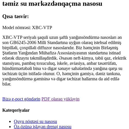
təmiz su mərkəzdənqaçma nasosu
Qısa təsvir:
Model nömrəsi: XBC-VTP
XBC-VTP seriyalı şaquli uzun şaftlı yanğınsöndürmə nasosları ən
son GB6245-2006 Milli Standartına uyğun olaraq istehsal edilmiş
birpilləli, çoxpilləli diffuzor nasoslarıdır. Biz həmçinin Birləşmiş
Ştatların Yanğından Mühafizə Assosiasiyasının standartına istinad
edərək dizaynı təkmilləşdirdik. Əsasən neft-kimya, təbii qaz, elektrik
stansiyası, pambıq toxuculuq, iskele, aviasiya, anbar təsərrüfatı,
hündürmərtəbəli bina və digər sənaye sahələrində yanğına qarşı su
təchizatı üçün istifadə olunur. O, həmçinin gəmiyə, dəniz tankına,
yanğınsöndürmə gəmisinə və digər təchizat hallarına da aid edilə
bilər.
Bizə e-poçt göndərin
PDF olaraq yükləyin
Kateqoriyalar
Quyu nöqtəsi su nasosu
Öz-özünə işləyən drenaj nasosu