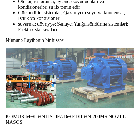
Otellər, restoranlar, əyləncə soyuducuları və
kondisionerləri su ilə təmin edir
Gücləndirici sistemlər; Qazan yem suyu və kondensat;
İstilik və kondisioner
suvarma; dövriyyə; Sənaye; Yanğınsöndürmə sistemləri;
Elektrik stansiyaları.
Nümunə Layihənin bir hissəsi
KÖMÜR MƏDƏNİ İSTİFADƏ EDİLƏN 200MS NÖVLÜ
NASOS