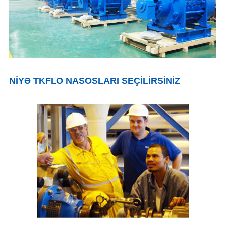
NİYƏ TKFLO NASOSLARI SEÇİLİRSİNİZ