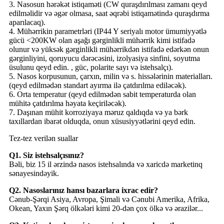
3. Nasosun hərəkət istiqaməti (CW quraşdırılması zamanı qeyd
edilməlidir və əgər olmasa, saat əqrəbi istiqamətində quraşdırma
aparılacaq).
4. Mühərrikin parametrləri (IP44 Y seriyalı motor ümumiyyətlə
gücü <200KW olan aşağı gərginlikli mühərrik kimi istifadə
olunur və yüksək gərginlikli mühərrikdən istifadə edərkən onun
gərginliyini, qoruyucu dərəcəsini, izolyasiya sinfini, soyutma
üsulunu qeyd edin. , güc, polarite sayı və istehsalçı).
5. Nasos korpusunun, çarxın, milin və s. hissələrinin materialları.
(qeyd edilmədən standart ayırma ilə çatdırılma ediləcək).
6. Orta temperatur (qeyd edilmədən sabit temperaturda olan
mühitə çatdırılma həyata keçiriləcək).
7. Daşınan mühit korroziyaya məruz qaldıqda və ya bərk
taxıllardan ibarət olduqda, onun xüsusiyyətlərini qeyd edin.
Tez-tez verilən suallar
Q1. Siz istehsalçısınız?
Bəli, biz 15 il ərzində nasos istehsalında və xaricdə marketinq
sənayesindəyik.
Q2. Nasoslarınız hansı bazarlara ixrac edir?
Cənub-Şərqi Asiya, Avropa, Şimali və Cənubi Amerika, Afrika,
Okean, Yaxın Şərq ölkələri kimi 20-dən çox ölkə və ərazilər...