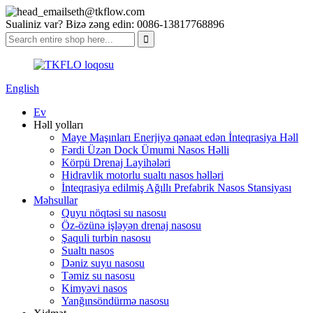
seth@tkflow.com
Sualiniz var? Bizə zəng edin: 0086-13817768896
English
Ev
Həll yolları
Maye Maşınları Enerjiyə qənaət edən İnteqrasiya Həll
Fərdi Üzən Dock Ümumi Nasos Həlli
Körpü Drenaj Layihələri
Hidravlik motorlu sualtı nasos həlləri
İnteqrasiya edilmiş Ağıllı Prefabrik Nasos Stansiyası
Məhsullar
Quyu nöqtəsi su nasosu
Öz-özünə işləyən drenaj nasosu
Şaquli turbin nasosu
Sualtı nasos
Dəniz suyu nasosu
Təmiz su nasosu
Kimyəvi nasos
Yanğınsöndürmə nasosu