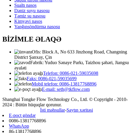
Sualtı nasos
Dəniz suyu nasosu
Təmiz su nasosu
Kimyəvi nasos
Yanğınsöndürmə nasosu
BİZİMLE ƏLAQƏ
Ofis: Block A, No 633 Jinzhong Road, Changning
District Şanxay, Çin
Fabrik: Yuduo Sənaye Parkı, Taizhou şəhəri, Jiangsu
əyaləti
Telefon: 0086-021-59035698
Faks: 0086-021-59035699
Mobil telefon: 0086-13817768896
E-mail: seth@tkflow.com
Shanghai Tongke Flow Technology Co., Ltd. © Copyright - 2010-
2024 : Bütün hüquqlar qorunur.
İsti məhsullar
-
Saytın xəritəsi
E-poçt göndər
0086-13817768896
WhatsApp
86-13817768896