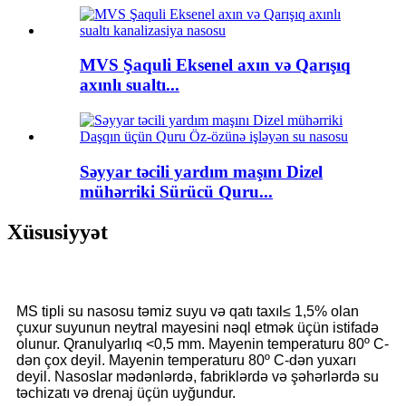
MVS Şaquli Eksenel axın və Qarışıq
axınlı sualtı...
Səyyar təcili yardım maşını Dizel
mühərriki Sürücü Quru...
Xüsusiyyət
MS tipli su nasosu təmiz suyu və qatı taxıl≤ 1,5% olan
çuxur suyunun neytral mayesini nəql etmək üçün istifadə
olunur. Qranulyarlıq <0,5 mm. Mayenin temperaturu 80º C-
dən çox deyil. Mayenin temperaturu 80º C-dən yuxarı
deyil. Nasoslar mədənlərdə, fabriklərdə və şəhərlərdə su
təchizatı və drenaj üçün uyğundur.