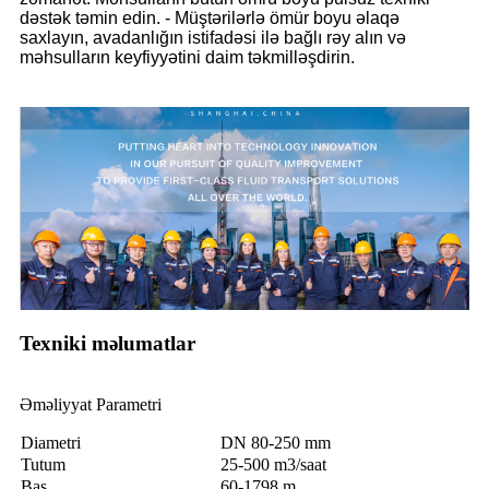
dəstək təmin edin. - Müştərilərlə ömür boyu əlaqə
saxlayın, avadanlığın istifadəsi ilə bağlı rəy alın və
məhsulların keyfiyyətini daim təkmilləşdirin.
Texniki məlumatlar
Əməliyyat Parametri
Diametri
DN 80-250 mm
Tutum
25-500 m3/saat
Baş
60-1798 m