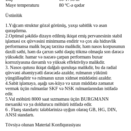
Maye temperaturu
80 ºC-ə qədər
Üstünlük
1.Yığcam struktur gözəl görünüş, yaxşı sabitlik və asan
quraşdırma.
2.Optimal şəkildə dizayn edilmiş ikiqat emiş pervanesinin stabil
işləməsi ox qüvvəsini minimuma endirir və çox əla hidravlik
performansa malik bıçaq tərzinə malikdir, həm nasos korpusunun
daxili səthi, həm də çarxın səthi dəqiq tökmə olmaqla son dərəcə
yüksəkdir. hamar və nəzərə çarpan performans buxar
korroziyasına davamlı və yüksək effektivliyə malikdir.
3. Nasos qutusu ikiqat dalğalı quruluşa malikdir, bu da radial
qüvvəni əhəmiyyətli dərəcədə azaldır, rulmanın yükünü
yüngülləşdirir və rulmanın uzun xidmət müddətini azaldır.
4.Sabit işləməyə, aşağı səs-küyə və uzun müddətə zəmanət
vermək üçün rulmanlar SKF və NSK rulmanlarından istifadə
edir.
5.Val möhürü 8000 saat sızmaması üçün BURGMANN
mexaniki və ya doldurucu möhürü istifadə edir.
6 . Flanş standartı: tələblərinizə uyğun olaraq GB, HG, DIN,
ANSI standartı.
Tövsiyə olunan Material Konfiqurasiyası