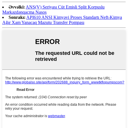
Əvvəlki:
ANS(V) Seriyası Cüt Emişli Split Korpuslu
Mərkəzdənqaçma Nasos
Sonrakı:
API610 ANSI Kimyəvi Proses Standartı Neft-Kimya
Ağır Xam Yanacaq Mazutu Transfer Pompası