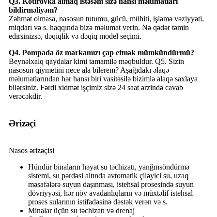
Q3. Kotirovka almaq istəsəm sizə hansı məlumatları
bildirməliyəm?
Zəhmət olmasa, nasosun tutumu, gücü, mühiti, işləmə vəziyyəti,
miqdarı və s. haqqında bizə məlumat verin. Nə qədər təmin
edirsinizsə, dəqiqlik və dəqiq model seçimi.
Q4. Pompada öz markamızı çap etmək mümkündürmü?
Beynəlxalq qaydalar kimi tamamilə məqbuldur. Q5. Sizin
nasosun qiymetini nece ala bilerem? Aşağıdakı əlaqə
məlumatlarından hər hansı biri vasitəsilə bizimlə əlaqə saxlaya
bilərsiniz. Fərdi xidmət işçimiz sizə 24 saat ərzində cavab
verəcəkdir.
Ərizəçi
Nasos ərizəçisi
Hündür binaların həyat su təchizatı, yanğınsöndürmə
sistemi, su pərdəsi altında avtomatik çiləyici su, uzaq
məsafələrə suyun daşınması, istehsal prosesində suyun
dövriyyəsi, hər növ avadanlıqların və müxtəlif istehsal
proses sularının istifadəsinə dəstək verən və s.
Minalar üçün su təchizatı və drenaj