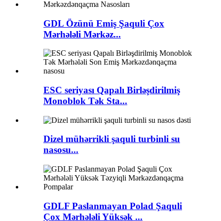
GDL Özünü Emiş Şaquli Çox
Mərhələli Mərkəz...
ESC seriyası Qapalı Birləşdirilmiş
Monoblok Tək Sta...
Dizel mühərrikli şaquli turbinli su
nasosu...
GDLF Paslanmayan Polad Şaquli
Çox Mərhələli Yüksək ...