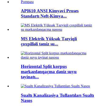
API610 ANSI Kimyəvi Proses
Standartı Neft-Kimya...
MS Elektrik Yüksək Təzyiqli
çoxpilləli təmiz su...
Horizontal Split korpus
mərkəzdənqaçma dəniz suyu
təyinatı...
Sualtı Kanalizasiya Tullantıları Sualtı
Nasos