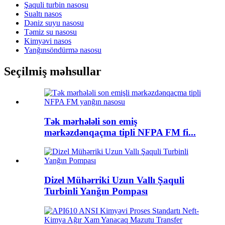
Şaquli turbin nasosu
Sualtı nasos
Dəniz suyu nasosu
Təmiz su nasosu
Kimyəvi nasos
Yanğınsöndürmə nasosu
Seçilmiş məhsullar
Tək mərhələli son emiş
mərkəzdənqaçma tipli NFPA FM fi...
Dizel Mühərriki Uzun Vallı Şaquli
Turbinli Yanğın Pompası