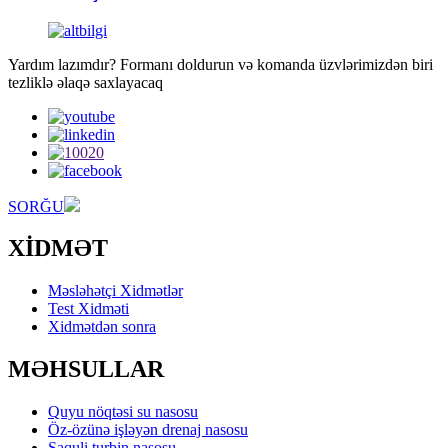
Yardım lazımdır? Formanı doldurun və komanda üzvlərimizdən biri
tezliklə əlaqə saxlayacaq
SORĞU
XİDMƏT
Məsləhətçi Xidmətlər
Test Xidməti
Xidmətdən sonra
MƏHSULLAR
Quyu nöqtəsi su nasosu
Öz-özünə işləyən drenaj nasosu
Şaquli turbin nasosu