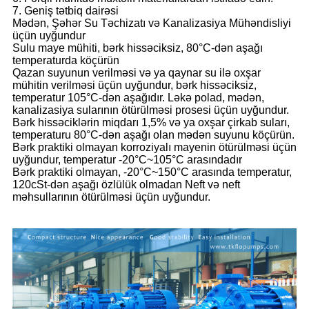
7. Geniş tətbiq dairəsi
Mədən, Şəhər Su Təchizatı və Kanalizasiya Mühəndisliyi
üçün uyğundur
Sulu maye mühiti, bərk hissəciksiz, 80°C-dən aşağı
temperaturda köçürün
Qazan suyunun verilməsi və ya qaynar su ilə oxşar
mühitin verilməsi üçün uyğundur, bərk hissəciksiz,
temperatur 105°C-dən aşağıdır. Ləkə polad, mədən,
kanalizasiya sularının ötürülməsi prosesi üçün uyğundur.
Bərk hissəciklərin miqdarı 1,5% və ya oxşar çirkab suları,
temperaturu 80°C-dən aşağı olan mədən suyunu köçürün.
Bərk praktiki olmayan korroziyalı mayenin ötürülməsi üçün
uyğundur, temperatur -20°C~105°C arasındadır
Bərk praktiki olmayan, -20°C~150°C arasında temperatur,
120cSt-dən aşağı özlülük olmadan Neft və neft
məhsullarının ötürülməsi üçün uyğundur.