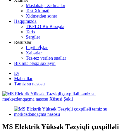
Xidmət
Məsləhətçi Xidmətlər
Test Xidməti
Xidmətdən sonra
Haqqımızda
TKFLO Bir Baxışda
Tarix
Sərgilər
Resurslar
Layihə/İşlər
Xəbərlər
Tez-tez verilən suallar
Bizimlə əlaqə saxlayın
Ev
Məhsullar
Təmiz su nasosu
MS Elektrik Yüksək Təzyiqli çoxpilləli