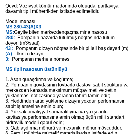
Qeyd: Vəziyyət kömür mədənində olduqda, partlayışa
davamlı tipli mühərrikdən istifadə edilməlidir.
Model mənası
MS 280-43(A)X3
MS:
Geyilə bilən mərkəzdənqaçma mina nasosu
280:
Pompanın nəzərdə tutulmuş nöqtəsində tutum
dəyəri (m3/saat)
43 :
Pompanın dizayn nöqtəsində bir pilləli baş dəyəri (m)
(A):
İkinci dizayn
3:
Pompanın mərhələ nömrəsi
MS tipli nasosun üstünlüyü
1. Asan quraşdırma və köçürmə;
2. Pompanın gövdəsinin lövbərlə dəstəyi sabit strukturu və
mərkəzdən kənarda maksimum müqaviməti və xəttin
yüklənməsi nəticəsində yaranan təhrifi təmin edir;
3. Həddindən artıq yükləmə dizaynı yoxdur, performansın
sabit işləməsinə əmin olun;
4. Yüksək əməliyyat səmərəliliyinə və yaxşı anti-
kavitasiya performansına əmin olmaq üçün milli standart
hidravlik modeli qəbul edin;
5. Qablaşdırma möhürü və mexaniki möhür mövcuddur.
6. Fərqli mühitdə müxtəlif materiallardan istifadə edin.