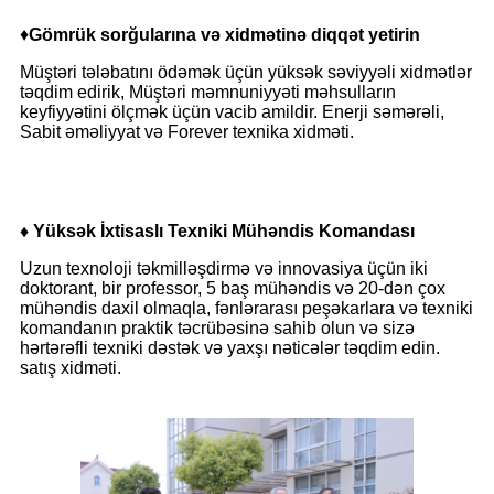
♦
Gömrük sorğularına və xidmətinə diqqət yetirin
Müştəri tələbatını ödəmək üçün yüksək səviyyəli xidmətlər
təqdim edirik, Müştəri məmnuniyyəti məhsulların
keyfiyyətini ölçmək üçün vacib amildir. Enerji səmərəli,
Sabit əməliyyat və Forever texnika xidməti.
♦ Yüksək İxtisaslı Texniki Mühəndis Komandası
Uzun texnoloji təkmilləşdirmə və innovasiya üçün iki
doktorant, bir professor, 5 baş mühəndis və 20-dən çox
mühəndis daxil olmaqla, fənlərarası peşəkarlara və texniki
komandanın praktik təcrübəsinə sahib olun və sizə
hərtərəfli texniki dəstək və yaxşı nəticələr təqdim edin.
satış xidməti.