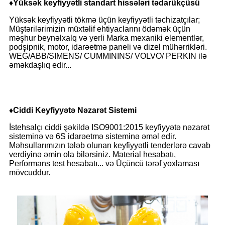
♦
Yüksək keyfiyyətli standart hissələri tədarükçüsü
Yüksək keyfiyyətli tökmə üçün keyfiyyətli təchizatçılar;
Müştərilərimizin müxtəlif ehtiyaclarını ödəmək üçün
məşhur beynəlxalq və yerli Marka mexaniki elementlər,
podşipnik, motor, idarəetmə paneli və dizel mühərrikləri.
WEG/ABB/SIMENS/ CUMMININS/ VOLVO/ PERKIN ilə
əməkdaşlıq edir...
♦
Ciddi Keyfiyyətə Nəzarət Sistemi
İstehsalçı ciddi şəkildə ISO9001:2015 keyfiyyətə nəzarət
sisteminə və 6S idarəetmə sisteminə əməl edir.
Məhsullarımızın tələb olunan keyfiyyətli tenderlərə cavab
verdiyinə əmin ola bilərsiniz. Material hesabatı,
Performans test hesabatı... və Üçüncü tərəf yoxlaması
mövcuddur.