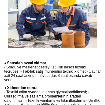
♦
Satışdan əvvəl xidmət
- Sorğu və məsləhət dəstəyi. 15 illik nasos texniki
təcrübəsi.- Tək-tək satış mühəndisi texniki xidmət.- Qaynar
xətt 24 saat ərzində mövcuddur, 8 saat ərzində cavab
verir.
♦
Xidmətdən sonra
- Texniki təlim Avadanlıqlarının qiymətləndirilməsi; -
Quraşdırma və sazlama problemlərinin aradan
qaldırılması; - Texniki yeniləmə və təkmilləşdirmə;- Bir illik
zəmanət. Məhsulların bütün ömrü boyu pulsuz texniki